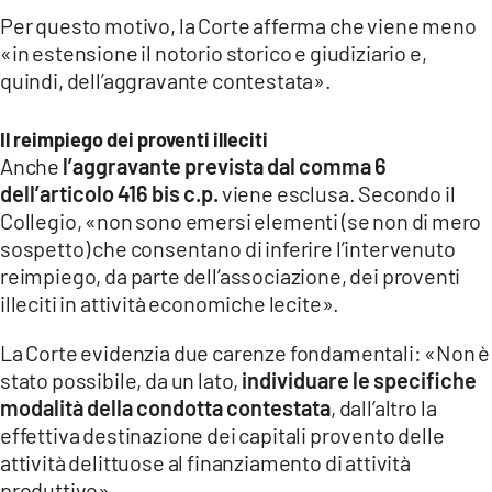
Per questo motivo, la Corte afferma che viene meno
«in estensione il notorio storico e giudiziario e,
quindi, dell’aggravante contestata».
Il reimpiego dei proventi illeciti
Anche
l’aggravante prevista dal comma 6
dell’articolo 416 bis c.p.
viene esclusa. Secondo il
Collegio, «non sono emersi elementi (se non di mero
sospetto) che consentano di inferire l’intervenuto
reimpiego, da parte dell’associazione, dei proventi
illeciti in attività economiche lecite».
La Corte evidenzia due carenze fondamentali: «Non è
stato possibile, da un lato,
individuare le specifiche
modalità della condotta contestata
, dall’altro la
effettiva destinazione dei capitali provento delle
attività delittuose al finanziamento di attività
produttive».