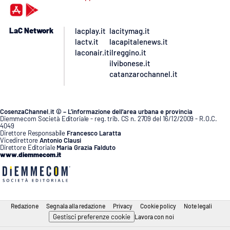
LaC Network
lacplay.it
lacitymag.it
lactv.it
lacapitalenews.it
laconair.it
ilreggino.it
ilvibonese.it
catanzarochannel.it
CosenzaChannel.it © – L’informazione dell’area urbana e provincia
Diemmecom Società Editoriale - reg. trib. CS n. 2709 del 16/12/2009 - R.O.C.
4049
Direttore Responsabile
Francesco Laratta
Vicedirettore
Antonio Clausi
Direttore Editoriale
Maria Grazia Falduto
www.diemmecom.it
Redazione
Segnala alla redazione
Privacy
Cookie policy
Note legali
Gestisci preferenze cookie
Lavora con noi