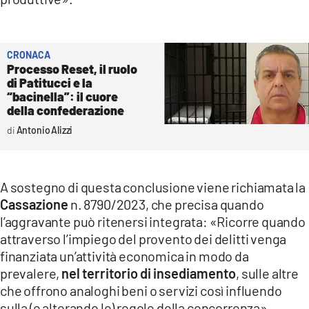
CRONACA
Processo Reset, il ruolo
di Patitucci e la
“bacinella”: il cuore
della confederazione
Antonio Alizzi
A sostegno di questa conclusione viene richiamata la
Cassazione
n. 8790/2023, che precisa quando
l’aggravante può ritenersi integrata: «Ricorre quando
attraverso l’impiego del provento dei delitti venga
finanziata un’attività economica in modo da
prevalere,
nel territorio di insediamento
, sulle altre
che offrono analoghi beni o servizi così influendo
sulla (e alterando le) regole della concorrenza».