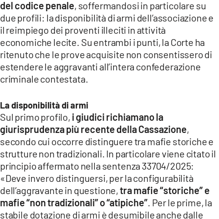
COSENZACHANNEL.IT
del codice penale
, soffermandosi in particolare su
due profili: la disponibilità di armi dell’associazione e
ILVIBONESE.IT
il reimpiego dei proventi illeciti in attività
CATANZAROCHANNEL.IT
economiche lecite. Su entrambi i punti, la Corte ha
ritenuto che le prove acquisite non consentissero di
LACAPITALENEWS.IT
estendere le aggravanti all’intera confederazione
criminale contestata.
App
ANDROID
La disponibilità di armi
Sul primo profilo,
i giudici richiamano la
APPLE
giurisprudenza più recente della Cassazione
,
secondo cui occorre distinguere tra mafie storiche e
strutture non tradizionali. In particolare viene citato il
principio affermato nella sentenza 33704/2025:
«Deve invero distinguersi, per la configurabilità
dell’aggravante in questione,
tra mafie “storiche” e
mafie “non tradizionali” o “atipiche”
. Per le prime, la
stabile dotazione di armi è desumibile anche dalle