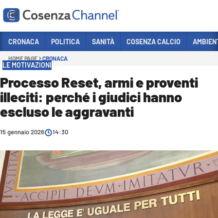
Vai
CRONACA
POLITICA
SANITÀ
COSENZA CALCIO
AMBIEN
HOME PAGE
CRONACA
Sezioni
LE MOTIVAZIONI
CRONACA
Processo Reset, armi e proventi
illeciti: perché i giudici hanno
POLITICA
escluso le aggravanti
COSENZA CALCIO
ECONOMIA E LAVORO
15 gennaio 2026
14:30
ITALIA MONDO
SANITÀ
SPORT
CULTURA