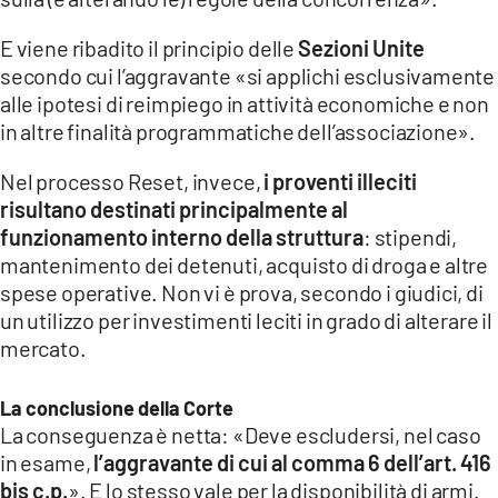
E viene ribadito il principio delle
Sezioni Unite
secondo cui l’aggravante «si applichi esclusivamente
alle ipotesi di reimpiego in attività economiche e non
in altre finalità programmatiche dell’associazione».
Nel processo Reset, invece,
i proventi illeciti
risultano destinati principalmente al
funzionamento interno della struttura
: stipendi,
mantenimento dei detenuti, acquisto di droga e altre
spese operative. Non vi è prova, secondo i giudici, di
un utilizzo per investimenti leciti in grado di alterare il
mercato.
La conclusione della Corte
La conseguenza è netta: «Deve escludersi, nel caso
in esame,
l’aggravante di cui al comma 6 dell’art. 416
bis c.p.
». E lo stesso vale per la disponibilità di armi.