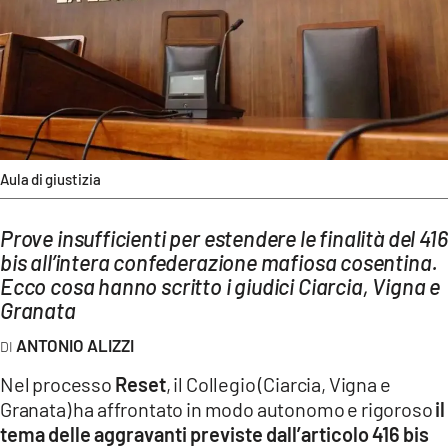
AMBIENTE
Streaming
LAC TV
LAC NETWORK
LAC ONAIR
Aula di giustizia
LaC
Prove insufficienti per estendere le finalità del 416
Network
bis all’intera confederazione mafiosa cosentina.
LACPLAY.IT
Ecco cosa hanno scritto i giudici Ciarcia, Vigna e
LACTV.IT
Granata
LACONAIR.IT
ANTONIO ALIZZI
LACITYMAG.IT
Nel processo
Reset
, il Collegio (Ciarcia, Vigna e
Granata) ha affrontato in modo autonomo e rigoroso
il
ILREGGINO.IT
tema delle aggravanti previste dall’articolo 416 bis