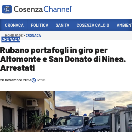
Vai
CRONACA
POLITICA
SANITÀ
COSENZA CALCIO
AMBIEN
HOME PAGE
CRONACA
Sezioni
CRONACA
CRONACA
Rubano portafogli in giro per
Altomonte e San Donato di Ninea.
POLITICA
Arrestati
COSENZA CALCIO
ECONOMIA E LAVORO
28 novembre 2023
12:26
ITALIA MONDO
SANITÀ
SPORT
CULTURA