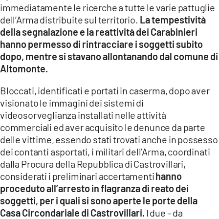
immediatamente le ricerche a tutte le varie pattuglie
dell’Arma distribuite sul territorio.
La tempestività
della segnalazione e la reattività dei Carabinieri
hanno permesso di rintracciare i soggetti subito
dopo, mentre si stavano allontanando dal comune di
Altomonte.
Bloccati, identificati e portati in caserma, dopo aver
visionato le immagini dei sistemi di
videosorveglianza installati nelle attività
commerciali ed aver acquisito le denunce da parte
delle vittime, essendo stati trovati anche in possesso
dei contanti asportati, i militari dell’Arma, coordinati
dalla Procura della Repubblica di Castrovillari,
considerati i preliminari accertamenti
hanno
proceduto all’arresto in flagranza di reato dei
soggetti, per i quali si sono aperte le porte della
Casa Circondariale di Castrovillari.
I due – da