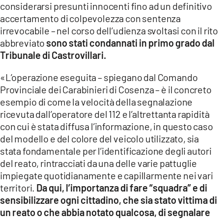
considerarsi presunti innocenti fino ad un definitivo
accertamento di colpevolezza con sentenza
irrevocabile – nel corso dell’udienza svoltasi con il rito
abbreviato
sono stati condannati in primo grado dal
Tribunale di Castrovillari.
«L’operazione eseguita – spiegano dal Comando
Provinciale dei Carabinieri di Cosenza – è il concreto
esempio di come la velocità della segnalazione
ricevuta dall’operatore del 112 e l’altrettanta rapidità
con cui è stata diffusa l’informazione, in questo caso
del modello e del colore del veicolo utilizzato, sia
stata fondamentale per l’identificazione degli autori
del reato, rintracciati da una delle varie pattuglie
impiegate quotidianamente e capillarmente nei vari
territori.
Da qui, l’importanza di fare “squadra” e di
sensibilizzare ogni cittadino, che sia stato vittima di
un reato o che abbia notato qualcosa, di segnalare