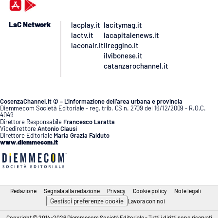
LaC Network
lacplay.it
lacitymag.it
lactv.it
lacapitalenews.it
laconair.it
ilreggino.it
ilvibonese.it
catanzarochannel.it
CosenzaChannel.it © – L’informazione dell’area urbana e provincia
Diemmecom Società Editoriale - reg. trib. CS n. 2709 del 16/12/2009 - R.O.C.
4049
Direttore Responsabile
Francesco Laratta
Vicedirettore
Antonio Clausi
Direttore Editoriale
Maria Grazia Falduto
www.diemmecom.it
Redazione
Segnala alla redazione
Privacy
Cookie policy
Note legali
Gestisci preferenze cookie
Lavora con noi
Copyright © 2014-2026 Diemmecom Società Editoriale - Tutti i diritti sono riservati