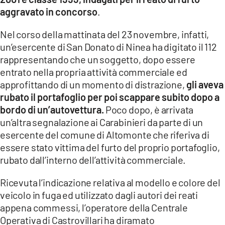
COSENZACHANNEL.IT
aggravato in concorso
.
ILVIBONESE.IT
Nel corso della mattinata del 23 novembre, infatti,
CATANZAROCHANNEL.IT
un’esercente di San Donato di Ninea ha digitato il 112
rappresentando che un soggetto, dopo essere
LACAPITALENEWS.IT
entrato nella propria attività commerciale ed
approfittando di un momento di distrazione,
gli aveva
App
rubato il portafoglio per poi scappare subito dopo a
ANDROID
bordo di un’autovettura.
Poco dopo, è arrivata
APPLE
un’altra segnalazione ai Carabinieri da parte di un
esercente del comune di Altomonte che riferiva di
essere stato vittima del furto del proprio portafoglio,
rubato dall’interno dell’attività commerciale.
Ricevuta l’indicazione relativa al modello e colore del
veicolo in fuga ed utilizzato dagli autori dei reati
appena commessi, l’operatore della Centrale
Operativa di Castrovillari ha diramato