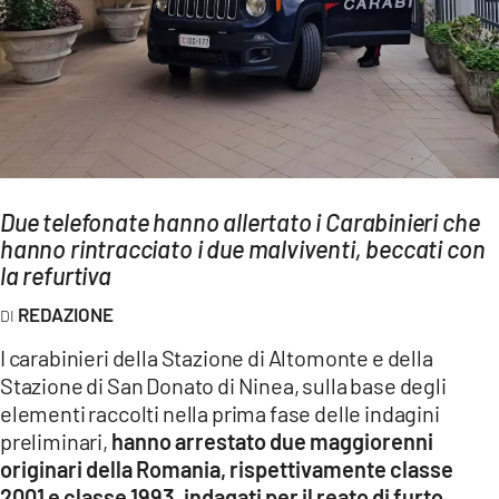
AMBIENTE
Streaming
LAC TV
LAC NETWORK
LAC ONAIR
Due telefonate hanno allertato i Carabinieri che
hanno rintracciato i due malviventi, beccati con
LaC
Network
la refurtiva
LACPLAY.IT
REDAZIONE
LACTV.IT
I carabinieri della Stazione di Altomonte e della
LACONAIR.IT
Stazione di San Donato di Ninea, sulla base degli
elementi raccolti nella prima fase delle indagini
LACITYMAG.IT
preliminari,
hanno arrestato due maggiorenni
ILREGGINO.IT
originari della Romania, rispettivamente classe
2001 e classe 1993, indagati per il reato di furto