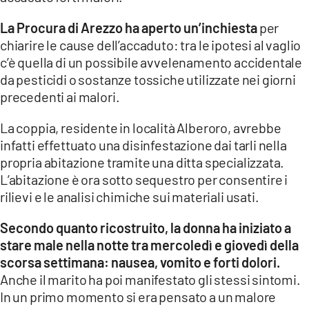
COSENZACHANNEL.IT
La Procura di Arezzo ha aperto un’inchiesta
per
ILVIBONESE.IT
chiarire le cause dell’accaduto: tra le ipotesi al vaglio
CATANZAROCHANNEL.IT
c’è quella di un possibile avvelenamento accidentale
da pesticidi o sostanze tossiche utilizzate nei giorni
LACAPITALENEWS.IT
precedenti ai malori.
App
La coppia, residente in località Alberoro, avrebbe
ANDROID
infatti effettuato una disinfestazione dai tarli nella
propria abitazione tramite una ditta specializzata.
APPLE
L’abitazione è ora sotto sequestro per consentire i
rilievi e le analisi chimiche sui materiali usati.
Secondo quanto ricostruito, la donna ha iniziato a
stare male nella notte tra mercoledì e giovedì della
scorsa settimana: nausea, vomito e forti dolori.
Anche il marito ha poi manifestato gli stessi sintomi.
In un primo momento si era pensato a un malore