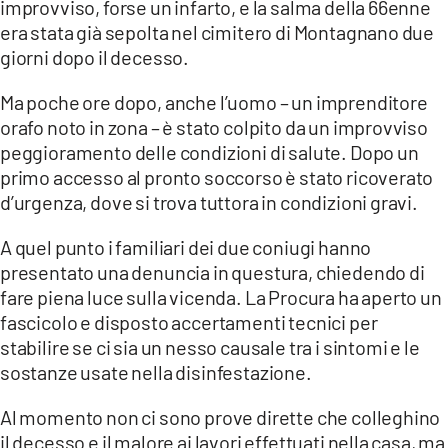
improvviso, forse un infarto, e la salma della 66enne
era stata già sepolta nel cimitero di Montagnano due
giorni dopo il decesso.
Ma poche ore dopo, anche l’uomo – un imprenditore
orafo noto in zona – è stato colpito da un improvviso
peggioramento delle condizioni di salute. Dopo un
primo accesso al pronto soccorso è stato ricoverato
d’urgenza, dove si trova tuttora in condizioni gravi.
A quel punto i familiari dei due coniugi hanno
presentato una denuncia in questura, chiedendo di
fare piena luce sulla vicenda. La Procura ha aperto un
fascicolo e disposto accertamenti tecnici per
stabilire se ci sia un nesso causale tra i sintomi e le
sostanze usate nella disinfestazione.
Al momento non ci sono prove dirette che colleghino
il decesso e il malore ai lavori effettuati nella casa, ma