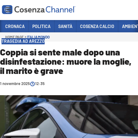
Vai
CRONACA
POLITICA
SANITÀ
COSENZA CALCIO
AMBIEN
HOME PAGE
ITALIA MONDO
Sezioni
TRAGEDIA AD AREZZO
CRONACA
Coppia si sente male dopo una
disinfestazione: muore la moglie,
POLITICA
il marito è grave
COSENZA CALCIO
ECONOMIA E LAVORO
1 novembre 2025
12:35
ITALIA MONDO
SANITÀ
SPORT
CULTURA