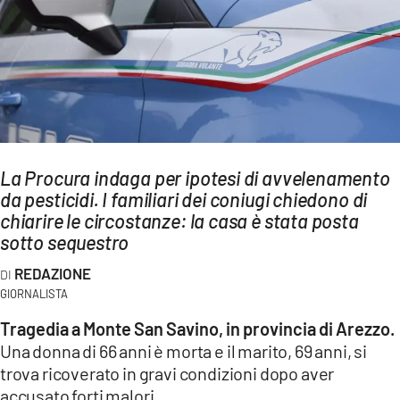
AMBIENTE
Streaming
LAC TV
LAC NETWORK
LAC ONAIR
La Procura indaga per ipotesi di avvelenamento
da pesticidi. I familiari dei coniugi chiedono di
LaC
Network
chiarire le circostanze: la casa è stata posta
sotto sequestro
LACPLAY.IT
LACTV.IT
REDAZIONE
GIORNALISTA
LACONAIR.IT
Tragedia a Monte San Savino, in provincia di Arezzo.
LACITYMAG.IT
Una donna di 66 anni è morta e il marito, 69 anni, si
trova ricoverato in gravi condizioni dopo aver
ILREGGINO.IT
accusato forti malori.