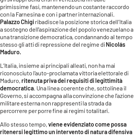
COSENZACHANNEL.IT
primissime fasi, mantenendo un costante raccordo
ILVIBONESE.IT
con la Farnesina e con i partner internazionali.
Palazzo Chigi
ribadisce la posizione storica dell’Italia
CATANZAROCHANNEL.IT
a sostegno dell’aspirazione del popolo venezuelano a
LACAPITALENEWS.IT
una transizione democratica, condannando al tempo
stesso gli atti di repressione del regime di
Nicolás
Maduro.
App
ANDROID
L’Italia, insieme ai principali alleati, non ha mai
riconosciuto l’auto-proclamata vittoria elettorale di
APPLE
Maduro,
ritenuta priva dei requisiti di legittimità
democratica
. Una linea coerente che, sottolinea il
Governo, si accompagna alla convinzione che l’azione
militare esterna non rappresenti la strada da
percorrere per porre fine ai regimi totalitari.
Allo stesso tempo,
viene evidenziato come possa
ritenersi legittimo un intervento di natura difensiva