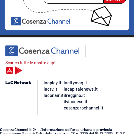
Scarica tutte le nostre app!
LaC Network
lacplay.it
lacitymag.it
lactv.it
lacapitalenews.it
laconair.it
ilreggino.it
ilvibonese.it
catanzarochannel.it
CosenzaChannel.it © – L’informazione dell’area urbana e provincia
Diemmecom Società Editoriale - reg. trib. CS n. 2709 del 16/12/2009 - R.O.C.