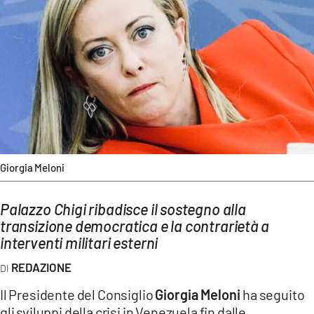
AMBIENTE
Streaming
LAC TV
LAC NETWORK
LAC ONAIR
LaC
Network
Giorgia Meloni
LACPLAY.IT
Palazzo Chigi ribadisce il sostegno alla
LACTV.IT
transizione democratica e la contrarietà a
LACONAIR.IT
interventi militari esterni
LACITYMAG.IT
REDAZIONE
ILREGGINO.IT
Il Presidente del Consiglio
Giorgia Meloni
ha seguito
gli sviluppi della crisi in Venezuela fin dalle