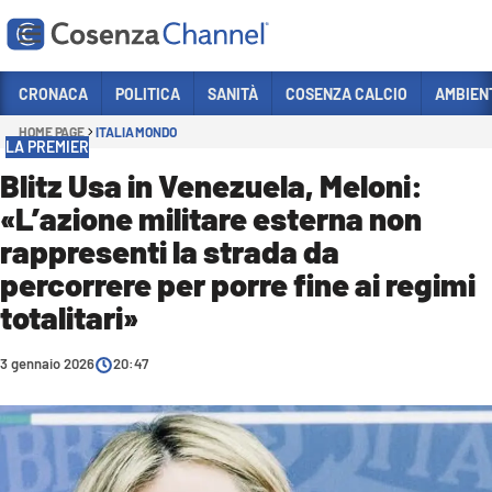
Vai
CRONACA
POLITICA
SANITÀ
COSENZA CALCIO
AMBIEN
HOME PAGE
ITALIA MONDO
Sezioni
LA PREMIER
CRONACA
Blitz Usa in Venezuela, Meloni:
«L’azione militare esterna non
POLITICA
rappresenti la strada da
COSENZA CALCIO
percorrere per porre fine ai regimi
ECONOMIA E LAVORO
totalitari»
ITALIA MONDO
3 gennaio 2026
20:47
SANITÀ
SPORT
CULTURA