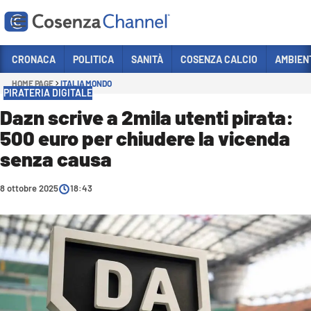
Vai
CRONACA
POLITICA
SANITÀ
COSENZA CALCIO
AMBIEN
HOME PAGE
ITALIA MONDO
Sezioni
PIRATERIA DIGITALE
CRONACA
Dazn scrive a 2mila utenti pirata:
500 euro per chiudere la vicenda
POLITICA
senza causa
COSENZA CALCIO
ECONOMIA E LAVORO
8 ottobre 2025
18:43
ITALIA MONDO
SANITÀ
SPORT
CULTURA