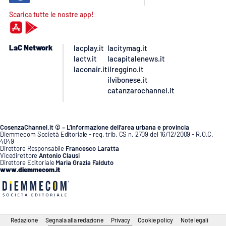
Scarica tutte le nostre app!
LaC Network
lacplay.it
lacitymag.it
lactv.it
lacapitalenews.it
laconair.it
ilreggino.it
ilvibonese.it
catanzarochannel.it
CosenzaChannel.it © – L’informazione dell’area urbana e provincia
Diemmecom Società Editoriale - reg. trib. CS n. 2709 del 16/12/2009 - R.O.C.
4049
Direttore Responsabile
Francesco Laratta
Vicedirettore
Antonio Clausi
Direttore Editoriale
Maria Grazia Falduto
www.diemmecom.it
Redazione
Segnala alla redazione
Privacy
Cookie policy
Note legali