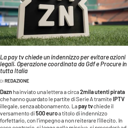
AMBIENTE
Streaming
LAC TV
LAC NETWORK
LAC ONAIR
La pay tv chiede un indennizzo per evitare azioni
legali. Operazione coordinata da Gdf e Procure in
LaC
Network
tutta Italia
LACPLAY.IT
REDAZIONE
LACTV.IT
Dazn
ha inviato una lettera a circa
2mila utenti pirata
LACONAIR.IT
che hanno guardato le partite di Serie A tramite
IPTV
illegale, senza abbonamento. La
pay tv
chiede il
LACITYMAG.IT
versamento di
500 euro
a titolo di indennizzo
ILREGGINO.IT
forfettario, con l’impegno a non reiterare l’illecito. In
caso contrario, si legge nella missiva, si procederà ad