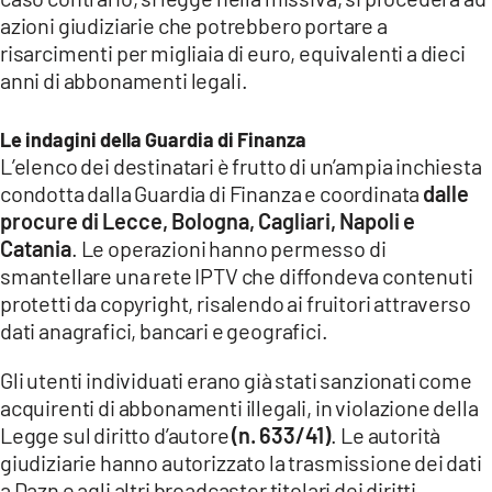
COSENZACHANNEL.IT
azioni giudiziarie che potrebbero portare a
ILVIBONESE.IT
risarcimenti per migliaia di euro, equivalenti a dieci
anni di abbonamenti legali.
CATANZAROCHANNEL.IT
LACAPITALENEWS.IT
Le indagini della Guardia di Finanza
L’elenco dei destinatari è frutto di un’ampia inchiesta
App
condotta dalla Guardia di Finanza e coordinata
dalle
procure di Lecce, Bologna, Cagliari, Napoli e
ANDROID
Catania
. Le operazioni hanno permesso di
APPLE
smantellare una rete IPTV che diffondeva contenuti
protetti da copyright, risalendo ai fruitori attraverso
dati anagrafici, bancari e geografici.
Gli utenti individuati erano già stati sanzionati come
acquirenti di abbonamenti illegali, in violazione della
Legge sul diritto d’autore
(n. 633/41)
. Le autorità
giudiziarie hanno autorizzato la trasmissione dei dati
a Dazn e agli altri broadcaster titolari dei diritti.