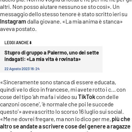
COSENZACHANNEL.IT
altri. Non posso aiutare nessuno se sto così». Un
ILVIBONESE.IT
messaggio dello stesso tenore è stato scritto ieri su
Instagram
dalla giovane. «La mia anima è stanca»
CATANZAROCHANNEL.IT
aveva postato.
LACAPITALENEWS.IT
LEGGI ANCHE ⬇️
App
Stupro di gruppo a Palermo, uno dei sette
indagati: «La mia vita è rovinata»
ANDROID
22 Agosto 2023 16:24
APPLE
«Sinceramente sono stanca di essere educata,
quindi ve lo dico in francese, mi avete rotto i c… con
cose del tipo ‘ah ma fa i video su
TikTok
con delle
canzoni oscene’, ‘è normale che poi le succede
questo’» aveva scritto lo scorso 16 luglio sui social.
«Me ne dovrei fregare, ma non lo dico per me,
più che
altro se andate a scrivere cose del genere a ragazze