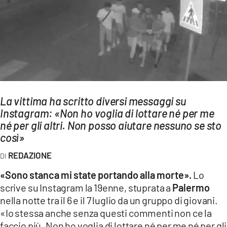
AMBIENTE
Streaming
LAC TV
LAC NETWORK
LAC ONAIR
La vittima ha scritto diversi messaggi su
Instagram: «Non ho voglia di lottare né per me
LaC
Network
né per gli altri. Non posso aiutare nessuno se sto
così»
LACPLAY.IT
LACTV.IT
REDAZIONE
LACONAIR.IT
«Sono stanca mi state portando alla morte».
Lo
scrive su Instagram la 19enne, stuprata a
Palermo
LACITYMAG.IT
nella notte tra il 6 e il 7 luglio da un gruppo di giovani.
ILREGGINO.IT
«Io stessa anche senza questi commenti non ce la
faccio più. Non ho voglia di lottare né per me né per gli