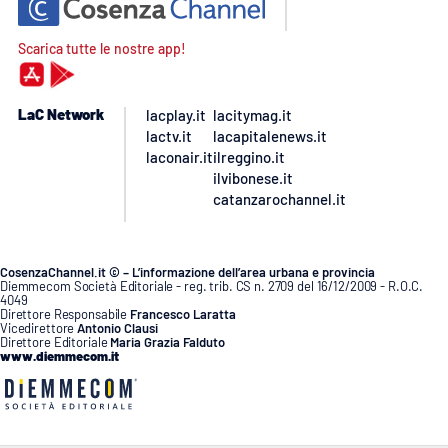
Scarica tutte le nostre app!
LaC Network
lacplay.it
lacitymag.it
lactv.it
lacapitalenews.it
laconair.it
ilreggino.it
ilvibonese.it
catanzarochannel.it
CosenzaChannel.it © – L’informazione dell’area urbana e provincia
Diemmecom Società Editoriale - reg. trib. CS n. 2709 del 16/12/2009 - R.O.C.
4049
Direttore Responsabile
Francesco Laratta
Vicedirettore
Antonio Clausi
Direttore Editoriale
Maria Grazia Falduto
www.diemmecom.it