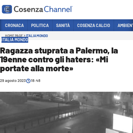
Vai
CRONACA
POLITICA
SANITÀ
COSENZA CALCIO
AMBIEN
HOME PAGE
ITALIA MONDO
Sezioni
ITALIA MONDO
CRONACA
Ragazza stuprata a Palermo, la
19enne contro gli haters: «Mi
POLITICA
portate alla morte»
COSENZA CALCIO
ECONOMIA E LAVORO
29 agosto 2023
18:48
ITALIA MONDO
SANITÀ
SPORT
CULTURA