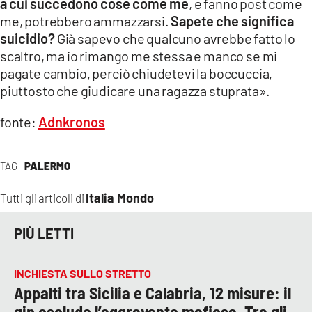
a cui succedono cose come me
, e fanno post come
me, potrebbero ammazzarsi.
Sapete che significa
suicidio?
Già sapevo che qualcuno avrebbe fatto lo
scaltro, ma io rimango me stessa e manco se mi
pagate cambio, perciò chiudetevi la boccuccia,
piuttosto che giudicare una ragazza stuprata».
fonte:
Adnkronos
TAG
PALERMO
Italia Mondo
Tutti gli articoli di
PIÙ LETTI
INCHIESTA SULLO STRETTO
Appalti tra Sicilia e Calabria, 12 misure: il
gip esclude l’aggravante mafiosa. Tra gli