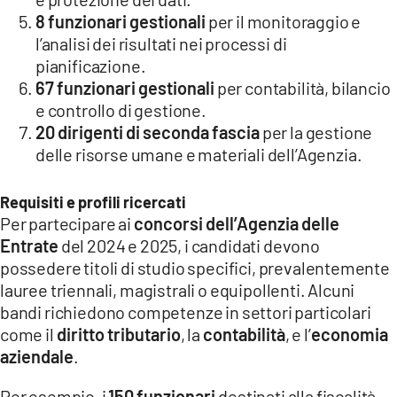
8 funzionari gestionali
per il monitoraggio e
l’analisi dei risultati nei processi di
pianificazione.
67 funzionari gestionali
per contabilità, bilancio
e controllo di gestione.
20 dirigenti di seconda fascia
per la gestione
delle risorse umane e materiali dell’Agenzia.
Requisiti e profili ricercati
Per partecipare ai
concorsi dell’Agenzia delle
Entrate
del 2024 e 2025, i candidati devono
possedere titoli di studio specifici, prevalentemente
lauree triennali, magistrali o equipollenti. Alcuni
bandi richiedono competenze in settori particolari
come il
diritto tributario
, la
contabilità
, e l’
economia
aziendale
.
Per esempio, i
150 funzionari
destinati alla fiscalità