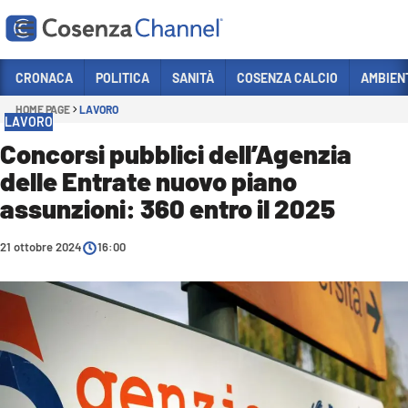
Vai
CRONACA
POLITICA
SANITÀ
COSENZA CALCIO
AMBIEN
HOME PAGE
LAVORO
Sezioni
LAVORO
CRONACA
Concorsi pubblici dell’Agenzia
delle Entrate nuovo piano
POLITICA
assunzioni: 360 entro il 2025
COSENZA CALCIO
ECONOMIA E LAVORO
21 ottobre 2024
16:00
ITALIA MONDO
SANITÀ
SPORT
CULTURA