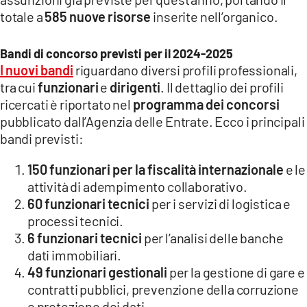
COSENZACHANNEL.IT
totale a
585 nuove risorse
inserite nell’organico.
ILVIBONESE.IT
Bandi di concorso previsti per il 2024-2025
CATANZAROCHANNEL.IT
I nuovi bandi
riguardano diversi profili professionali,
LACAPITALENEWS.IT
tra cui
funzionari
e
dirigenti
. Il dettaglio dei profili
ricercati è riportato nel
programma dei concorsi
App
pubblicato dall’Agenzia delle Entrate. Ecco i principali
bandi previsti:
ANDROID
APPLE
150 funzionari per la fiscalità internazionale
e le
attività di adempimento collaborativo.
60 funzionari tecnici
per i servizi di logistica e
processi tecnici.
6 funzionari tecnici
per l’analisi delle banche
dati immobiliari.
49 funzionari gestionali
per la gestione di gare e
contratti pubblici, prevenzione della corruzione
e protezione dei dati.