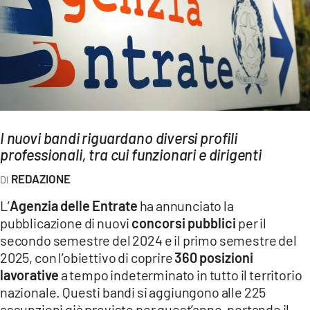
AMBIENTE
Streaming
LAC TV
LAC NETWORK
LAC ONAIR
I nuovi bandi riguardano diversi profili
professionali, tra cui funzionari e dirigenti
LaC
Network
REDAZIONE
LACPLAY.IT
L’
Agenzia delle Entrate
ha annunciato la
LACTV.IT
pubblicazione di nuovi
concorsi pubblici
per il
LACONAIR.IT
secondo semestre del 2024 e il primo semestre del
2025, con l’obiettivo di coprire
360 posizioni
LACITYMAG.IT
lavorative
a tempo indeterminato in tutto il territorio
ILREGGINO.IT
nazionale. Questi bandi si aggiungono alle 225
assunzioni già previste per quest’anno, portando il