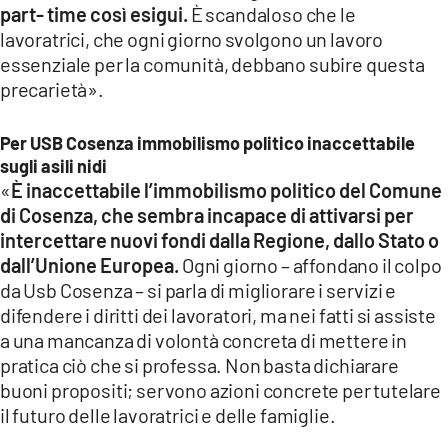
part- time così esigui.
È scandaloso che le
lavoratrici, che ogni giorno svolgono un lavoro
essenziale per la comunità, debbano subire questa
precarietà».
Per USB Cosenza immobilismo politico inaccettabile
sugli asili nidi
«
È inaccettabile l’immobilismo politico del Comune
di Cosenza, che sembra incapace di attivarsi per
intercettare nuovi fondi dalla Regione, dallo Stato o
dall’Unione Europea.
Ogni giorno – affondano il colpo
da Usb Cosenza – si parla di migliorare i servizi e
difendere i diritti dei lavoratori, ma nei fatti si assiste
a una mancanza di volontà concreta di mettere in
pratica ciò che si professa. Non basta dichiarare
buoni propositi; servono azioni concrete per tutelare
il futuro delle lavoratrici e delle famiglie.