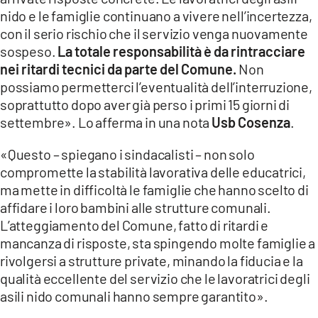
COSENZACHANNEL.IT
nido e le famiglie continuano a vivere nell’incertezza,
ILVIBONESE.IT
con il serio rischio che il servizio venga nuovamente
sospeso.
La totale responsabilità è da rintracciare
CATANZAROCHANNEL.IT
nei ritardi tecnici da parte del Comune.
Non
LACAPITALENEWS.IT
possiamo permetterci l’eventualità dell’interruzione,
soprattutto dopo aver già perso i primi 15 giorni di
settembre». Lo afferma in una nota
Usb Cosenza
.
App
ANDROID
«Questo – spiegano i sindacalisti – non solo
compromette la stabilità lavorativa delle educatrici,
APPLE
ma mette in difficoltà le famiglie che hanno scelto di
affidare i loro bambini alle strutture comunali.
L’atteggiamento del Comune, fatto di ritardi e
mancanza di risposte, sta spingendo molte famiglie a
rivolgersi a strutture private, minando la fiducia e la
qualità eccellente del servizio che le lavoratrici degli
asili nido comunali hanno sempre garantito».