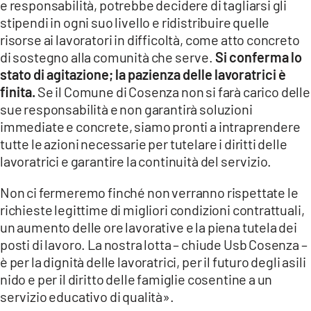
e responsabilità, potrebbe decidere di tagliarsi gli
stipendi in ogni suo livello e ridistribuire quelle
risorse ai lavoratori in difficoltà, come atto concreto
di sostegno alla comunità che serve.
Si conferma lo
stato di agitazione; la pazienza delle lavoratrici è
finita.
Se il Comune di Cosenza non si farà carico delle
sue responsabilità e non garantirà soluzioni
immediate e concrete, siamo pronti a intraprendere
tutte le azioni necessarie per tutelare i diritti delle
lavoratrici e garantire la continuità del servizio.
Non ci fermeremo finché non verranno rispettate le
richieste legittime di migliori condizioni contrattuali,
un aumento delle ore lavorative e la piena tutela dei
posti di lavoro. La nostra lotta – chiude Usb Cosenza –
è per la dignità delle lavoratrici, per il futuro degli asili
nido e per il diritto delle famiglie cosentine a un
servizio educativo di qualità».