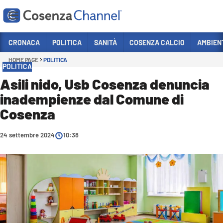
Vai
CRONACA
POLITICA
SANITÀ
COSENZA CALCIO
AMBIEN
HOME PAGE
POLITICA
Sezioni
POLITICA
CRONACA
Asili nido, Usb Cosenza denuncia
inadempienze dal Comune di
POLITICA
Cosenza
COSENZA CALCIO
ECONOMIA E LAVORO
24 settembre 2024
10:38
ITALIA MONDO
SANITÀ
SPORT
CULTURA