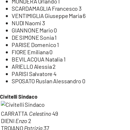
MONDERA Orlando 1
SCARDAMAGLIA Francesco 3
VENTIMIGLIA Giuseppe Maria 6
NUDI Naomi 3
GIANNONE Mario 0
DE SIMONE Sonia 1
PARISE Domenico 1
FIORE Emiliana 0
BEVILACQUA Natalia 1
ARIELLO Alessia 2
PARISI Salvatore 4
SPOSATO Ruslan Alessandro 0
Civitelli Sindaco
CARRATTA
Celestino
49
DIENI
Enzo
2
TROIANO
Patrizia
37