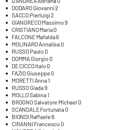
D’ANDREA Adriana 0
COSENZACHANNEL.IT
DODARO Giovanni 2
ILVIBONESE.IT
SACCO Pierluigi 2
GIANGRECO Massimo 9
CATANZAROCHANNEL.IT
CRISTIANO Maria 0
LACAPITALENEWS.IT
FALCONE Mafalda 6
MOLINARO Annalisa 0
App
RUSSO Paolo 0
DOMMA Giorgio 0
ANDROID
DE CICCO Italo 0
APPLE
FAZIO Giuseppe 0
MORETTI Anna 1
RUSSO Giada 9
MOLLO Sabina 1
BROGNO Salvatore Michael 0
SCANDALE Fortunata 0
BIONDI Raffaele 8
CIRANNI Francesco 0