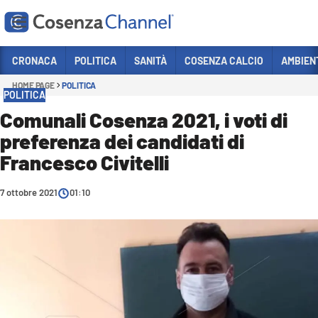
Vai
CRONACA
POLITICA
SANITÀ
COSENZA CALCIO
AMBIEN
HOME PAGE
POLITICA
Sezioni
POLITICA
CRONACA
Comunali Cosenza 2021, i voti di
preferenza dei candidati di
POLITICA
Francesco Civitelli
COSENZA CALCIO
ECONOMIA E LAVORO
7 ottobre 2021
01:10
ITALIA MONDO
SANITÀ
SPORT
CULTURA