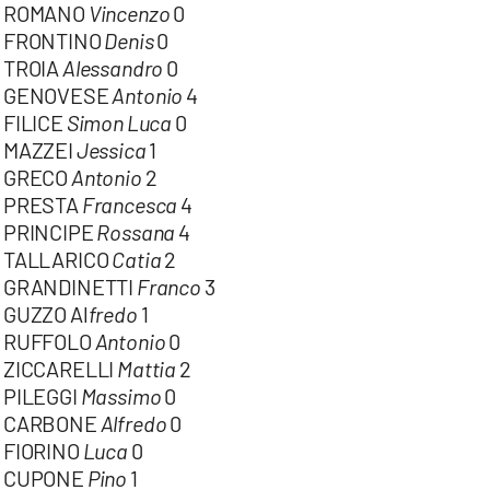
ROMANO
Vincenzo
0
FRONTINO
Denis
0
TROIA
Alessandro
0
GENOVESE
Antonio
4
FILICE
Simon Luca
0
MAZZEI
Jessica
1
GRECO
Antonio
2
PRESTA
Francesca
4
PRINCIPE
Rossana
4
TALLARICO
Catia
2
GRANDINETTI
Franco
3
GUZZO Al
fredo
1
RUFFOLO
Antonio
0
ZICCARELLI
Mattia
2
PILEGGI
Massimo
0
CARBONE
Alfredo
0
FIORINO
Luca
0
CUPONE
Pino
1