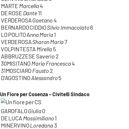
MARTE
Marcella
4
DE ROSE
Dante
11
VERDEROSA
Gaetano
4
BERNARDO CIDDIO
Silvio Immacolato
6
LO POLITO A
nna Maria
1
VERDEROSA
Sharon Maria
7
VOLPINTESTA
Mirella
5
ABBRUZZESE Saverio 2
30MISITANO
Maria Francesca
4
31MOSCIARO
Fausto
2
D’AGOSTINO
Alessandro
5
Un Fiore per Cosenza – Civitelli Sindaco
GAROFALO
Giulia
0
DE LUCA
Massimiliano
1
MINERVINO
Loredana
3