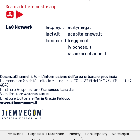
Scarica tutte le nostre app!
LaC Network
lacplay.it
lacitymag.it
lactv.it
lacapitalenews.it
laconair.it
ilreggino.it
ilvibonese.it
catanzarochannel.it
CosenzaChannel.it © – L’informazione dell’area urbana e provincia
Diemmecom Società Editoriale - reg. trib. CS n. 2709 del 16/12/2009 - R.O.C.
4049
Direttore Responsabile
Francesco Laratta
Vicedirettore
Antonio Clausi
Direttore Editoriale
Maria Grazia Falduto
www.diemmecom.it
Redazione
Segnala alla redazione
Privacy
Cookie policy
Note legali