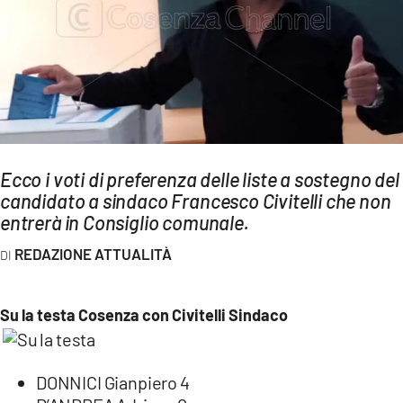
AMBIENTE
Streaming
LAC TV
LAC NETWORK
LAC ONAIR
Ecco i voti di preferenza delle liste a sostegno del
candidato a sindaco Francesco Civitelli che non
LaC
Network
entrerà in Consiglio comunale.
LACPLAY.IT
REDAZIONE ATTUALITÀ
LACTV.IT
LACONAIR.IT
Su la testa Cosenza con Civitelli Sindaco
LACITYMAG.IT
ILREGGINO.IT
DONNICI Gianpiero 4