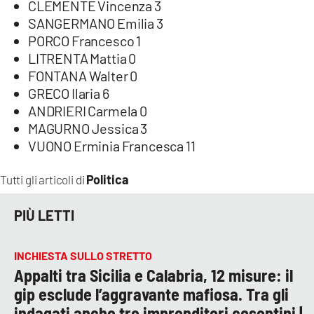
CLEMENTE Vincenza 3
SANGERMANO Emilia 3
PORCO Francesco 1
LITRENTA Mattia 0
FONTANA Walter 0
GRECO Ilaria 6
ANDRIERI Carmela 0
MAGURNO Jessica 3
VUONO Erminia Francesca 11
Politica
Tutti gli articoli di
PIÙ LETTI
INCHIESTA SULLO STRETTO
Appalti tra Sicilia e Calabria, 12 misure: il
gip esclude l’aggravante mafiosa. Tra gli
indagati anche tre imprenditori cosentini |