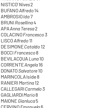
NISTICO’
Nives
2
BUFANO
Alfredo
14
AMBROSIO
Ida
7
BRUNI
Rosellina
4
APA
Anna Teresa
2
COLACINO
Francesco
3
LISCO
Alfredo
11
DE SIMONE
Cataldo
12
BOCCI
Francesco
8
BEVILACQUA
Luna
10
CORRENTE
Angela
16
DONATO
Salvatore
10
MARINCOLA Iside 8
RANIERI
Martina
12
CALLEGARI
Carmelo
3
GAGLIARDI
Mario
8
MAIONE
Gianluca
5
CERVINO
Emanuela
6