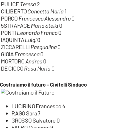
PULICE
Teresa
2
CILIBERTO
Concetta
Maria
1
PORCO
Francesco
Alessandro
0
5STRAFACE
Maria
Stella
0
PONTI
Leonardo
Franco
0
IAQUINTA
Luigi
0
ZICCARELLI
Pasqualina
0
GIOIA
Francesca
0
MORTORO
Andrea
0
DE CICCO
Rosa Maria
0
Costruiamo il futuro – Civitelli Sindaco
LUCIRINO Francesco 4
RAGO Sara 7
GROSSO Salvatore 0
FALBO Giovanni 9