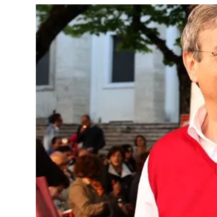
Cultura
Ambiente
Streaming
LaC TV
Lac Network
LaC OnAir
LaC
Network
lacplay.it
lactv.it