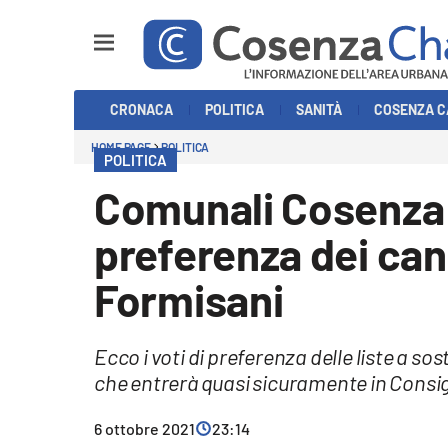
Sezioni
CRONACA
POLITICA
SANITÀ
COSENZA C
Cronaca
HOME PAGE
POLITICA
POLITICA
Politica
Comunali Cosenza 2
Cosenza Calcio
preferenza dei cand
Economia e Lavoro
Formisani
Italia Mondo
Ecco i voti di preferenza delle liste a 
Sanità
che entrerà quasi sicuramente in Consig
Sport
6 ottobre 2021
23:14