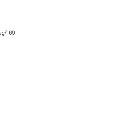
igi”
69