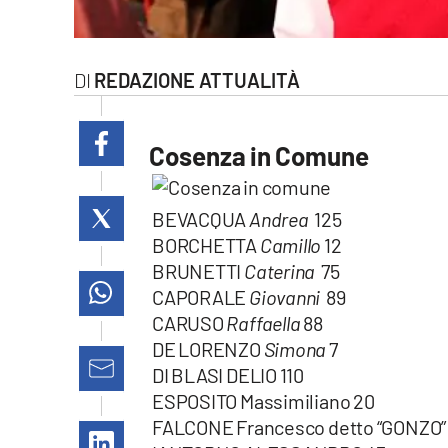
laconair.it
lacitymag.it
REDAZIONE ATTUALITÀ
ilreggino.it
Cosenza in Comune
cosenzachannel.it
BEVACQUA
Andrea
125
ilvibonese.it
BORCHETTA
Camillo
12
catanzarochannel.it
BRUNETTI
Caterina
75
CAPORALE
Giovanni
89
lacapitalenews.it
CARUSO
Raffaella
88
DE LORENZO
Simona
7
DI BLASI DELIO 110
App
ESPOSITO Massimiliano 20
Android
FALCONE Francesco detto “GONZO”