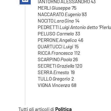
IANTORNO ALESSANDRO 43
Apple
MERLI
Giuseppe
75
NACCARATO
Eugenio
93
NOCITO
Lara Gina
14
PEDRETTI
Luigi Antonio detto “Pierlu
Vai
PELUSO
Carmela
33
PERRONE
Angelica
46
QUARTUCCI
Luigi
15
RICCA
Francesca
112
SCARPINO
Paola
26
SECRETI
Graziella
120
SERRA
Ernesto
19
TULLO
Gregorio
2
VIGNA
Vincenza
68
Tutti gli articoli di
Politica