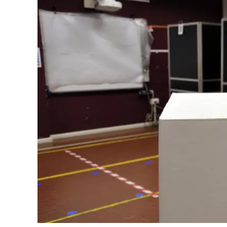
Cultura
Ambiente
Streaming
LaC TV
Lac Network
LaC OnAir
LaC
Network
lacplay.it
lactv.it