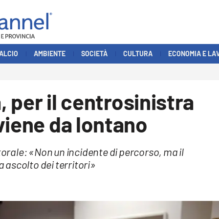
ALCIO
AMBIENTE
SOCIETÀ
CULTURA
ECONOMIA E LA
, per il centrosinistra
viene da lontano
torale: «Non un incidente di percorso, ma il
a ascolto dei territori»