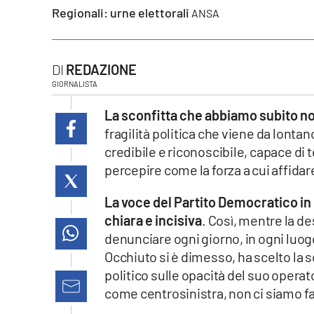
Regionali: urne elettorali
ANSA
laconair.it
lacitymag.it
REDAZIONE
ilreggino.it
GIORNALISTA
La sconfitta che abbiamo subito no
cosenzachannel.it
fragilità politica che viene da lont
credibile e riconoscibile, capace di t
ilvibonese.it
percepire come la forza a cui affidare
catanzarochannel.it
La voce del Partito Democratico in
chiara e incisiva
. Così, mentre la de
lacapitalenews.it
denunciare ogni giorno, in ogni luogo
Occhiuto si è dimesso, ha scelto la sc
App
politico sulle opacità del suo opera
Android
come centrosinistra, non ci siamo fat