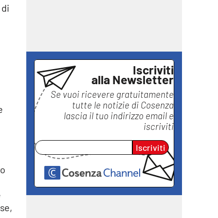
 di
Iscriviti
alla Newsletter
Se vuoi ricevere gratuitamente
tutte le notizie di
Cosenza
e
lascia il tuo indirizzo email e
iscriviti
Iscriviti
to
e
sse,