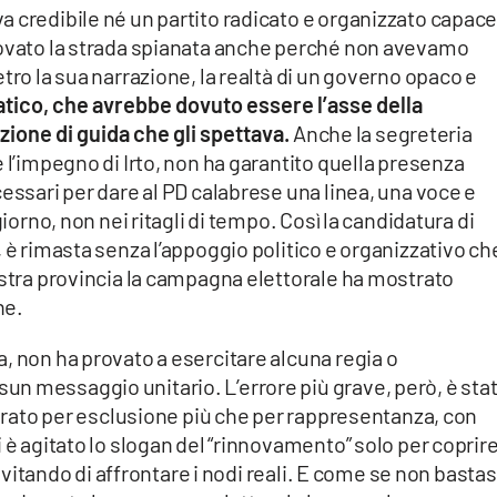
 credibile né un partito radicato e organizzato capace
rovato la strada spianata anche perché non avevamo
tro la sua narrazione, la realtà di un governo opaco e
atico, che avrebbe dovuto essere l’asse della
zione di guida che gli spettava.
Anche la segreteria
 l’impegno di Irto, non ha garantito quella presenza
cessari per dare al PD calabrese una linea, una voce e
giorno, non nei ritagli di tempo. Così la candidatura di
, è rimasta senza l’appoggio politico e organizzativo ch
ostra provincia la campagna elettorale ha mostrato
ne.
, non ha provato a esercitare alcuna regia o
n messaggio unitario. L’errore più grave, però, è sta
avorato per esclusione più che per rappresentanza, con
 è agitato lo slogan del “rinnovamento” solo per coprir
, evitando di affrontare i nodi reali. E come se non basta