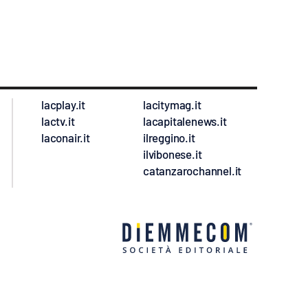
lacplay.it
lacitymag.it
lactv.it
lacapitalenews.it
laconair.it
ilreggino.it
ilvibonese.it
catanzarochannel.it