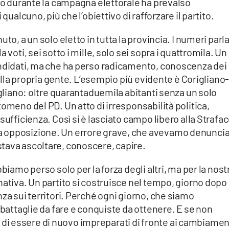
ino durante la campagna elettorale ha prevalso
qualcuno, più che l’obiettivo di rafforzare il partito.
to, a un solo eletto in tutta la provincia. I numeri parl
 voti, sei sotto i mille, solo sei sopra i quattromila. Un
andidati, ma che ha perso radicamento, conoscenza dei
 alla propria gente. L’esempio più evidente è Corigliano
igliano: oltre quarantaduemila abitanti senza un solo
omeno del PD. Un atto di irresponsabilità politica,
sufficienza. Così si è lasciato campo libero alla Strafac
a opposizione. Un errore grave, che avevamo denunci
tava ascoltare, conoscere, capire.
biamo perso solo per la forza degli altri, ma per la nost
nativa. Un partito si costruisce nel tempo, giorno dopo
za sui territori. Perché ogni giorno, che siamo
 battaglie da fare e conquiste da ottenere. E se non
i essere di nuovo impreparati di fronte ai cambiamen