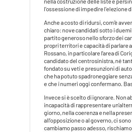
nella costruzione delle liste e pers
l’ossessione di impedire l’elezione di 
Anche a costo di ridursi, com’è avvenu
chiaro: nove candidati sotto i duemila
partito generoso nello sforzo dei c
propri territori e capacità di parlare
Rossano, in particolare l’area di Cor
candidato del centrosinistra, né tant
fondato su veti e presunzioni di auto
che ha potuto spadroneggiare senz
e che i numeri oggi confermano. Bas
Invece si è scelto di ignorare. Non ab
incapacità di rappresentare un’alter
giorno, nella coerenza e nella presen
all’opposizione o al governo, ci sono
cambiamo passo adesso, rischiamo d