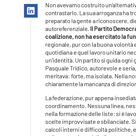
Apple
Non avevamo costruito un’alternativa
contrastarlo. La sua arroganza ha t
preparato la gente a riconoscere, die
autoreferenziale.
Il Partito Democr
coalizione, non ha esercitato la fun
Vai
regionale, pur con la buona volontà e
quotidiana e quel lavoro unitario ne
un’identità. Un partito si guida ogni 
Pasquale Tridico, autorevole e seria
meritava: forte, ma isolata. Nella n
chiaramente la mancanza di direzio
La federazione, pur appena insediata
coordinamento. Nessuna linea, nessu
nella formazione delle liste: si è l
scelte improvvisate e sbilanciate. Si
calcoli interni e difficoltà politiche