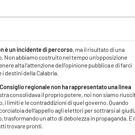
n è un incidente di percorso
, ma il risultato di una
ano. Non abbiamo costruito nel tempo un’opposizione
enere alta l’attenzione dell’opinione pubblica e di farci
 i destini della Calabria.
 Consiglio regionale non ha rappresentato una linea
stra consolidava il proprio potere, noi non siamo riuscit
, i limiti e le contraddizioni di quel governo. Quando
orciatoia dell’appello agli elettori per sottrarsi al giudi
to, trasformando un atto di debolezza in propaganda. E 
ti trovare pronti.