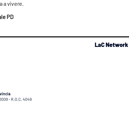
a a vivere.
ale PD
LaC Network
vincia
/2009 - R.O.C. 4049