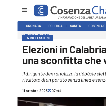
Sezioni
CRONACA
POLITICA
SANITÀ
COSENZA C
Cronaca
HOME PAGE
POLITICA
LA RIFLESSIONE
Politica
Elezioni in Calabria
Cosenza Calcio
una sconfitta che 
Economia e Lavoro
Il dirigente dem analizza la débâcle elet
Italia Mondo
risultato di un partito senza linea e senz
Sanità
11 ottobre 2025
07:44
Sport