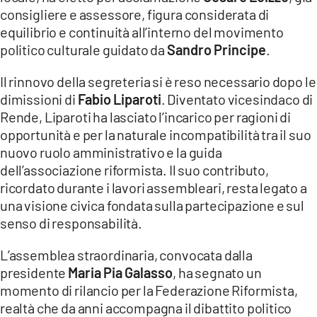
COSENZACHANNEL.IT
consigliere e assessore, figura considerata di
ILVIBONESE.IT
equilibrio e continuità all’interno del movimento
politico culturale guidato da
Sandro Principe
.
CATANZAROCHANNEL.IT
Il rinnovo della segreteria si è reso necessario dopo le
LACAPITALENEWS.IT
dimissioni di
Fabio Liparoti
. Diventato vicesindaco di
Rende, Liparoti ha lasciato l’incarico per ragioni di
App
opportunità e per la naturale incompatibilità tra il suo
ANDROID
nuovo ruolo amministrativo e la guida
dell’associazione riformista. Il suo contributo,
APPLE
ricordato durante i lavori assembleari, resta legato a
una visione civica fondata sulla partecipazione e sul
senso di responsabilità.
L’assemblea straordinaria, convocata dalla
presidente
Maria Pia Galasso
, ha segnato un
momento di rilancio per la Federazione Riformista,
realtà che da anni accompagna il dibattito politico