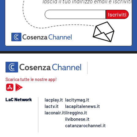
lascia il tuo indirizzo email e iscriviti
Iscriviti
Scarica tutte le nostre app!
LaC Network
lacplay.it
lacitymag.it
lactv.it
lacapitalenews.it
laconair.it
ilreggino.it
ilvibonese.it
catanzarochannel.it