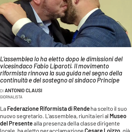
AMBIENTE
Streaming
LAC TV
LAC NETWORK
LAC ONAIR
L'assemblea lo ha eletto dopo le dimissioni del
vicesindaco Fabio Liparoti. Il movimento
LaC
Network
riformista rinnova la sua guida nel segno della
continuità e del sostegno al sindaco Principe
LACPLAY.IT
LACTV.IT
ANTONIO CLAUSI
GIORNALISTA
LACONAIR.IT
La
Federazione Riformista di Rende
ha scelto il suo
LACITYMAG.IT
nuovo segretario. L’assemblea, riunita ieri al
Museo
del Presente
alla presenza della classe dirigente
ILREGGINO.IT
locale, ha eletto per acclamazione
Cesare Loizzo
, già