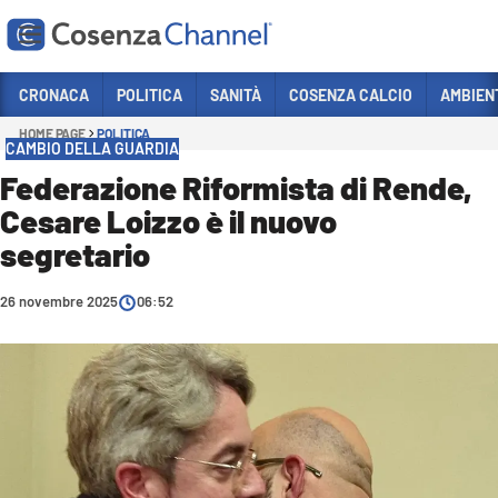
Vai
CRONACA
POLITICA
SANITÀ
COSENZA CALCIO
AMBIEN
HOME PAGE
POLITICA
Sezioni
CAMBIO DELLA GUARDIA
CRONACA
Federazione Riformista di Rende,
Cesare Loizzo è il nuovo
POLITICA
segretario
COSENZA CALCIO
ECONOMIA E LAVORO
26 novembre 2025
06:52
ITALIA MONDO
SANITÀ
SPORT
CULTURA