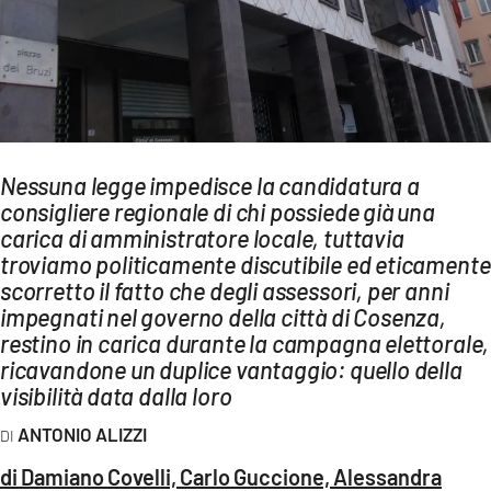
AMBIENTE
Streaming
LAC TV
LAC NETWORK
LAC ONAIR
Nessuna legge impedisce la candidatura a
consigliere regionale di chi possiede già una
carica di amministratore locale, tuttavia
LaC
troviamo politicamente discutibile ed eticamente
Network
scorretto il fatto che degli assessori, per anni
LACPLAY.IT
impegnati nel governo della città di Cosenza,
LACTV.IT
restino in carica durante la campagna elettorale,
ricavandone un duplice vantaggio: quello della
LACONAIR.IT
visibilità data dalla loro
LACITYMAG.IT
ANTONIO ALIZZI
ILREGGINO.IT
di Damiano Covelli, Carlo Guccione, Alessandra