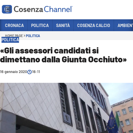
Vai
CRONACA
POLITICA
SANITÀ
COSENZA CALCIO
AMBIEN
HOME PAGE
POLITICA
Sezioni
POLITICA
CRONACA
«Gli assessori candidati si
dimettano dalla Giunta Occhiuto»
POLITICA
COSENZA CALCIO
16 gennaio 2020
16:11
ECONOMIA E LAVORO
ITALIA MONDO
SANITÀ
SPORT
CULTURA