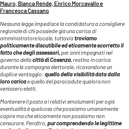
COSENZACHANNEL.IT
Mauro, Bianca Rende, Enrico Morcavallo e
Francesca Cassano
ILVIBONESE.IT
CATANZAROCHANNEL.IT
Nessuna legge impedisce la candidatura a consigliere
regionale di chi possiede già una carica di
LACAPITALENEWS.IT
amministratore locale, tuttavia
troviamo
politicamente discutibile ed eticamente scorretto il
App
fatto che degli assessori,
per anni impegnati nel
ANDROID
governo della
città di Cosenza
, restino in carica
durante la campagna elettorale, ricavandone un
APPLE
duplice vantaggio:
quello della visibilità data dalla
loro carica
e quello del paracadute qualora non
venissero eletti.
Mantenere il posto e i relativi emolumenti per ogni
eventualità è qualcosa che possiamo umanamente
capire ma che eticamente non possiamo non
censurare. Peraltro,
pur comprendendo le legittime