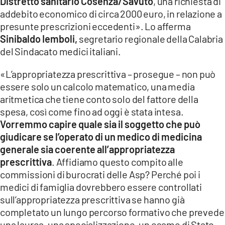
Distretto sanitario Cosenza/Savuto
, una richiesta di
COSENZACHANNEL.IT
addebito economico di circa 2000 euro, in relazione a
ILVIBONESE.IT
presunte prescrizioni eccedenti». Lo afferma
Sinibaldo Iemboli,
segretario regionale della Calabria
CATANZAROCHANNEL.IT
del Sindacato medici italiani.
LACAPITALENEWS.IT
«L’appropriatezza prescrittiva – prosegue – non può
essere solo un calcolo matematico, una media
App
aritmetica che tiene conto solo del fattore della
ANDROID
spesa, così come fino ad oggi è stata intesa.
APPLE
Vorremmo capire quale sia il soggetto che può
giudicare se l’operato di un medico di medicina
generale sia coerente all’appropriatezza
prescrittiva
. Affidiamo questo compito alle
commissioni di burocrati delle Asp? Perché poi i
medici di famiglia dovrebbero essere controllati
sull’appropriatezza prescrittiva se hanno già
completato un lungo percorso formativo che prevede
una laurea, una specializzazione, un esame di Stato,