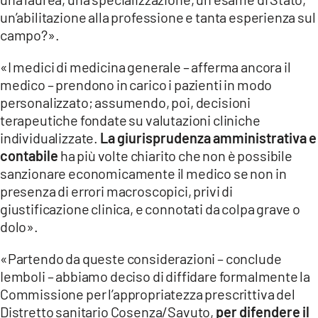
un’abilitazione alla professione e tanta esperienza sul
campo?».
«I medici di medicina generale – afferma ancora il
medico – prendono in carico i pazienti in modo
personalizzato; assumendo, poi, decisioni
terapeutiche fondate su valutazioni cliniche
individualizzate.
La giurisprudenza amministrativa e
contabile
ha più volte chiarito che non è possibile
sanzionare economicamente il medico se non in
presenza di errori macroscopici, privi di
giustificazione clinica, e connotati da colpa grave o
dolo».
«Partendo da queste considerazioni – conclude
Iemboli – abbiamo deciso di diffidare formalmente la
Commissione per l’appropriatezza prescrittiva del
Distretto sanitario Cosenza/Savuto,
per difendere il