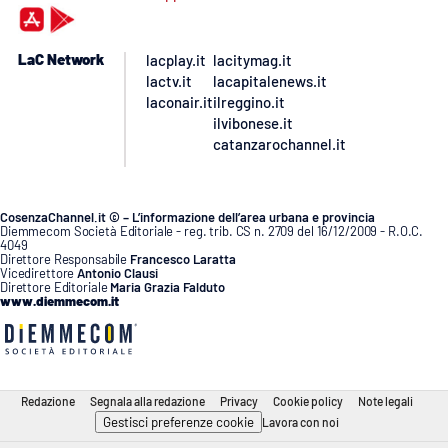
LaC Network
lacplay.it
lacitymag.it
lactv.it
lacapitalenews.it
laconair.it
ilreggino.it
ilvibonese.it
catanzarochannel.it
CosenzaChannel.it © – L’informazione dell’area urbana e provincia
Diemmecom Società Editoriale - reg. trib. CS n. 2709 del 16/12/2009 - R.O.C.
4049
Direttore Responsabile
Francesco Laratta
Vicedirettore
Antonio Clausi
Direttore Editoriale
Maria Grazia Falduto
www.diemmecom.it
Redazione
Segnala alla redazione
Privacy
Cookie policy
Note legali
Gestisci preferenze cookie
Lavora con noi