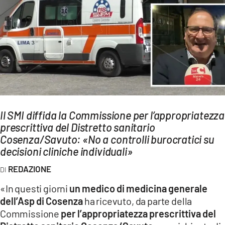
AMBIENTE
Streaming
LAC TV
LAC NETWORK
LAC ONAIR
LaC
Il SMI diffida la Commissione per l’appropriatezza
Network
prescrittiva del Distretto sanitario
LACPLAY.IT
Cosenza/Savuto: «No a controlli burocratici su
decisioni cliniche individuali»
LACTV.IT
REDAZIONE
LACONAIR.IT
«In questi giorni
un medico di medicina generale
LACITYMAG.IT
dell’Asp di Cosenza
ha ricevuto, da parte della
ILREGGINO.IT
Commissione
per l’appropriatezza prescrittiva del