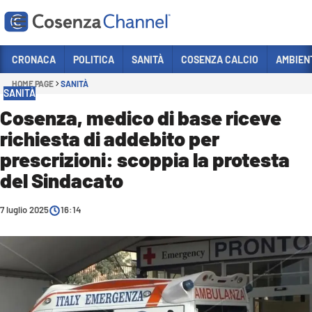
Vai
CRONACA
POLITICA
SANITÀ
COSENZA CALCIO
AMBIEN
HOME PAGE
SANITÀ
Sezioni
SANITÀ
CRONACA
Cosenza, medico di base riceve
richiesta di addebito per
POLITICA
prescrizioni: scoppia la protesta
COSENZA CALCIO
del Sindacato
ECONOMIA E LAVORO
7 luglio 2025
ITALIA MONDO
16:14
SANITÀ
SPORT
CULTURA