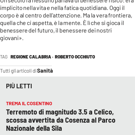
Un secolo fa nessuno parlava di benessere fisico: era
implicito nella vita e nella fatica quotidiana. Oggi il
corpo è al centro dell’attenzione. Ma la vera frontiera,
quella che ci aspetta, è la mente. È lì che si gioca il
benessere del futuro, il benessere dei nostri
giovani».
TAG
REGIONE CALABRIA ·
ROBERTO OCCHIUTO
Sanità
Tutti gli articoli di
PIÙ LETTI
TREMA IL COSENTINO
Terremoto di magnitudo 3.5 a Celico,
scossa avvertita da Cosenza al Parco
Nazionale della Sila