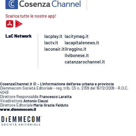
Scarica tutte le nostre app!
LaC Network
lacplay.it
lacitymag.it
lactv.it
lacapitalenews.it
laconair.it
ilreggino.it
ilvibonese.it
catanzarochannel.it
CosenzaChannel.it © – L’informazione dell’area urbana e provincia
Diemmecom Società Editoriale - reg. trib. CS n. 2709 del 16/12/2009 - R.O.C.
4049
Direttore Responsabile
Francesco Laratta
Vicedirettore
Antonio Clausi
Direttore Editoriale
Maria Grazia Falduto
www.diemmecom.it