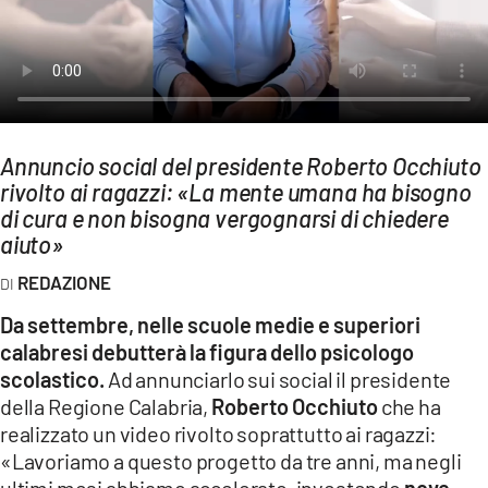
AMBIENTE
Streaming
LAC TV
LAC NETWORK
Annuncio social del presidente Roberto Occhiuto
LAC ONAIR
rivolto ai ragazzi: «La mente umana ha bisogno
di cura e non bisogna vergognarsi di chiedere
aiuto»
LaC
Network
REDAZIONE
LACPLAY.IT
Da settembre, nelle scuole medie e superiori
LACTV.IT
calabresi debutterà la figura dello psicologo
LACONAIR.IT
scolastico.
Ad annunciarlo sui social il presidente
della Regione Calabria,
Roberto Occhiuto
che ha
LACITYMAG.IT
realizzato un video rivolto soprattutto ai ragazzi:
ILREGGINO.IT
«Lavoriamo a questo progetto da tre anni, ma negli