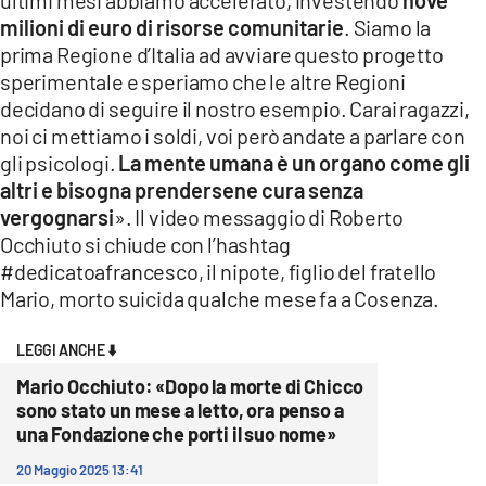
ultimi mesi abbiamo accelerato, investendo
nove
COSENZACHANNEL.IT
milioni di euro di risorse comunitarie
. Siamo la
ILVIBONESE.IT
prima Regione d’Italia ad avviare questo progetto
sperimentale e speriamo che le altre Regioni
CATANZAROCHANNEL.IT
decidano di seguire il nostro esempio. Carai ragazzi,
LACAPITALENEWS.IT
noi ci mettiamo i soldi, voi però andate a parlare con
gli psicologi.
La mente umana è un organo come gli
altri e bisogna prendersene cura senza
App
vergognarsi
». Il video messaggio di Roberto
ANDROID
Occhiuto si chiude con l’hashtag
APPLE
#dedicatoafrancesco, il nipote, figlio del fratello
Mario, morto suicida qualche mese fa a Cosenza.
LEGGI ANCHE ⬇️
Mario Occhiuto: «Dopo la morte di Chicco
sono stato un mese a letto, ora penso a
una Fondazione che porti il suo nome»
20 Maggio 2025 13:41