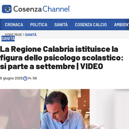
Vai
CRONACA
POLITICA
SANITÀ
COSENZA CALCIO
AMBIEN
HOME PAGE
SANITÀ
Sezioni
SANITÀ
CRONACA
La Regione Calabria istituisce la
figura dello psicologo scolastico:
POLITICA
si parte a settembre | VIDEO
COSENZA CALCIO
ECONOMIA E LAVORO
9 giugno 2025
14:58
ITALIA MONDO
SANITÀ
SPORT
CULTURA