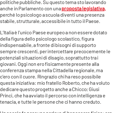
politiche pubbliche. Su questo tema sto lavorando
anche in Parlamento con una
proposta legislativa,
perché lo psicologo a scuola diventi una presenza
stabile, strutturale, accessibile in tutto il Paese.
L’Italia è l’unico Paese europeo a non essere dotato
della figura dello psicologo scolastico, figura
indispensabile, a fronte di bisogni di supporto
sempre crescenti, per intercettare precocemente le
potenziali situazioni di disagio, soprattutto tra i
giovani. Oggi non ero fisicamente presente alla
conferenza stampa nella Cittadella regionale, ma
c’ero con il cuore. Ringrazio chi ha reso possibile
questa iniziativa: mio fratello Roberto, che ha voluto
dedicare questo progetto anche a Chicco; Giusi
Princi, che ha avviato il percorso con intelligenza e
tenacia, e tutte le persone che ci hanno creduto.