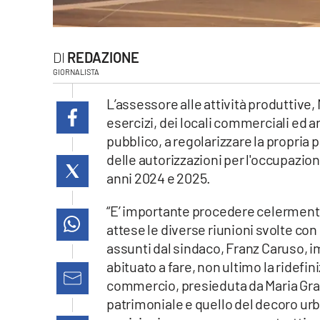
laconair.it
lacitymag.it
REDAZIONE
GIORNALISTA
ilreggino.it
L’assessore alle attività produttive, M
esercizi, dei locali commerciali ed ar
cosenzachannel.it
pubblico, a regolarizzare la propria 
ilvibonese.it
delle autorizzazioni per l'occupazio
anni 2024 e 2025.
catanzarochannel.it
“E’ importante procedere celermente
lacapitalenews.it
attese le diverse riunioni svolte con 
assunti dal sindaco, Franz Caruso,
abituato a fare, non ultimo la ridefini
App
commercio, presieduta da Maria Graz
Android
patrimoniale e quello del decoro urb