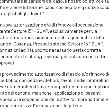
commutare le sanzioni del caso. Il nostro obiettivo è f
 era ed è tuttora nel caos, con equità e giustizia soci
 agli obblighi dovuti”.
di nuova autorizzazione e/o di rinnovo all'occupazione,
ente Settore 15° - SUAP, esclusivamente per via
iattaforma impresainungiorno.it, raggiungibile dalla
mune di Cosenza. Presso lo stesso Settore 15°-SUAP,
formazioni ed il supporto necessario per la corretta
ttenimento del titolo, previo pagamento dei costi ed in
pprovati
o provvedimento autorizzativo di rilascio e/o rinnovo d
pubblico con pedane, dehors, tavoli, sedie, ombrelloni
 deve ritenersi illegittima e comporta comunque l'obblig
nto del canone, ma anche l'applicazione di pesanti
 possibile sospensione delle attività imprenditoriali ed
 quali si realizza l'occupazione illegittima.