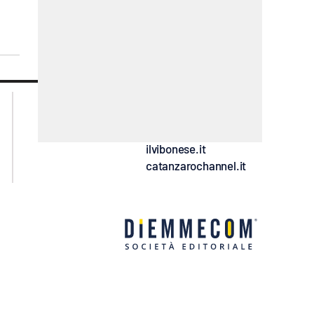
lacplay.it
lacitymag.it
lactv.it
lacapitalenews.it
laconair.it
ilreggino.it
ilvibonese.it
catanzarochannel.it