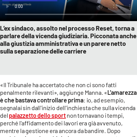
L’ex sindaco, assolto nel processo Reset, torna a
parlare della vicenda giudiziaria. Picconata anche
alla giustizia amministrativa e un parere netto
sulla separazione delle carriere
«Il Tribunale ha accertato che non ci sono fatti
penalmente rilevanti», aggiunge Manna. «
L'amarezza
è che bastava controllare prima
: io, ad esempio,
segnalai sin dall'inizio dell'inchiesta che sulla vicenda
del
palazzetto dello sport
non tornavano i tempi,
perché l'affidamento dei lavori era già avvenuto,
mentre la gestione era ancora da bandire. Dopo