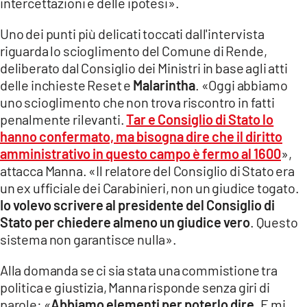
intercettazioni e delle ipotesi».
Uno dei punti più delicati toccati dall'intervista
riguarda lo scioglimento del Comune di Rende,
deliberato dal Consiglio dei Ministri in base agli atti
delle inchieste Reset e
Malarintha
. «Oggi abbiamo
uno scioglimento che non trova riscontro in fatti
penalmente rilevanti.
Tar e Consiglio di Stato lo
hanno confermato, ma bisogna dire che il diritto
amministrativo in questo campo è fermo al 1600
»,
attacca Manna. «Il relatore del Consiglio di Stato era
un ex ufficiale dei Carabinieri, non un giudice togato.
Io volevo scrivere al presidente del Consiglio di
Stato per chiedere almeno un giudice vero
. Questo
sistema non garantisce nulla».
Alla domanda se ci sia stata una commistione tra
politica e giustizia, Manna risponde senza giri di
parole: «
Abbiamo elementi per poterlo dire
. E mi