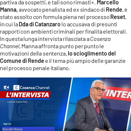
partiva da sospetti, e tali sono rimasti».
Marcello
COSENZACHANNEL.IT
Manna,
avvocato penalista ed ex sindaco di
Rende
, è
ILVIBONESE.IT
stato assolto con formula piena nel processo
Reset
,
CATANZAROCHANNEL.IT
in cui la
Dda di Catanzaro
lo accusava di presunti
rapporti con ambienti criminali per finalità elettorali.
LACAPITALENEWS.IT
In questa lunga intervista rilasciata a
Cosenza
Channel
, Manna affronta punto per punto le
App
motivazioni della sentenza,
lo scioglimento del
ANDROID
Comune di Rende
e il tema più ampio delle garanzie
nel processo penale italiano.
APPLE