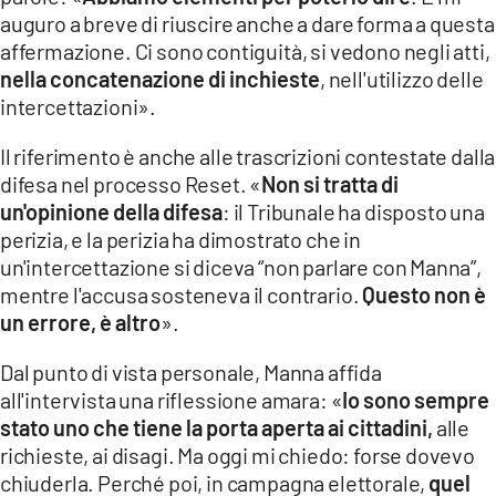
auguro a breve di riuscire anche a dare forma a questa
affermazione. Ci sono contiguità, si vedono negli atti,
nella concatenazione di inchieste
, nell'utilizzo delle
intercettazioni».
Il riferimento è anche alle trascrizioni contestate dalla
difesa nel processo Reset. «
Non si tratta di
un'opinione della difesa
: il Tribunale ha disposto una
perizia, e la perizia ha dimostrato che in
un'intercettazione si diceva “non parlare con Manna”,
mentre l'accusa sosteneva il contrario.
Questo non è
un errore, è altro
».
Dal punto di vista personale, Manna affida
all'intervista una riflessione amara: «
Io sono sempre
stato uno che tiene la porta aperta ai cittadini,
alle
richieste, ai disagi. Ma oggi mi chiedo: forse dovevo
chiuderla. Perché poi, in campagna elettorale,
quel