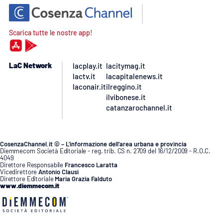
Scarica tutte le nostre app!
LaC Network
lacplay.it
lacitymag.it
lactv.it
lacapitalenews.it
laconair.it
ilreggino.it
ilvibonese.it
catanzarochannel.it
CosenzaChannel.it © – L’informazione dell’area urbana e provincia
Diemmecom Società Editoriale - reg. trib. CS n. 2709 del 16/12/2009 - R.O.C.
4049
Direttore Responsabile
Francesco Laratta
Vicedirettore
Antonio Clausi
Direttore Editoriale
Maria Grazia Falduto
www.diemmecom.it