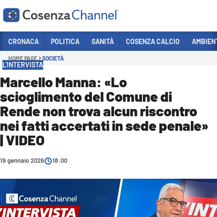
Vai
CRONACA
POLITICA
SANITÀ
COSENZA CALCIO
AMBIEN
HOME PAGE
SOCIETÀ
Sezioni
L'INTERVISTA
CRONACA
Marcello Manna: «Lo
scioglimento del Comune di
POLITICA
Rende non trova alcun riscontro
COSENZA CALCIO
nei fatti accertati in sede penale»
ECONOMIA E LAVORO
| VIDEO
ITALIA MONDO
19 gennaio 2026
18:00
SANITÀ
SPORT
CULTURA