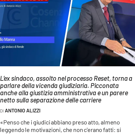
AMBIENTE
Streaming
LAC TV
LAC NETWORK
LAC ONAIR
LaC
Network
L’ex sindaco, assolto nel processo Reset, torna a
LACPLAY.IT
parlare della vicenda giudiziaria. Picconata
anche alla giustizia amministrativa e un parere
LACTV.IT
netto sulla separazione delle carriere
LACONAIR.IT
ANTONIO ALIZZI
LACITYMAG.IT
«Penso che i giudici abbiano preso atto, almeno
ILREGGINO.IT
leggendo le motivazioni, che non c'erano fatti: si