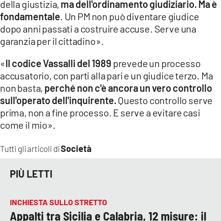
della giustizia,
ma dell'ordinamento giudiziario. Ma è
fondamentale
. Un PM non può diventare giudice
dopo anni passati a costruire accuse. Serve una
garanzia per il cittadino».
«
Il codice Vassalli del 1989
prevede un processo
accusatorio, con parti alla pari e un giudice terzo. Ma
non basta,
perché non c'è ancora un vero controllo
sull'operato dell'inquirente.
Questo controllo serve
prima, non a fine processo. E serve a evitare casi
come il mio».
Società
Tutti gli articoli di
PIÙ LETTI
INCHIESTA SULLO STRETTO
Appalti tra Sicilia e Calabria, 12 misure: il