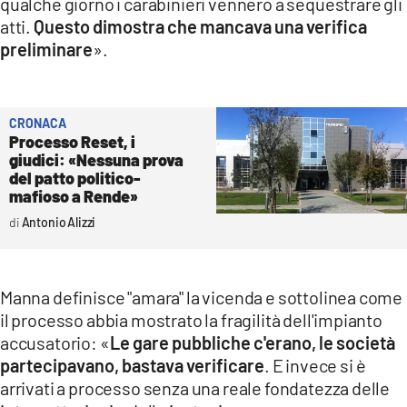
qualche giorno i carabinieri vennero a sequestrare gli
atti.
Questo dimostra che mancava una verifica
preliminare
».
CRONACA
Processo Reset, i
giudici: «Nessuna prova
del patto politico-
mafioso a Rende»
Antonio Alizzi
Manna definisce "amara" la vicenda e sottolinea come
il processo abbia mostrato la fragilità dell'impianto
accusatorio: «
Le gare pubbliche c'erano, le società
partecipavano, bastava verificare
. E invece si è
arrivati a processo senza una reale fondatezza delle