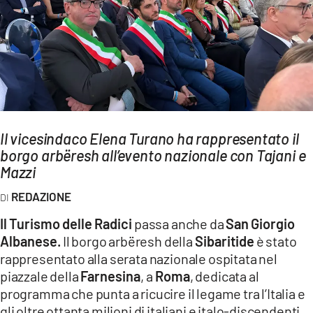
AMBIENTE
Streaming
LAC TV
LAC NETWORK
LAC ONAIR
Il vicesindaco Elena Turano ha rappresentato il
borgo arbëresh all’evento nazionale con Tajani e
LaC
Network
Mazzi
LACPLAY.IT
REDAZIONE
LACTV.IT
Il Turismo delle Radici
passa anche da
San Giorgio
LACONAIR.IT
Albanese.
Il borgo arbëresh della
Sibaritide
è stato
rappresentato alla serata nazionale ospitata nel
LACITYMAG.IT
piazzale della
Farnesina
, a
Roma
, dedicata al
ILREGGINO.IT
programma che punta a ricucire il legame tra l’Italia e
gli oltre ottanta milioni di italiani e italo-discendenti