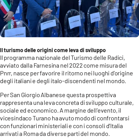
Il turismo delle origini come leva di sviluppo
Il programma nazionale del Turismo delle Radici,
avviato dalla Farnesina nel 2022 come misura del
Pnrr, nasce per favorire il ritorno nei luoghi d’origine
degli italiani e degli italo-discendenti nel mondo.
Per San Giorgio Albanese questa prospettiva
rappresenta una leva concreta di sviluppo culturale,
sociale ed economico. A margine dell’evento, il
vicesindaco Turano ha avuto modo di confrontarsi
con funzionari ministeriali e con i consoli d’Italia
arrivati a Roma da diverse parti del mondo.