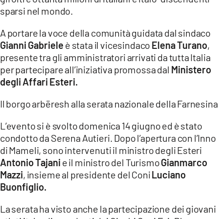
COSENZACHANNEL.IT
sparsi nel mondo.
ILVIBONESE.IT
A portare la voce della comunità guidata dal sindaco
CATANZAROCHANNEL.IT
Gianni Gabriele
è stata il vicesindaco
Elena Turano
,
presente tra gli amministratori arrivati da tutta Italia
LACAPITALENEWS.IT
per partecipare all’iniziativa promossa dal
Ministero
degli Affari Esteri.
App
ANDROID
Il borgo arbëresh alla serata nazionale della Farnesina
APPLE
L’evento si è svolto domenica 14 giugno ed è stato
condotto da Serena Autieri. Dopo l’apertura con l’Inno
di Mameli, sono intervenuti il ministro degli Esteri
Antonio Tajani
e il ministro del Turismo
Gianmarco
Mazzi
, insieme al presidente del Coni
Luciano
Buonfiglio.
La serata ha visto anche la partecipazione dei giovani