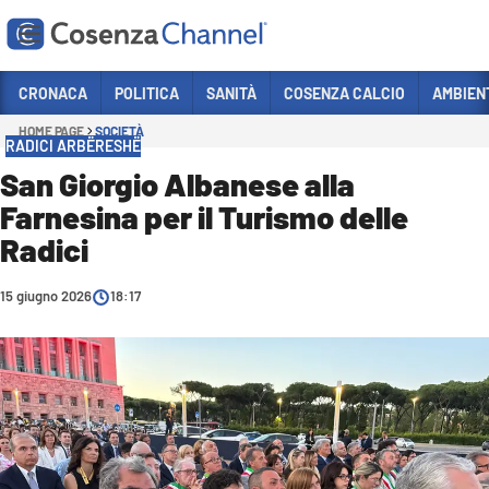
Vai
CRONACA
POLITICA
SANITÀ
COSENZA CALCIO
AMBIEN
HOME PAGE
SOCIETÀ
Sezioni
RADICI ARBËRESHË
CRONACA
San Giorgio Albanese alla
Farnesina per il Turismo delle
POLITICA
Radici
COSENZA CALCIO
ECONOMIA E LAVORO
15 giugno 2026
18:17
ITALIA MONDO
SANITÀ
SPORT
CULTURA