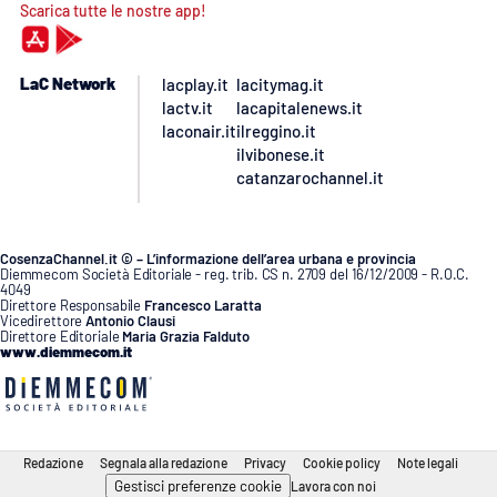
Scarica tutte le nostre app!
LaC Network
lacplay.it
lacitymag.it
lactv.it
lacapitalenews.it
laconair.it
ilreggino.it
ilvibonese.it
catanzarochannel.it
CosenzaChannel.it © – L’informazione dell’area urbana e provincia
Diemmecom Società Editoriale - reg. trib. CS n. 2709 del 16/12/2009 - R.O.C.
4049
Direttore Responsabile
Francesco Laratta
Vicedirettore
Antonio Clausi
Direttore Editoriale
Maria Grazia Falduto
www.diemmecom.it
Redazione
Segnala alla redazione
Privacy
Cookie policy
Note legali
Gestisci preferenze cookie
Lavora con noi