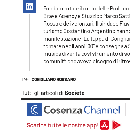
Apple
Fondamentale il ruolo delle Proloco 
Brave Agency e Stuzzico Marco Sattin,
Rossa e dei volontari. Il sindaco Flavi
turismo Costantino Argentino hanno 
Vai
manifestazione. La tappa di Corigli
tornare negli anni ‘90” e consegna 
musica diventa così strumento di soc
comunità che aveva bisogno di ritro
TAG
CORIGLIANO ROSSANO
Tutti gli articoli di
Società
Scarica tutte le nostre app!