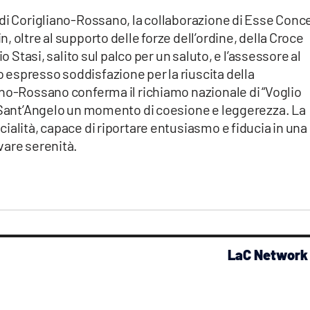
di Corigliano-Rossano, la collaborazione di Esse Conce
 oltre al supporto delle forze dell’ordine, della Croce
o Stasi, salito sul palco per un saluto, e l’assessore al
espresso soddisfazione per la riuscita della
ano-Rossano conferma il richiamo nazionale di “Voglio
a Sant’Angelo un momento di coesione e leggerezza. La
ialità, capace di riportare entusiasmo e fiducia in una
vare serenità.
LaC Network