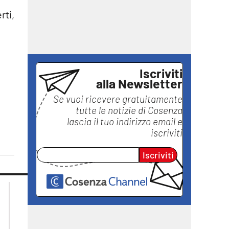
rti,
Iscriviti
alla Newsletter
Se vuoi ricevere gratuitamente
tutte le notizie di
Cosenza
lascia il tuo indirizzo email e
iscriviti
Iscriviti
lacplay.it
lacitymag.it
lactv.it
lacapitalenews.it
laconair.it
ilreggino.it
ilvibonese.it