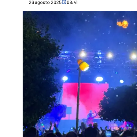
26 agosto 2025
08:41
Cultura
Ambiente
Streaming
LaC TV
Lac Network
LaC OnAir
LaC
Network
lacplay.it
lactv.it