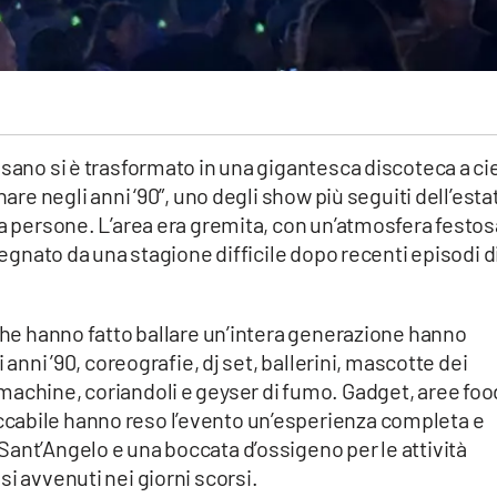
ssano si è trasformato in una gigantesca discoteca a ci
nare negli anni ‘90”, uno degli show più seguiti dell’esta
la persone. L’area era gremita, con un’atmosfera festos
 segnato da una stagione difficile dopo recenti episodi d
 che hanno fatto ballare un’intera generazione hanno
 anni ’90, coreografie, dj set, ballerini, mascotte dei
machine, coriandoli e geyser di fumo. Gadget, aree foo
cabile hanno reso l’evento un’esperienza completa e
ant’Angelo e una boccata d’ossigeno per le attività
i avvenuti nei giorni scorsi.