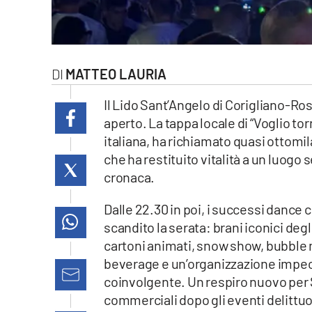
laconair.it
lacitymag.it
MATTEO LAURIA
ilreggino.it
Il Lido Sant’Angelo di Corigliano-Ro
cosenzachannel.it
aperto. La tappa locale di “Voglio tor
italiana, ha richiamato quasi ottomi
ilvibonese.it
che ha restituito vitalità a un luogo
cronaca.
catanzarochannel.it
Dalle 22.30 in poi, i successi dance
lacapitalenews.it
scandito la serata: brani iconici degli
cartoni animati, snow show, bubble 
beverage e un’organizzazione impec
App
coinvolgente. Un respiro nuovo per S
Android
commerciali dopo gli eventi delittuos