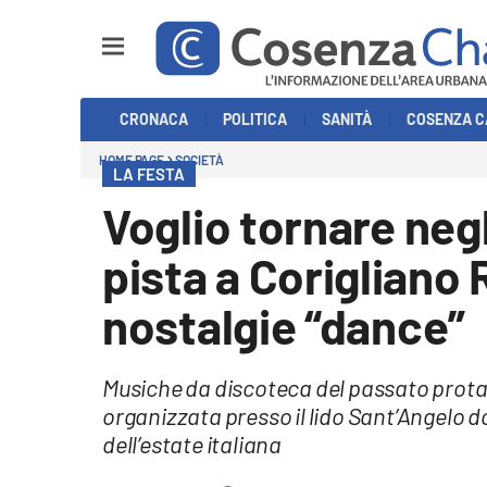
Sezioni
CRONACA
POLITICA
SANITÀ
COSENZA C
Cronaca
HOME PAGE
SOCIETÀ
LA FESTA
Politica
Voglio tornare negl
Cosenza Calcio
pista a Corigliano 
Economia e Lavoro
nostalgie “dance”
Italia Mondo
Musiche da discoteca del passato prota
Sanità
organizzata presso il lido Sant’Angelo d
dell’estate italiana
Sport