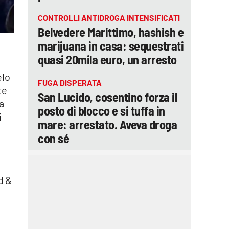
CONTROLLI ANTIDROGA INTENSIFICATI
Belvedere Marittimo, hashish e
marijuana in casa: sequestrati
quasi 20mila euro, un arresto
elo
FUGA DISPERATA
te
San Lucido, cosentino forza il
a
posto di blocco e si tuffa in
i
mare: arrestato. Aveva droga
con sé
d &