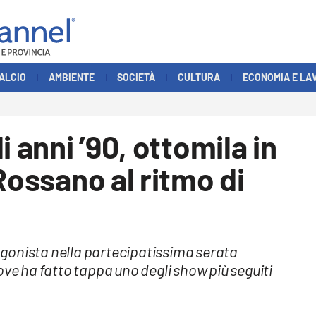
ALCIO
AMBIENTE
SOCIETÀ
CULTURA
ECONOMIA E LA
i anni ’90, ottomila in
Rossano al ritmo di
gonista nella partecipatissima serata
ove ha fatto tappa uno degli show più seguiti