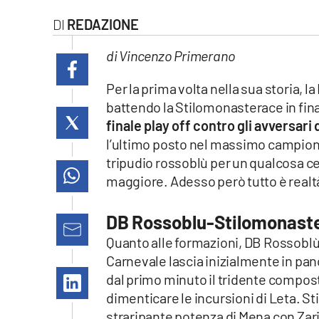
laconair.it
REDAZIONE
lacitymag.it
di Vincenzo Primerano
ilreggino.it
Per la prima volta nella sua storia,
battendo la Stilomonasterace in fina
cosenzachannel.it
finale play off contro gli avversari 
l’ultimo posto nel massimo campiona
ilvibonese.it
tripudio rossoblù per un qualcosa ce
maggiore. Adesso però tutto è realt
catanzarochannel.it
DB Rossoblu-Stilomonaster
lacapitalenews.it
Quanto alle formazioni, DB Rossoblù
Carnevale lascia inizialmente in pa
App
dal primo minuto il tridente compos
Android
dimenticare le incursioni di Leta. S
straripante potenza di Mena con Zari