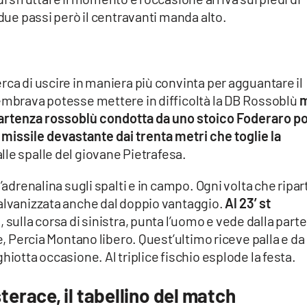
 due passi però il centravanti manda alto.
rca di uscire in maniera più convinta per agguantare il
sembrava potesse mettere in difficoltà la DB Rossoblù
m
partenza rossoblù condotta da uno stoico Foderaro p
e missile devastante dai trenta metri che toglie la
 alle spalle del giovane Pietrafesa.
’adrenalina sugli spalti e in campo. Ogni volta che ripar
galvanizzata anche dal doppio vantaggio.
Al 23’ st
sulla corsa di sinistra, punta l’uomo e vede dalla parte
re, Percia Montano libero. Quest’ultimo riceve palla e da
hiotta occasione. Al triplice fischio esplode la festa.
race, il tabellino del match