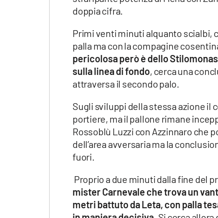
Apple
doppia cifra.
Primi venti minuti alquanto scialbi, 
palla ma con la compagine cosentin
pericolosa però è dello Stilomonas
Vai
sulla linea di fondo
, cerca una concl
attraversa il secondo palo.
Sugli sviluppi della stessa azione il 
portiere, ma il pallone rimane incepp
Rossoblù Luzzi con Azzinnaro che por
dell’area avversaria ma la conclusion
fuori.
Proprio a due minuti dalla fine del 
mister Carnevale che trova un vant
metri battuto da Leta, con palla te
in maniera decisiva
. Si cerca allora