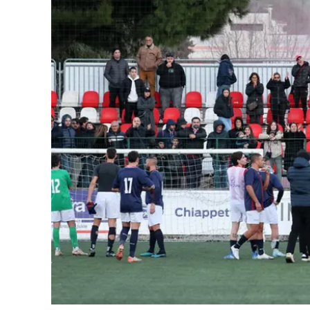
Cultura
Ambiente
Streaming
LaC TV
Lac Network
LaC OnAir
LaC
Network
lacplay.it
lactv.it