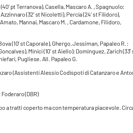
 (40’ pt Terranova), Casella, Mascaro A. , Spagnuolo;
 Azzinnaro (32’ st Nicoletti), Percia (24’ st Filidoro),
 D’Amato, Mannai, Mascaro M. , Cardamone, Filidoro,
Bova (10’ st Caporale), Ghergo, Jessiman, Papaleo R. ;
 Goncalves), Minici (10’ st Aiello); Dominguez, Zarich (33’ 
hiefari, Pugliese. All. Papaleo G.
nzaro (Assistenti Alessio Codispoti di Catanzaro e Anto
st Foderaro (DBR)
 a tratti coperto ma con temperatura piacevole. Circ