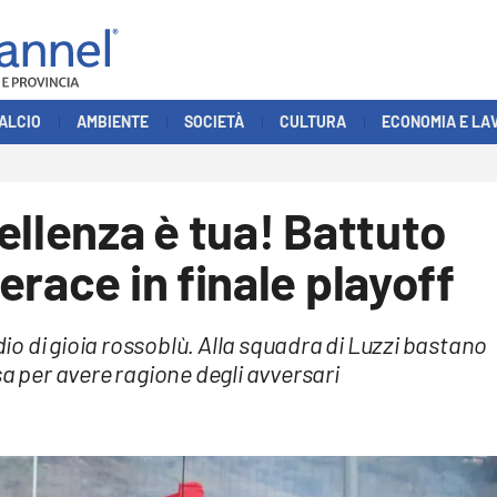
ALCIO
AMBIENTE
SOCIETÀ
CULTURA
ECONOMIA E LA
ellenza è tua! Battuto
race in finale playoff
udio di gioia rossoblù. Alla squadra di Luzzi bastano
sa per avere ragione degli avversari