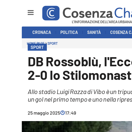
Sezioni
CRONACA
POLITICA
SANITÀ
COSENZA C
Cronaca
HOME PAGE
SPORT
SPORT
Politica
DB Rossoblù, l'Ecc
Cosenza Calcio
2-0 lo Stilomonaste
Economia e Lavoro
Allo stadio Luigi Razza di Vibo è un trip
Italia Mondo
un gol nel primo tempo e uno nella ripre
Sanità
25 maggio 2025
17:49
Sport