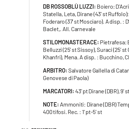
DB ROSSOBLÙ LUZZI:
Boiero; D’Acri
Statella, Leta, Dirane (43’ st Ruffolo);
Foderaro (37’ st Mosciaro). A disp. :
Baclet,. All. Carnevale
STILOMONASTERACE:
Pietrafesa; 
Belluzzi (25’ st Sissoy), Suraci (25’ st
Khanfri), Mena. A disp. : Bucchino, C
ARBITRO:
Salvatore Gallella di Cata
Genovese di Paola)
MARCATORI:
43’ pt Dirane (DBR), 9’ 
NOTE:
Ammoniti: Dirane (DBR) Tempo
400 tifosi. Rec. : 1’ pt-5’ st