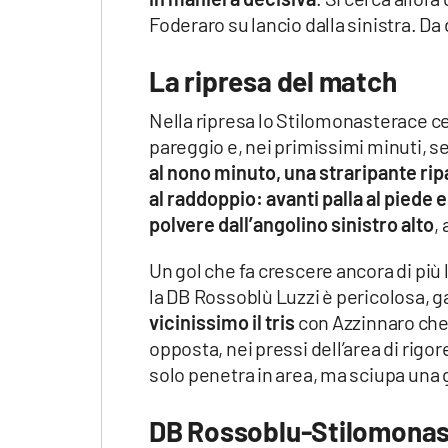
Foderaro su lancio dalla sinistra. Da
La ripresa del match
Nella ripresa lo Stilomonasterace ce
pareggio e, nei primissimi minuti, 
al nono minuto, una straripante ri
al raddoppio: avanti palla al piede 
polvere dall’angolino sinistro alto
,
Un gol che fa crescere ancora di più l
la DB Rossoblù Luzzi è pericolosa, 
vicinissimo il tris
con Azzinnaro che, 
opposta, nei pressi dell’area di rigo
solo penetra in area, ma sciupa una g
DB Rossoblu-Stilomonaste