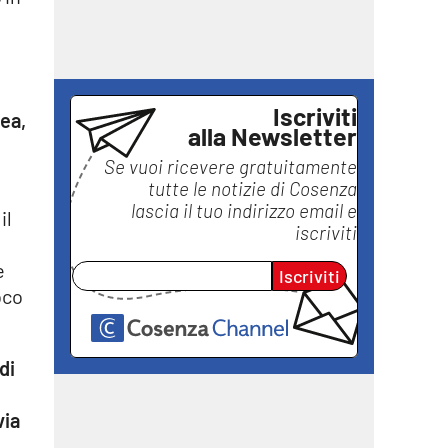
Iscriviti
rea,
alla Newsletter
Se vuoi ricevere gratuitamente
tutte le notizie di
Cosenza
lascia il tuo indirizzo email e
il
iscriviti
e
Iscriviti
oco
di
via