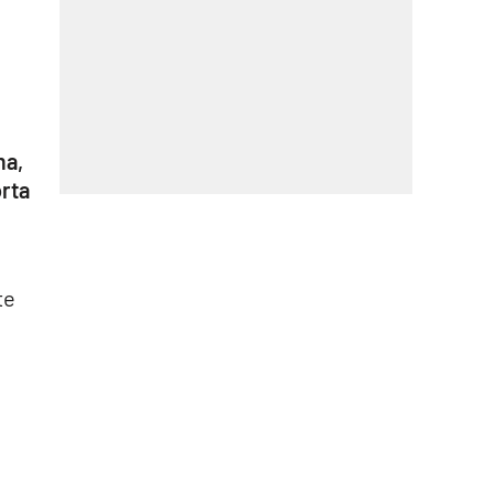
a,
orta
te