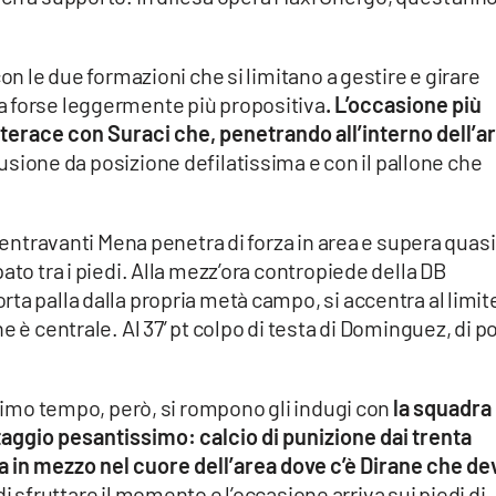
con le due formazioni che si limitano a gestire e girare
a forse leggermente più propositiva
. L’occasione più
terace con Suraci che, penetrando all’interno dell’a
usione da posizione defilatissima e con il pallone che
centravanti Mena penetra di forza in area e supera quasi 
ato tra i piedi. Alla mezz’ora contropiede della DB
ta palla dalla propria metà campo, si accentra al limit
e è centrale. Al 37’ pt colpo di testa di Dominguez, di p
primo tempo, però, si rompono gli indugi con
la squadra 
aggio pesantissimo: calcio di punizione dai trenta
sa in mezzo nel cuore dell’area dove c’è Dirane che de
 di sfruttare il momento e l’occasione arriva sui piedi di