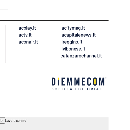
lacplay.it
lacitymag.it
lactv.it
lacapitalenews.it
laconair.it
ilreggino.it
ilvibonese.it
catanzarochannel.it
ie
Lavora con noi