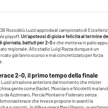
 la DB Rossoblù Luzzi approda al campionato di Eccellen
le playoff.
Un’apoteosi di gioia e felicità al termine de
di giornata, battuti per 2-0
e che metteva in palio app
to regionale. Allo stadio Luigi Razza dunque è un
rcato già l’anno scorso e mai concretizzato per forza
à.
ace 2-0, il primo tempo della finale
 Luzzi a trazione anteriore dal momento che mister
nchina gente come Baclet, Mosciaro e Nicoletti ma lanc
to da Azzinnaro, Percia Montani e Foderaro senza
tilomonasterace che invece propone in avanti la
ch a supporto. In difesa opera Maxi Ghergo, quest’anno