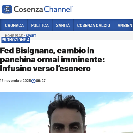
Vai
CRONACA
POLITICA
SANITÀ
COSENZA CALCIO
AMBIEN
HOME PAGE
SPORT
Sezioni
PROMOZIONE A
CRONACA
Fcd Bisignano, cambio in
panchina ormai imminente:
POLITICA
Infusino verso l’esonero
COSENZA CALCIO
ECONOMIA E LAVORO
18 novembre 2025
06:27
ITALIA MONDO
SANITÀ
SPORT
CULTURA