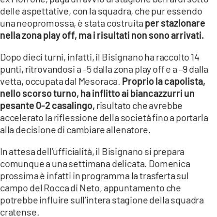
COSENZACHANNEL.IT
delle aspettative, con la squadra, che pur essendo
ILVIBONESE.IT
una neopromossa, è stata costruita
per stazionare
nella zona play off, ma i risultati non sono arrivati.
CATANZAROCHANNEL.IT
Dopo dieci turni, infatti, il Bisignano ha raccolto 14
LACAPITALENEWS.IT
punti, ritrovandosi a –5 dalla zona play off e a –9 dalla
vetta, occupata dal Mesoraca.
Proprio la capolista,
App
nello scorso turno, ha inflitto ai biancazzurri un
ANDROID
pesante 0-2 casalingo,
risultato che avrebbe
accelerato la riflessione della società fino a portarla
APPLE
alla decisione di cambiare allenatore.
In attesa dell’ufficialità, il Bisignano si prepara
comunque a una settimana delicata. Domenica
prossima è infatti in programma la trasferta sul
campo del Rocca di Neto, appuntamento che
potrebbe influire sull’intera stagione della squadra
cratense.