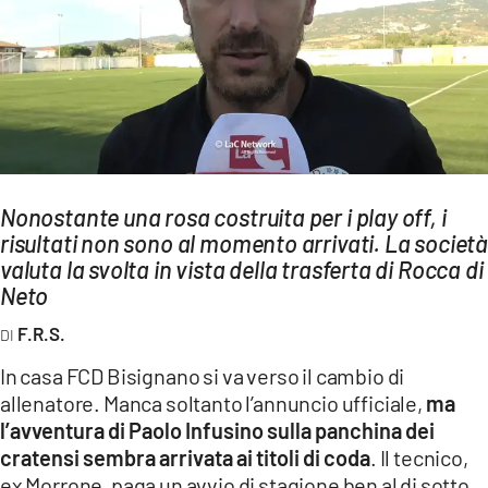
AMBIENTE
Streaming
LAC TV
LAC NETWORK
LAC ONAIR
Nonostante una rosa costruita per i play off, i
risultati non sono al momento arrivati. La società
LaC
Network
valuta la svolta in vista della trasferta di Rocca di
Neto
LACPLAY.IT
LACTV.IT
F.R.S.
LACONAIR.IT
In casa FCD Bisignano si va verso il cambio di
allenatore. Manca soltanto l’annuncio ufficiale,
ma
LACITYMAG.IT
l’avventura di Paolo Infusino sulla panchina dei
ILREGGINO.IT
cratensi sembra arrivata ai titoli di coda
. Il tecnico,
ex Morrone, paga un avvio di stagione ben al di sotto