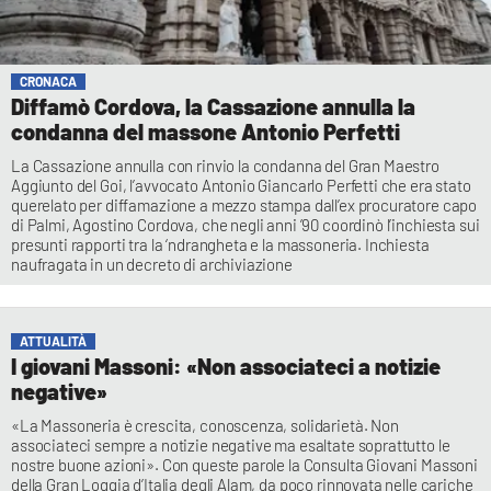
CRONACA
Diffamò Cordova, la Cassazione annulla la
condanna del massone Antonio Perfetti
La Cassazione annulla con rinvio la condanna del Gran Maestro
Aggiunto del Goi, l’avvocato Antonio Giancarlo Perfetti che era stato
querelato per diffamazione a mezzo stampa dall’ex procuratore capo
di Palmi, Agostino Cordova, che negli anni ’90 coordinò l’inchiesta sui
presunti rapporti tra la ‘ndrangheta e la massoneria. Inchiesta
naufragata in un decreto di archiviazione
ATTUALITÀ
I giovani Massoni: «Non associateci a notizie
negative»
«La Massoneria è crescita, conoscenza, solidarietà. Non
associateci sempre a notizie negative ma esaltate soprattutto le
nostre buone azioni». Con queste parole la Consulta Giovani Massoni
della Gran Loggia d’Italia degli Alam, da poco rinnovata nelle cariche