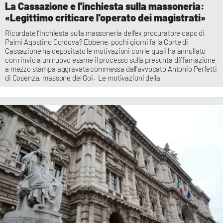
La Cassazione e l'inchiesta sulla massoneria:
«Legittimo criticare l'operato dei magistrati»
Ricordate l’inchiesta sulla massoneria dell’ex procuratore capo di
Palmi Agostino Cordova? Ebbene, pochi giorni fa la Corte di
Cassazione ha depositato le motivazioni con le quali ha annullato
con rinvio a un nuovo esame il processo sulla presunta diffamazione
a mezzo stampa aggravata commessa dall’avvocato Antonio Perfetti
di Cosenza, massone del Goi. Le motivazioni della