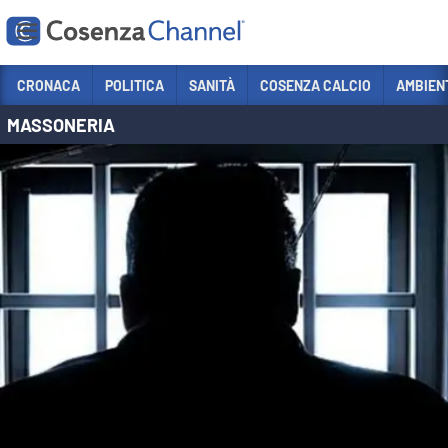
Vai
CRONACA
POLITICA
SANITÀ
COSENZA CALCIO
AMBIEN
MASSONERIA
Sezioni
CRONACA
POLITICA
COSENZA CALCIO
ECONOMIA E LAVORO
ITALIA MONDO
SANITÀ
SPORT
CULTURA