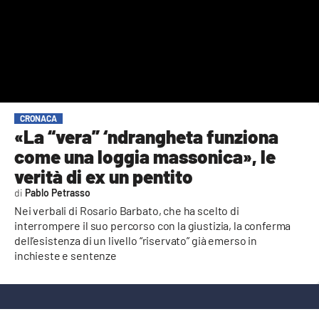
AMBIENTE
Streaming
LAC TV
LAC NETWORK
LAC ONAIR
CRONACA
«La “vera” ‘ndrangheta funziona
come una loggia massonica», le
LaC
Network
verità di ex un pentito
LACPLAY.IT
Pablo Petrasso
Nei verbali di Rosario Barbato, che ha scelto di
LACTV.IT
interrompere il suo percorso con la giustizia, la conferma
dell’esistenza di un livello “riservato” già emerso in
LACONAIR.IT
inchieste e sentenze
LACITYMAG.IT
ILREGGINO.IT