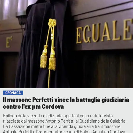
CRONACA
Il massone Perfetti vince la battaglia giudiziaria
contro l'ex pm Cordova
Epilogo della vicenda giudiziaria apertasi dopo un’intervista
rilasciata dal massone Antonio Perfetti al Quotidiano della Calabria.
La Cassazione mette fine alla vicenda giudiziaria tra il massone
Antonio Perfetti e l’ex procuratore capo di Palmi, Agostino Cordova,