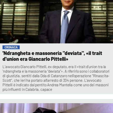
CRONACA
'Ndrangheta e massoneria "deviata", «il trait
d'union era Giancarlo Pittelli»
L’avvocato Giancarlo Pittelli, ex deputato, era il «trait d’union tra la
‘ndrangheta e la massoneria “deviata”». A riferirlo sono i collaboratori
di giustizia, sentiti dalla Dda di Catanzaro nell’operazione “Rinascita-
Scott”, che ieri ha portato all’arresto di 334 persone. L’avvocato
Pittelli è indicato dal pentito Andrea Mantella come uno dei massoni
più influenti in Calabria, capace