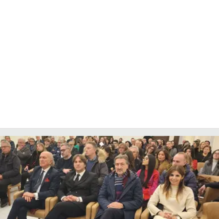
COSENZACHANNEL.IT
ILVIBONESE.IT
CATANZAROCHANNEL.IT
LACAPITALENEWS.IT
App
ANDROID
APPLE