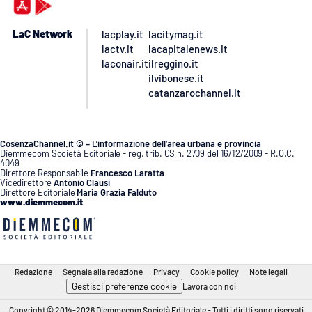
LaC Network
lacplay.it
lacitymag.it
lactv.it
lacapitalenews.it
laconair.it
ilreggino.it
ilvibonese.it
catanzarochannel.it
CosenzaChannel.it © – L’informazione dell’area urbana e provincia
Diemmecom Società Editoriale - reg. trib. CS n. 2709 del 16/12/2009 - R.O.C.
4049
Direttore Responsabile
Francesco Laratta
Vicedirettore
Antonio Clausi
Direttore Editoriale
Maria Grazia Falduto
www.diemmecom.it
Redazione
Segnala alla redazione
Privacy
Cookie policy
Note legali
Gestisci preferenze cookie
Lavora con noi
Copyright © 2014-2026 Diemmecom Società Editoriale - Tutti i diritti sono riservati