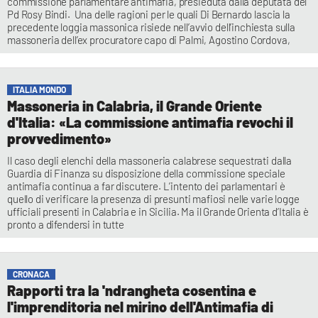
commissione parlamentare antimafia, presieduta dalla deputata del
Pd Rosy Bindi. Una delle ragioni per le quali Di Bernardo lascia la
precedente loggia massonica risiede nell’avvio dell’inchiesta sulla
massoneria dell’ex procuratore capo di Palmi, Agostino Cordova,
ITALIA MONDO
Massoneria in Calabria, il Grande Oriente
d'Italia: «La commissione antimafia revochi il
provvedimento»
Il caso degli elenchi della massoneria calabrese sequestrati dalla
Guardia di Finanza su disposizione della commissione speciale
antimafia continua a far discutere. L’intento dei parlamentari è
quello di verificare la presenza di presunti mafiosi nelle varie logge
ufficiali presenti in Calabria e in Sicilia. Ma il Grande Orienta d’Italia è
pronto a difendersi in tutte
CRONACA
Rapporti tra la 'ndrangheta cosentina e
l'imprenditoria nel mirino dell'Antimafia di