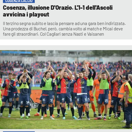
COSENZA CALCIO
Cosenza, illusione D'Orazio. L'1-1 dell'Ascoli
avvicina i playout
Il terzino segna subito e lascia pensare ad una gara ben indirizzata.
Una prodezza di Buchel, però, cambia volto al match e Micai deve
fare gli straordinari. Col Cagliari senza Nasti e Vaisanen