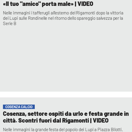
COSENZACHANNEL.IT
«Il tuo "amico" porta male» | VIDEO
ILVIBONESE.IT
Nelle immagini i tafferugli all'esterno del Rigamonti dopo la vittoria
dei Lupi sulle Rondinelle nel ritorno dello spareggio salvezza per la
CATANZAROCHANNEL.IT
Serie B
LACAPITALENEWS.IT
App
ANDROID
APPLE
COSENZA CALCIO
Cosenza, settore ospiti da urlo e festa grande in
città. Scontri fuori dal Rigamonti | VIDEO
Nelle immagini la grande festa del popolo dei Lupi a Piazza Bilotti,