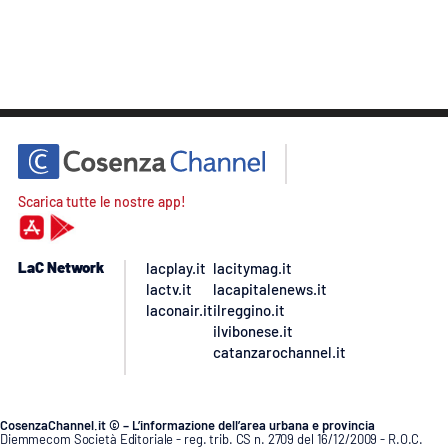
Scarica tutte le nostre app!
LaC Network
lacplay.it
lacitymag.it
lactv.it
lacapitalenews.it
laconair.it
ilreggino.it
ilvibonese.it
catanzarochannel.it
CosenzaChannel.it © – L’informazione dell’area urbana e provincia
Diemmecom Società Editoriale - reg. trib. CS n. 2709 del 16/12/2009 - R.O.C.