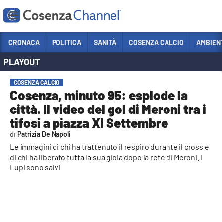
Vai
CRONACA
POLITICA
SANITÀ
COSENZA CALCIO
AMBIEN
PLAYOUT
Sezioni
CRONACA
COSENZA CALCIO
Cosenza, minuto 95: esplode la
POLITICA
città. Il video del gol di Meroni tra i
COSENZA CALCIO
tifosi a piazza XI Settembre
ECONOMIA E LAVORO
Patrizia De Napoli
Le immagini di chi ha trattenuto il respiro durante il cross e
ITALIA MONDO
di chi ha liberato tutta la sua gioia dopo la rete di Meroni. I
Lupi sono salvi
SANITÀ
SPORT
CULTURA