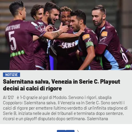
NOTIZIE
Salernitana salva, Venezia in Serie C. Playout
decisi ai calci di rigore
Al 120′ è 1-0 grazie al gol di Modolo. Servono i rigori, sbaglia
Coppolaro: Salernitana salva, il Venezia va in Serie C. Sono serviti i
calci di rigore per emettere l’ultimo verdetto di un’infinita stagione di
Serie B, iniziata nelle aule dei tribunali e terminata dopo sentenze,
ricorsi e un playoff disputato dopo settimana. Salernitana