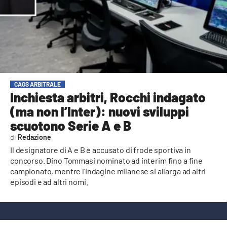
AMBIENTE
Streaming
LAC TV
LAC NETWORK
LAC ONAIR
CAOS ARBITRALE
Inchiesta arbitri, Rocchi indagato
(ma non l’Inter): nuovi sviluppi
LaC
Network
scuotono Serie A e B
LACPLAY.IT
Redazione
Il designatore di A e B è accusato di frode sportiva in
LACTV.IT
concorso. Dino Tommasi nominato ad interim fino a fine
campionato, mentre l’indagine milanese si allarga ad altri
LACONAIR.IT
episodi e ad altri nomi.
LACITYMAG.IT
ILREGGINO.IT