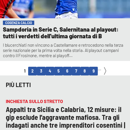
COSENZA CALCIO
Sampdoria in Serie C, Salernitana al playout:
tutti i verdetti dell'ultima giornata di B
I blucerchiati non vincono a Castellamare e retrocedono nella terza
serie nazionale per la prima volta nella storia. Al playout campani
contro il Frosinone, mentre ai playoff...
...
1
2
3
4
5
6
7
8
9
PIÙ LETTI
INCHIESTA SULLO STRETTO
Appalti tra Sicilia e Calabria, 12 misure: il
gip esclude l’aggravante mafiosa. Tra gli
indagati anche tre imprenditori cosentini |