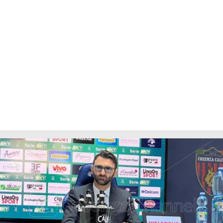
COSENZACHANNEL.IT
ILVIBONESE.IT
CATANZAROCHANNEL.IT
LACAPITALENEWS.IT
App
ANDROID
APPLE