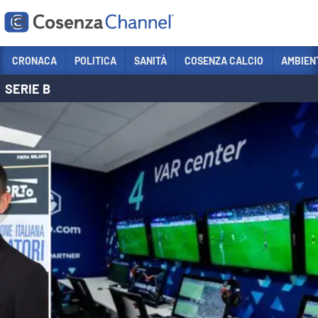
Vai
CRONACA
POLITICA
SANITÀ
COSENZA CALCIO
AMBIEN
SERIE B
Sezioni
CRONACA
POLITICA
COSENZA CALCIO
ECONOMIA E LAVORO
ITALIA MONDO
SANITÀ
SPORT
CULTURA