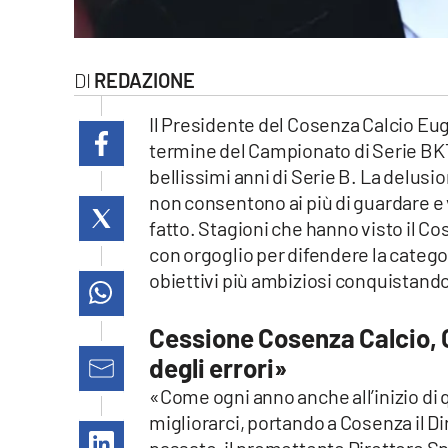
laconair.it
lacitymag.it
REDAZIONE
ilreggino.it
Il Presidente del Cosenza Calcio Eug
termine del Campionato di Serie BKT:
cosenzachannel.it
bellissimi anni di Serie B. La delus
non consentono ai più di guardare e 
ilvibonese.it
fatto. Stagioni che hanno visto il 
con orgoglio per difendere la catego
catanzarochannel.it
obiettivi più ambiziosi conquistando
lacapitalenews.it
Cessione Cosenza Calcio, 
degli errori»
App
«Come ogni anno anche all’inizio di 
Android
migliorarci, portando a Cosenza il 