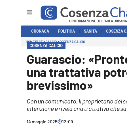
Sezioni
CRONACA
POLITICA
SANITÀ
COSENZA C
Cronaca
HOME PAGE
CALCIO
COSENZA CALCIO
COSENZA CALCIO
Politica
Guarascio: «Pronto
Cosenza Calcio
una trattativa pot
Economia e Lavoro
brevissimo»
Italia Mondo
Con un comunicato, il proprietario del so
Sanità
intenzione e rivela una trattativa che sa
Sport
14 maggio 2025
12:09