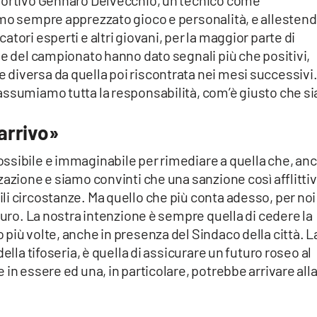
Sportivo Gennaro Delvecchio, un tecnico come
amo sempre apprezzato gioco e personalità, e allesten
tori esperti e altri giovani, per la maggior parte di
se del campionato hanno dato segnali più che positivi,
diversa da quella poi riscontrata nei mesi successivi
assumiamo tutta la responsabilità, com’è giusto che si
’arrivo»
ssibile e immaginabile per rimediare a quella che, an
zazione e siamo convinti che una sanzione così afflitti
i circostanze. Ma quello che più conta adesso, per noi
turo. La nostra intenzione è sempre quella di cedere la
più volte, anche in presenza del Sindaco della città. L
ella tifoseria, è quella di assicurare un futuro roseo al
in essere ed una, in particolare, potrebbe arrivare all