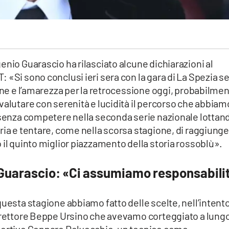
enio Guarascio ha rilasciato alcune dichiarazioni al
 «Si sono conclusi ieri sera con la gara di La Spezia s
ione e l’amarezza per la retrocessione oggi, probabilmen
valutare con serenità e lucidità il percorso che abbiam
Cosenza competere nella seconda serie nazionale lottan
ria e tentare, come nella scorsa stagione, di raggiung
 il quinto miglior piazzamento della storia rossoblù».
Guarascio: «Ci assumiamo responsabili
questa stagione abbiamo fatto delle scelte, nell’intento
Direttore Beppe Ursino che avevamo corteggiato a lungo