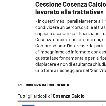
Cessione Cosenza Calcio
lavorato alle trattative»
«In questi mesi, parallelamente all
condividere un percorso utile al tra
capacità economico – finanziarie in g
Cosenza dunque non si ferma qui, s
Comprendiamo l’interesse da parte de
ci impegniamo ad informare con assid
questa fase fondamentale per la ri
dispiacere e non di esultanza chiudi
urlo torni a riecheggiare nel “San Vito
TAG
COSENZA CALCIO ·
SERIE B
Tutti gli articoli di
Cosenza Calcio