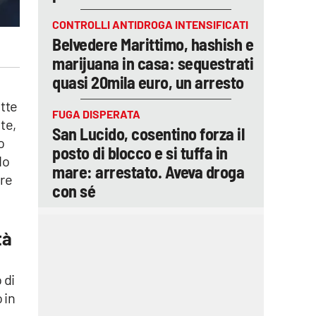
CONTROLLI ANTIDROGA INTENSIFICATI
Belvedere Marittimo, hashish e
marijuana in casa: sequestrati
quasi 20mila euro, un arresto
ette
FUGA DISPERATA
te,
San Lucido, cosentino forza il
o
posto di blocco e si tuffa in
do
mare: arrestato. Aveva droga
ere
con sé
tà
 di
 in