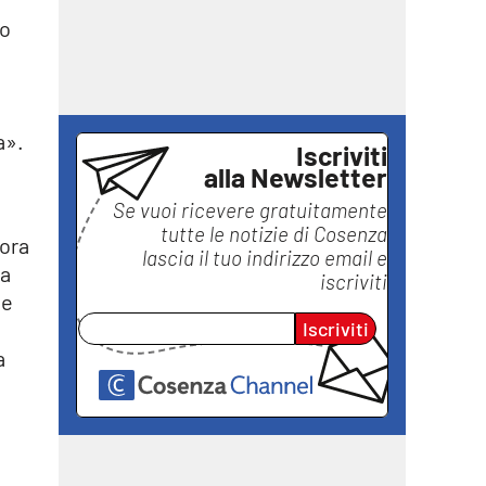
do
.
a».
Iscriviti
alla Newsletter
Se vuoi ricevere gratuitamente
tutte le notizie di
Cosenza
cora
lascia il tuo indirizzo email e
va
iscriviti
 e
Iscriviti
a
a