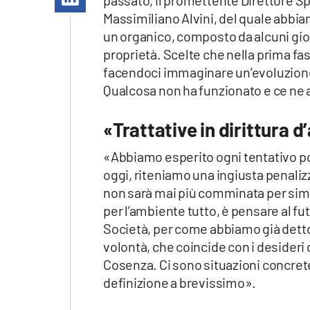
passato, il promettente Direttore 
Apple
Massimiliano Alvini, del quale abbi
un organico, composto da alcuni gioca
proprietà. Scelte che nella prima fa
facendoci immaginare un’evoluzione 
Vai
Qualcosa non ha funzionato e ce ne 
«Trattative in dirittura d
«Abbiamo esperito ogni tentativo po
oggi, riteniamo una ingiusta penaliz
non sarà mai più comminata per simil
per l’ambiente tutto, è pensare al fu
Società, per come abbiamo già detto 
volontà, che coincide con i desideri d
Cosenza. Ci sono situazioni concrete 
definizione a brevissimo».