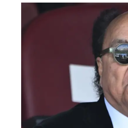
Cultura
Ambiente
Streaming
LaC TV
Lac Network
LaC OnAir
LaC
Network
lacplay.it
lactv.it