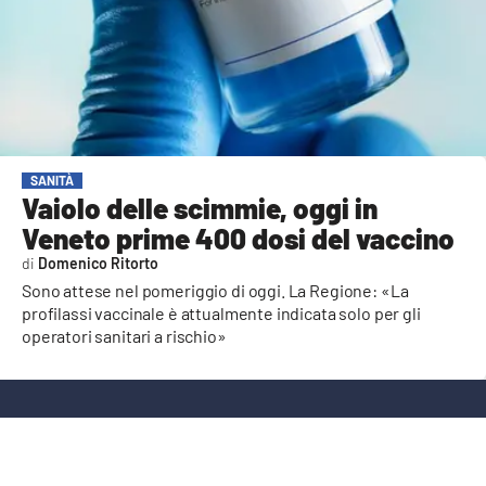
AMBIENTE
Streaming
LAC TV
LAC NETWORK
LAC ONAIR
SANITÀ
Vaiolo delle scimmie, oggi in
Veneto prime 400 dosi del vaccino
LaC
Network
Domenico Ritorto
Sono attese nel pomeriggio di oggi. La Regione: «La
LACPLAY.IT
profilassi vaccinale è attualmente indicata solo per gli
LACTV.IT
operatori sanitari a rischio»
LACONAIR.IT
LACITYMAG.IT
ILREGGINO.IT