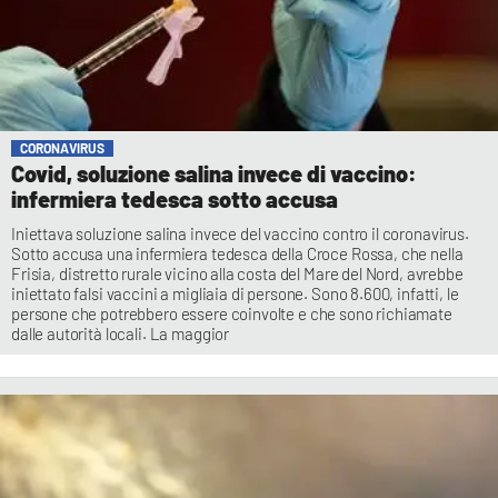
CORONAVIRUS
Covid, soluzione salina invece di vaccino:
infermiera tedesca sotto accusa
Iniettava soluzione salina invece del vaccino contro il coronavirus.
Sotto accusa una infermiera tedesca della Croce Rossa, che nella
Frisia, distretto rurale vicino alla costa del Mare del Nord, avrebbe
iniettato falsi vaccini a migliaia di persone. Sono 8.600, infatti, le
persone che potrebbero essere coinvolte e che sono richiamate
dalle autorità locali. La maggior