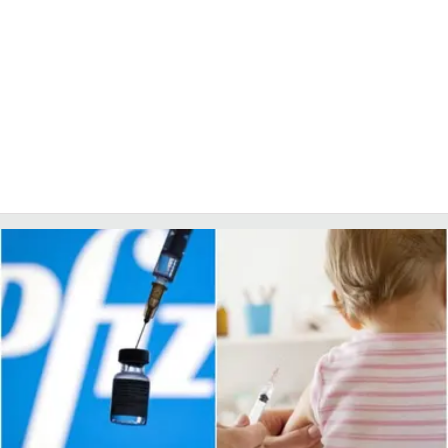
COSENZACHANNEL.IT
ILVIBONESE.IT
CATANZAROCHANNEL.IT
LACAPITALENEWS.IT
App
ANDROID
APPLE