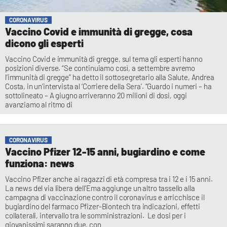
CORONAVIRUS
Vaccino Covid e immunità di gregge, cosa
dicono gli esperti
Vaccino Covid e immunità di gregge, sul tema gli esperti hanno
posizioni diverse. “Se continuiamo così, a settembre avremo
l’immunità di gregge” ha detto il sottosegretario alla Salute, Andrea
Costa, in un’intervista al ‘Corriere della Sera’. “Guardo i numeri – ha
sottolineato – A giugno arriveranno 20 milioni di dosi, oggi
avanziamo al ritmo di
CORONAVIRUS
Vaccino Pfizer 12-15 anni, bugiardino e come
funziona: news
Vaccino Pfizer anche ai ragazzi di età compresa tra i 12 e i 15 anni.
La news del via libera dell’Ema aggiunge un altro tassello alla
campagna di vaccinazione contro il coronavirus e arricchisce il
bugiardino del farmaco Pfizer-Biontech tra indicazioni, effetti
collaterali, intervallo tra le somministrazioni. Le dosi per i
giovanissimi saranno due, con