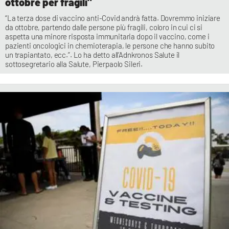
ottobre per fragili"
“La terza dose di vaccino anti-Covid andrà fatta. Dovremmo iniziare
da ottobre, partendo dalle persone più fragili, coloro in cui ci si
aspetta una minore risposta immunitaria dopo il vaccino, come i
pazienti oncologici in chemioterapia, le persone che hanno subito
un trapiantato, ecc.”. Lo ha detto all’Adnkronos Salute il
sottosegretario alla Salute, Pierpaolo Sileri.