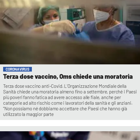
CORONAVIRUS
Terza dose vaccino, Oms chiede una moratoria
Terza dose vaccino anti-Covid. L’Organizzazione Mondiale della
Sanità chiede una moratoria almeno fino a settembre, perché i Paesi
più poveri fanno fatica ad avere accesso alle fiale, anche per
categorie ad alto rischio come i lavoratori della sanità e gli anziani.
“Non possiamo né dobbiamo accettare che Paesi che hanno già
utilizzato la maggior parte