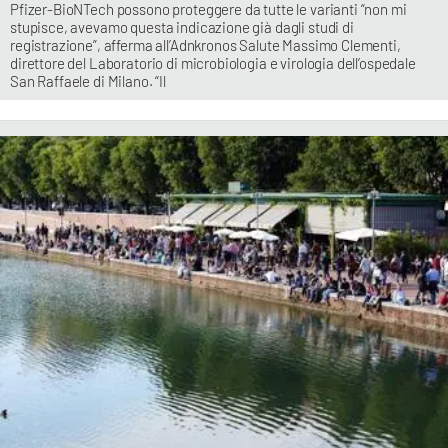
Pfizer-BioNTech possono proteggere da tutte le varianti “non mi
stupisce, avevamo questa indicazione già dagli studi di
registrazione”, afferma all’Adnkronos Salute Massimo Clementi,
direttore del Laboratorio di microbiologia e virologia dell’ospedale
San Raffaele di Milano. “Il