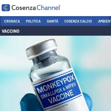
Vai
CRONACA
POLITICA
SANITÀ
COSENZA CALCIO
AMBIEN
VACCINO
Sezioni
CRONACA
POLITICA
COSENZA CALCIO
ECONOMIA E LAVORO
ITALIA MONDO
SANITÀ
SPORT
CULTURA