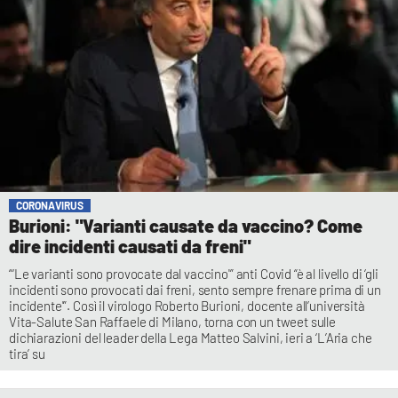
CORONAVIRUS
Burioni: "Varianti causate da vaccino? Come
dire incidenti causati da freni"
“‘Le varianti sono provocate dal vaccino'” anti Covid “è al livello di ‘gli
incidenti sono provocati dai freni, sento sempre frenare prima di un
incidente'”. Così il virologo Roberto Burioni, docente all’università
Vita-Salute San Raffaele di Milano, torna con un tweet sulle
dichiarazioni del leader della Lega Matteo Salvini, ieri a ‘L’Aria che
tira’ su