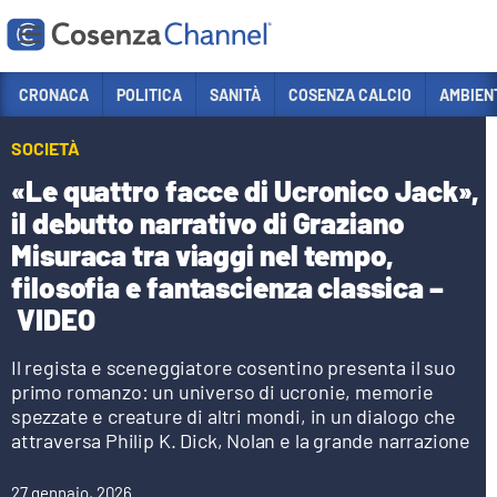
Vai
CRONACA
POLITICA
SANITÀ
COSENZA CALCIO
AMBIEN
Sezioni
SOCIETÀ
CRONACA
«Le quattro facce di Ucronico Jack»,
POLITICA
il debutto narrativo di Graziano
Misuraca tra viaggi nel tempo,
COSENZA CALCIO
filosofia e fantascienza classica –
ECONOMIA E LAVORO
VIDEO
ITALIA MONDO
Il regista e sceneggiatore cosentino presenta il suo
SANITÀ
primo romanzo: un universo di ucronie, memorie
spezzate e creature di altri mondi, in un dialogo che
SPORT
attraversa Philip K. Dick, Nolan e la grande narrazione
CULTURA
27 gennaio, 2026