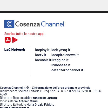
Scarica tutte le nostre app!
LaC Network
lacplay.it
lacitymag.it
lactv.it
lacapitalenews.it
laconair.it
ilreggino.it
ilvibonese.it
catanzarochannel.it
CosenzaChannel.it © – L’informazione dell’area urbana e provincia
Diemmecom Società Editoriale - reg. trib. CS n. 2709 del 16/12/2009 - R.O.C.
4049
Direttore Responsabile
Francesco Laratta
Vicedirettore
Antonio Clausi
Direttore Editoriale
Maria Grazia Falduto
www.diemmecom.it