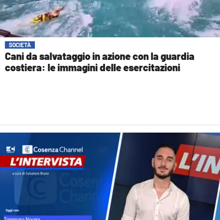
COSENZACHANNEL.IT
ILVIBONESE.IT
CATANZAROCHANNEL.IT
SOCIETÀ
Cani da salvataggio in azione con la guardia
LACAPITALENEWS.IT
costiera: le immagini delle esercitazioni
App
ANDROID
APPLE