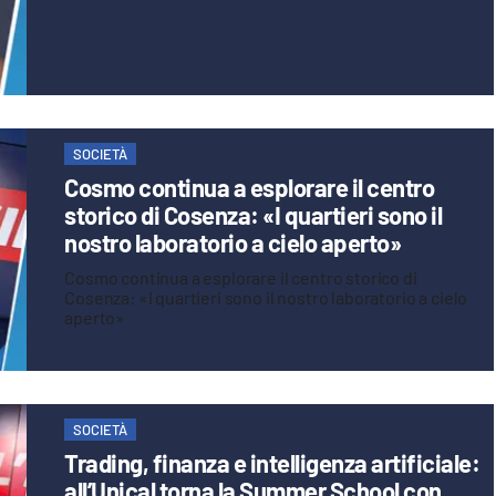
SOCIETÀ
Cosmo continua a esplorare il centro
storico di Cosenza: «I quartieri sono il
nostro laboratorio a cielo aperto»
Cosmo continua a esplorare il centro storico di
Cosenza: «I quartieri sono il nostro laboratorio a cielo
aperto»
SOCIETÀ
Trading, finanza e intelligenza artificiale:
all’Unical torna la Summer School con