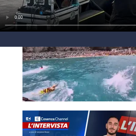
laconair.it
lacitymag.it
ilreggino.it
cosenzachannel.it
ilvibonese.it
catanzarochannel.it
lacapitalenews.it
App
Android