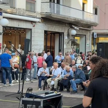
Cultura
Ambiente
Streaming
LaC TV
Lac Network
LaC OnAir
LaC
Network
lacplay.it
lactv.it