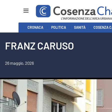
Sezioni
CRONACA
POLITICA
SANITÀ
COSENZA C
Cronaca
FRANZ CARUSO
Politica
Cosenza Calcio
26 maggio, 2026
Economia e Lavoro
Italia Mondo
Sanità
Sport