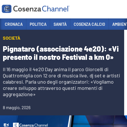
Vai
CRONACA
POLITICA
SANITÀ
COSENZA CALCIO
AMBIEN
Sezioni
SOCIETÀ
CRONACA
Pignataro (associazione 4e20): «Vi
POLITICA
presento il nostro Festival a km 0»
COSENZA CALCIO
Il 16 maggio il 4e20 Day anima il parco Giorcelli di
Quattromiglia con 12 ore di musica live, dj set e artisti
ECONOMIA E LAVORO
calabresi. Parla uno degli organizzatori: «Vogliamo
ITALIA MONDO
creare sviluppo attraverso questi momenti di
aggregazione»
SANITÀ
SPORT
8 maggio, 2026
CULTURA