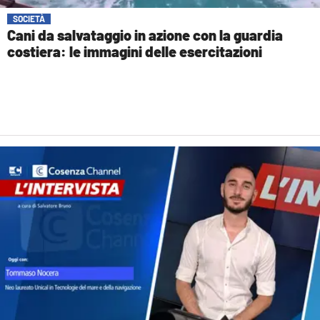
COSENZACHANNEL.IT
SOCIETÀ
ILVIBONESE.IT
Cani da salvataggio in azione con la guardia
costiera: le immagini delle esercitazioni
CATANZAROCHANNEL.IT
LACAPITALENEWS.IT
App
ANDROID
APPLE