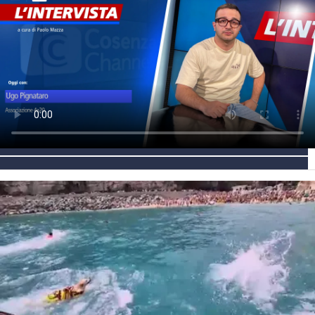
AMBIENTE
Streaming
LAC TV
LAC NETWORK
LAC ONAIR
LaC
Network
LACPLAY.IT
LACTV.IT
LACONAIR.IT
LACITYMAG.IT
ILREGGINO.IT