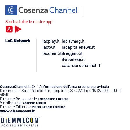
Scarica tutte le nostre app!
LaC Network
lacplay.it
lacitymag.it
lactv.it
lacapitalenews.it
laconair.it
ilreggino.it
ilvibonese.it
catanzarochannel.it
CosenzaChannel.it © – L’informazione dell’area urbana e provincia
Diemmecom Società Editoriale - reg. trib. CS n. 2709 del 16/12/2009 - R.O.C.
4049
Direttore Responsabile
Francesco Laratta
Vicedirettore
Antonio Clausi
Direttore Editoriale
Maria Grazia Falduto
www.diemmecom.it