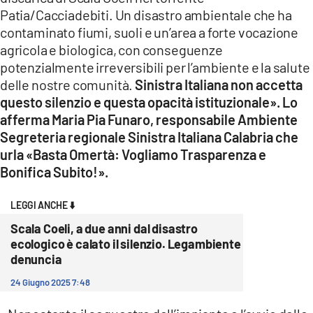
COSENZACHANNEL.IT
Patia/Cacciadebiti. Un disastro ambientale che ha
ILVIBONESE.IT
contaminato fiumi, suoli e un’area a forte vocazione
agricola e biologica, con conseguenze
CATANZAROCHANNEL.IT
potenzialmente irreversibili per l’ambiente e la salute
LACAPITALENEWS.IT
delle nostre comunità.
Sinistra Italiana non accetta
questo silenzio e questa opacità istituzionale». Lo
afferma Maria Pia Funaro, responsabile Ambiente
App
Segreteria regionale Sinistra Italiana Calabria che
ANDROID
urla «Basta Omertà: Vogliamo Trasparenza e
APPLE
Bonifica Subito!».
LEGGI ANCHE ⬇️
Scala Coeli, a due anni dal disastro
ecologico è calato il silenzio. Legambiente
denuncia
24 Giugno 2025 7:48