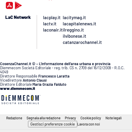
LaC Network
lacplay.it
lacitymag.it
lactv.it
lacapitalenews.it
laconair.it
ilreggino.it
ilvibonese.it
catanzarochannel.it
CosenzaChannel.it © – L’informazione dell’area urbana e provincia
Diemmecom Società Editoriale - reg. trib. CS n. 2709 del 16/12/2009 - R.O.C.
4049
Direttore Responsabile
Francesco Laratta
Vicedirettore
Antonio Clausi
Direttore Editoriale
Maria Grazia Falduto
www.diemmecom.it
Redazione
Segnala alla redazione
Privacy
Cookie policy
Note legali
Gestisci preferenze cookie
Lavora con noi