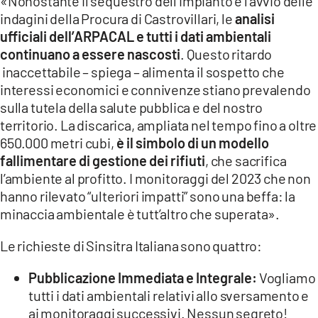
«Nonostante il sequestro dell’impianto e l’avvio delle
indagini della Procura di Castrovillari, le
analisi
ufficiali dell’ARPACAL e tutti i dati ambientali
continuano a essere nascosti
. Questo ritardo
inaccettabile – spiega – alimenta il sospetto che
interessi economici e connivenze stiano prevalendo
sulla tutela della salute pubblica e del nostro
territorio. La discarica, ampliata nel tempo fino a oltre
650.000 metri cubi,
è il simbolo di un modello
fallimentare di gestione dei rifiuti
, che sacrifica
l’ambiente al profitto. I monitoraggi del 2023 che non
hanno rilevato “ulteriori impatti” sono una beffa: la
minaccia ambientale è tutt’altro che superata».
Le richieste di Sinsitra Italiana sono quattro:
Pubblicazione Immediata e Integrale:
Vogliamo
tutti i dati ambientali relativi allo sversamento e
ai monitoraggi successivi. Nessun segreto!