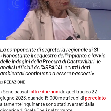
AMBIENTE
Streaming
LAC TV
LAC NETWORK
LAC ONAIR
La componente di segreteria regionale di SI:
«Nonostante il sequestro dell'impianto e l'avvio
LaC
Network
delle indagini della Procura di Castrovillari, le
analisi ufficiali dell'ARPACAL e tutti i dati
LACPLAY.IT
ambientali continuano a essere nascosti»
LACTV.IT
REDAZIONE
LACONAIR.IT
«Sono passati
oltre due anni
da quel tragico 22
LACITYMAG.IT
giugno 2023, quando 15.000 metri cubi di
percolato
ILREGGINO.IT
altamente inquinante sono stati sversati dalla
discarica di Scala Coeli nel torrente