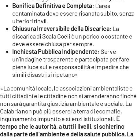
Bonifica Definitiva e Completa:
L’area
contaminata deve essere risanata subito, senza
ulteriori rinvii.
Chiusura Irreversibile della Discarica:
La
discarica di Scala Coeli è un pericolo costante e
deve essere chiusa per sempre.
Inchiesta Pubblica Indipendente:
Serve
un’indagine trasparente e partecipata per fare
piena luce sulle responsabilità e impedire che
simili disastri si ripetano»
«La comunità locale, le associazioni ambientaliste e
tutti cittadini e le cittadine non si arrenderanno finché
non sarà garantita giustizia ambientale e sociale. La
Calabria non può più essere la terra di ecomafie,
inquinamento impunito e silenzi istituzionali.
È
tempo che le autorità, a tutti i livelli, si schierino
dalla parte dell’ambiente e della salute pubblica. La