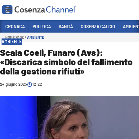
Vai
CRONACA
POLITICA
SANITÀ
COSENZA CALCIO
AMBIEN
HOME PAGE
AMBIENTE
Sezioni
AMBIENTE
CRONACA
Scala Coeli, Funaro (Avs):
«Discarica simbolo del fallimento
POLITICA
della gestione rifiuti»
COSENZA CALCIO
ECONOMIA E LAVORO
24 giugno 2025
12:22
ITALIA MONDO
SANITÀ
SPORT
CULTURA