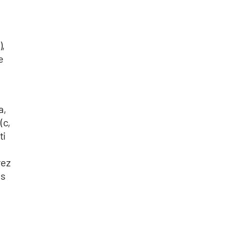
),
e
a,
(c,
ti
rez
us