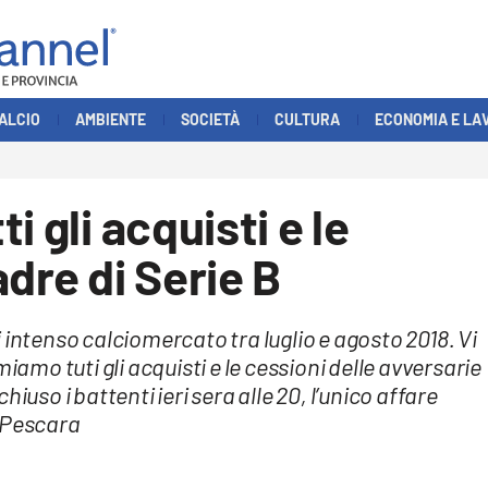
ALCIO
AMBIENTE
SOCIETÀ
CULTURA
ECONOMIA E LA
i gli acquisti e le
dre di Serie B
 intenso calciomercato tra luglio e agosto 2018. Vi
iamo tuti gli acquisti e le cessioni delle avversarie
iuso i battenti ieri sera alle 20, l’unico affare
l Pescara