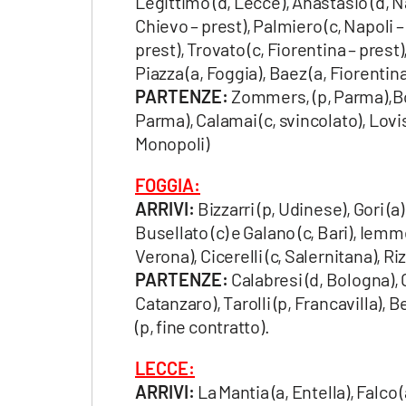
Legittimo (d, Lecce), Anastasio (d, Nap
Chievo – prest), Palmiero (c, Napoli –
prest), Trovato (c, Fiorentina – prest)
Piazza (a, Foggia), Baez (a, Fiorentina
PARTENZE:
Zommers, (p, Parma),Bon
Parma), Calamai (c, svincolato), Lovis
Monopoli)
FOGGIA:
ARRIVI:
Bizzarri (p, Udinese), Gori (a)
Busellato (c) e Galano (c, Bari), Iemme
Verona), Cicerelli (c, Salernitana), Ri
PARTENZE:
Calabresi (d, Bologna), 
Catanzaro), Tarolli (p, Francavilla), 
(p, fine contratto).
LECCE:
ARRIVI:
La Mantia (a, Entella), Falco (