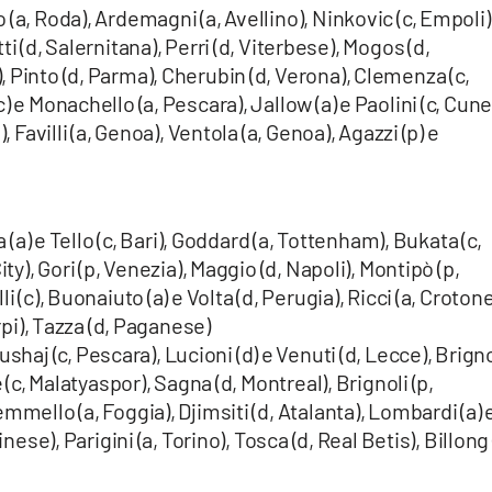
(a, Roda), Ardemagni (a, Avellino), Ninkovic (c, Empoli)
tti (d, Salernitana), Perri (d, Viterbese), Mogos (d,
 Pinto (d, Parma), Cherubin (d, Verona), Clemenza (c,
 e Monachello (a, Pescara), Jallow (a) e Paolini (c, Cune
, Favilli (a, Genoa), Ventola (a, Genoa), Agazzi (p) e
 (a) e Tello (c, Bari), Goddard (a, Tottenham), Bukata (c,
ty), Gori (p, Venezia), Maggio (d, Napoli), Montipò (p,
 (c), Buonaiuto (a) e Volta (d, Perugia), Ricci (a, Crotone
arpi), Tazza (d, Paganese)
haj (c, Pescara), Lucioni (d) e Venuti (d, Lecce), Brign
 (c, Malatyaspor), Sagna (d, Montreal), Brignoli (p,
mmello (a, Foggia), Djimsiti (d, Atalanta), Lombardi (a) 
nese), Parigini (a, Torino), Tosca (d, Real Betis), Billong 