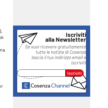
),
Iscriviti
ok
alla Newsletter
Se vuoi ricevere gratuitamente
mma
tutte le notizie di
Cosenza
lascia il tuo indirizzo email e
iscriviti
,
Iscriviti
er