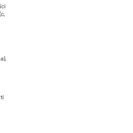
ici
(c,
a),
ti