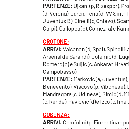
PARTENZE:
Ujkani (p, Rizespor), Pro
(d, Verona), Garcia Tena (d, VV Sint- T
Juventus B), Cinelli (c, Chievo), Scam
Carpi), Galloppa (c), Gomez (a) e Kama
CROTONE:
ARRIVI:
Vaisanen (d, Spal), Spinelli (a
Arsenal de Sarandi), Golemic (d, Lugan
Romero (c) e Suljic (c, Ankaran Hrvat
Campobasso).
PARTENZE:
Markovic (a, Juventus), 
Benevento), Viscovo (p, Vibonese), Di
Mandragora (c, Udinese), Simic (d, Mil
(c, Rende), Pavlovic (d) e Izco (c, fine
COSENZA:
ARRIVI:
Cerofolini (p, Fiorentina – pre