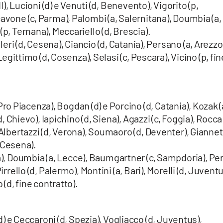
II), Lucioni (d) e Venuti (d, Benevento), Vigorito (p,
cavone (c, Parma), Palombi (a, Salernitana), Doumbia (a,
(p, Ternana), Meccariello (d, Brescia).
leri (d, Cesena), Ciancio (d, Catania), Persano (a, Arezzo
 Legittimo (d, Cosenza), Selasi (c, Pescara), Vicino (p, fin
, Pro Piacenza), Bogdan (d) e Porcino (d, Catania), Kozak (
d, Chievo), Iapichino (d, Siena), Agazzi (c, Foggia), Rocca 
 Albertazzi (d, Verona), Soumaoro (d, Deventer), Giannet
, Cesena).
), Doumbia (a, Lecce), Baumgartner (c, Sampdoria), Pe
irrello (d, Palermo), Montini (a, Bari), Morelli (d, Juvent
 (d, fine contratto).
(d) e Ceccaroni (d, Spezia), Vogliacco (d, Juventus),