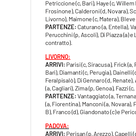
Petriccione (c, Bari), Haye (c, Willem 
Frosinone), Calderoni (d, Novara), S
Livorno), Maimone (c, Matera), Bleve 
PARTENZE:
Caturano (a, Entella), Va
Perucchini (p, Ascoli), Di Piazza (a) e
contratto).
LIVORNO:
ARRIVI:
Parisi (c, Siracusa), Frick (a
Bari), Diamanti (c, Perugia), Dainelli (
Feralpisalò), Di Gennaro (d, Renate),
(a, Cagliari), Zima (p, Genoa), Fazzi (c
PARTENZE:
Vantaggiato (a, Ternana
(a, Fiorentina), Manconi (a, Novara), P
B), Franco (d), Giandonato (c) e Perico
PADOVA:
ARRIVI:
Perisan (p, Arezzo), Capelli 