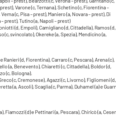
oli – prest), Bearzotti (c, Verona – prest), Garritano (c,
 prest), Varone (c, Ternana), Schetino (c, Fiorentina –
, Verna (c, Pisa – prest), Maniero (a, Novara – prest), Di
 – prest), Tutino (a, Napoli – prest)
iotti (d, Empoli), Camigliano (d, Cittadella), Ramos (d,
o (c, svincolato), Okereke (a, Spezia), Mendicino (a,
 e Ranieri (d, Fiorentina), Carraro (c, Pescara), Arena (c),
llo (a, Benevento), Chiaretti (c, Cittadella), Boldor (d,
zzo (c, Bologna).
Greco (c, Cremonese), Agazzi (c, Livorno), Figliomeni (d,
Beretta (a, Ascoli), Scaglia (c, Parma), Duhamel (a) e Guar
a), Fiamozzi (d) e Pettinari (a, Pescara), Chiricò (a, Cese