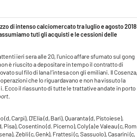
zo di intenso calciomercato tra luglio e agosto 2018.
iassumiamo tuti gli acquisti e le cessioni delle
ttenti ieri sera alle 20, l’unico affare sfumato sul gong
n è riuscito a depositare in tempo il contratto di
to sul filo di lana l’intesa con gli emiliani. Il Cosenza
 operazioni che lo riguardavano e non ha vissuto la
 Ecco il riassunto di tutte le trattative andate in porto 
port
.
(d, Carpi), D’Elia (d, Bari), Quaranta (d, Pistoiese),
, Pisa), Cosentino (d. Picerno), Coly (a) e Valeau (c, Rom
na), Zebli (c, Genk), Frattesi (c, Sassuolo), Casarini (c,