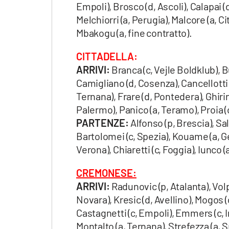
Empoli), Brosco (d, Ascoli), Calapai (d
Melchiorri (a, Perugia), Malcore (a, Ci
Mbakogu (a, fine contratto).
CITTADELLA:
ARRIVI:
Branca (c, Vejle Boldklub), B
Camigliano (d, Cosenza), Cancellotti (d
Ternana), Frare (d, Pontedera), Ghirin
Palermo), Panico (a, Teramo), Proia 
PARTENZE:
Alfonso (p, Brescia), Sal
Bartolomei (c, Spezia), Kouame (a, Geno
Verona), Chiaretti (c, Foggia), Iunco (a
CREMONESE:
ARRIVI:
Radunovic (p, Atalanta), Volp
Novara), Kresic (d, Avellino), Mogos (d
Castagnetti (c, Empoli), Emmers (c, Int
Montalto (a, Ternana), Strefezza (a, S