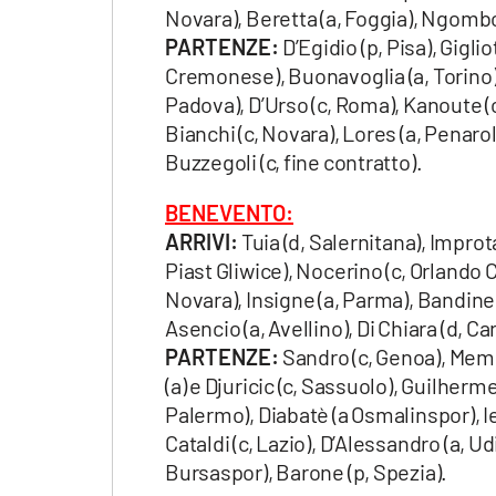
Novara), Beretta (a, Foggia), Ngombo 
laconair.it
PARTENZE:
D’Egidio (p, Pisa), Giglio
Cremonese), Buonavoglia (a, Torino),
lacitymag.it
Padova), D’Urso (c, Roma), Kanoute (c)
Bianchi (c, Novara), Lores (a, Penarol)
ilreggino.it
Buzzegoli (c, fine contratto).
cosenzachannel.it
BENEVENTO:
ARRIVI:
Tuia (d, Salernitana), Improta
ilvibonese.it
Piast Gliwice), Nocerino (c, Orlando Ci
catanzarochannel.it
Novara), Insigne (a, Parma), Bandinelli
Asencio (a, Avellino), Di Chiara (d, C
lacapitalenews.it
PARTENZE:
Sandro (c, Genoa), Memus
(a) e Djuricic (c, Sassuolo), Guilherme
Palermo), Diabatè (a Osmalinspor), Ie
App
Cataldi (c, Lazio), D’Alessandro (a, Udi
Android
Bursaspor), Barone (p, Spezia).