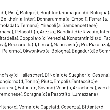
lo (d, Pisa), Mateju (d, Brighton), Romagnoli (d, Bologna),
, Belkheir (a, Inter), Donnarumma (a, Empoli), Ferrari (a,
remolada (c, Ternana), Miracoli (a, Sambendettese).
nana), Pelagotti (p, Arezzo), Bandini (d) e Rivas (a, Inter
ittadella), Coppolaro (d, Venezia), Konstantinidis (d, Pa
na), Meccariello (d, Lecce), Mangraviti (c, Pro Piacenza),
 (a, Palermo), Okwonkwo (a, Bologna), Bagadur (d) e So
nofsky (d, Hallescher), Di Noia (c) e Suagher (d, Cesena)
uongiorno (d, Torino), Piu (c, Empoli), Fantacci (c) e
mmaurese), Fofana (c, Savona), Vano (a, Arzachena), Van d
 Cremonese), Soragna (d) e Pasotti (p, Lumezzane),
ritano (c), Verna (c) e Capela (d, Cosenza), Bittante (d,