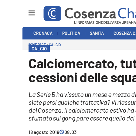
Sezioni
CRONACA
POLITICA
SANITÀ
COSENZA C
Cronaca
HOME PAGE
CALCIO
CALCIO
Politica
Calciomercato, tutt
Cosenza Calcio
cessioni delle squa
Economia e Lavoro
La Serie B ha vissuto un mese e mezzo di
Italia Mondo
siete persi qualche trattativa? Vi riassum
del Cosenza. Il calciomercato estivo ha ch
Sanità
sfumato sul gong pare essere quello de
Sport
18 agosto 2018
08:03