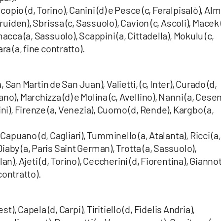
copio (d, Torino), Canini (d) e Pesce (c, Feralpisalò), Alm
ruiden), Sbrissa (c, Sassuolo), Cavion (c, Ascoli), Macek 
acca (a, Sassuolo), Scappini (a, Cittadella), Mokulu (c,
ra (a, fine contratto).
, San Martin de San Juan), Valietti, (c, Inter), Curado (d,
o), Marchizza (d) e Molina (c, Avellino), Nanni (a, Cesen
ini), Firenze (a, Venezia), Cuomo (d, Rende), Kargbo (a,
Capuano (d, Cagliari), Tumminello (a, Atalanta), Ricci (a,
aby (a, Paris Saint German), Trotta (a, Sassuolo),
an), Ajeti (d, Torino), Ceccherini (d, Fiorentina), Giannot
 contratto).
st), Capela (d, Carpi), Tiritiello (d, Fidelis Andria),