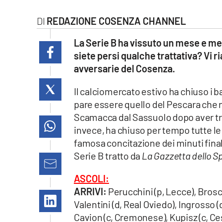
Cultura
REDAZIONE COSENZA CHANNEL
Ambiente
La Serie B ha vissuto un mese e mez
siete persi qualche trattativa? Vi r
Streaming
avversarie del Cosenza.
LaC TV
Il calciomercato estivo ha chiuso i ba
pare essere quello del Pescara che no
Lac Network
Scamacca dal Sassuolo dopo aver trova
invece, ha chiuso per tempo tutte le
LaC OnAir
famosa concitazione dei minuti finali.
Serie B tratto da
La Gazzetta dello S
LaC
Network
ASCOLI:
lacplay.it
ARRIVI:
Perucchini (p, Lecce), Brosco 
Valentini (d, Real Oviedo), Ingrosso (d
lactv.it
Cavion (c, Cremonese), Kupisz (c, Cese