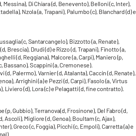
, Messina), Di Chiara (d, Benevento), Belloni (c, Inter),
ttadella), Nzola (a, Trapani), Palumbo (c), Blanchard (d) e
ussaglia (c, Santarcangelo), Bizzotto (a, Renate),
, Brescia), Drudi (d) e Rizzo (d, Trapani), Finotto (a,
ghelli (d, Reggiana), Malcore (a, Carpi), Maniero (p,
(c, Bassano), Scappini (a, Cremonese).
vi (d, Palermo), Varnier (d, Atalanta), Caccin (d, Renate),
a), Arrighini (a) e Pezzi (d, Carpi), Fasolo (a, Virtus
), Liviero (d), Lora (c) e Pelagatti (d, fine contratto).
e (p, Gubbio), Terranova(d, Frosinone), Del Fabro (d,
, Ascoli), Migliore (d, Genoa), Boultam (c, Ajax),
er), Greco (c, Foggia), Picchi (c, Empoli), Carretta (a) e
pal).