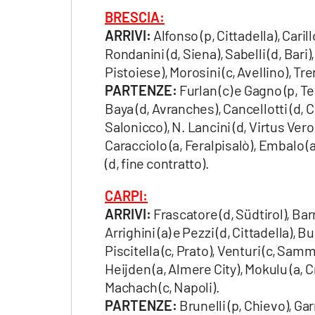
Apple
BRESCIA:
ARRIVI:
Alfonso (p, Cittadella), Caril
Rondanini (d, Siena), Sabelli (d, Bari)
Pistoiese), Morosini (c, Avellino), T
Vai
PARTENZE:
Furlan (c) e Gagno (p, Ter
Baya (d, Avranches), Cancellotti (d, C
Salonicco), N. Lancini (d, Virtus Vero
Caracciolo (a, Feralpisalò), Embalo
(d, fine contratto).
CARPI:
ARRIVI:
Frascatore (d, Südtirol), Bar
Arrighini (a) e Pezzi (d, Cittadella), B
Piscitella (c, Prato), Venturi (c, Sa
Heijden (a, Almere City), Mokulu (a,
Machach (c, Napoli).
PARTENZE:
Brunelli (p, Chievo), Gar