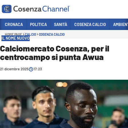
Vai
CRONACA
POLITICA
SANITÀ
COSENZA CALCIO
AMBIEN
HOME PAGE
CALCIO
COSENZA CALCIO
Sezioni
IL NOME NUOVO
CRONACA
Calciomercato Cosenza, per il
centrocampo si punta Awua
POLITICA
COSENZA CALCIO
21 dicembre 2025
17:23
ECONOMIA E LAVORO
ITALIA MONDO
SANITÀ
SPORT
CULTURA