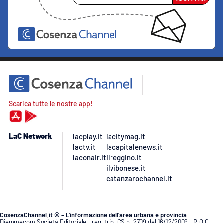
Scarica tutte le nostre app!
LaC Network
lacplay.it
lacitymag.it
lactv.it
lacapitalenews.it
laconair.it
ilreggino.it
ilvibonese.it
catanzarochannel.it
CosenzaChannel.it © – L’informazione dell’area urbana e provincia
Diemmecom Società Editoriale - reg. trib. CS n. 2709 del 16/12/2009 - R.O.C.