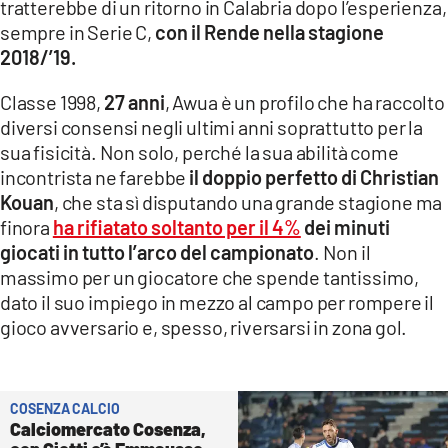
tratterebbe di un ritorno in Calabria dopo l’esperienza,
COSENZACHANNEL.IT
sempre in Serie C,
con il Rende nella stagione
ILVIBONESE.IT
2018/’19.
CATANZAROCHANNEL.IT
Classe 1998,
27 anni
, Awua è un profilo che ha raccolto
LACAPITALENEWS.IT
diversi consensi negli ultimi anni soprattutto per la
sua fisicità. Non solo, perché la sua abilità come
App
incontrista ne farebbe
il doppio perfetto di Christian
Kouan
, che sta sì disputando una grande stagione ma
ANDROID
finora
ha rifiatato soltanto per il 4%
dei minuti
APPLE
giocati in tutto l’arco del campionato
. Non il
massimo per un giocatore che spende tantissimo,
dato il suo impiego in mezzo al campo per rompere il
gioco avversario e, spesso, riversarsi in zona gol.
COSENZA CALCIO
Calciomercato Cosenza,