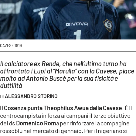
AMBIENTE
Streaming
LAC TV
LAC NETWORK
CAVESE 1919
LAC ONAIR
Il calciatore ex Rende, che nell’ultimo turno ha
LaC
affrontato i Lupi al “Marulla” con la Cavese, piace
Network
molto ad Antonio Buscè per la sua fisicità e
LACPLAY.IT
duttilità
LACTV.IT
ALESSANDRO STORINO
LACONAIR.IT
Il Cosenza punta Theophilus Awua dalla Cavese
. È il
centrocampista in forza ai campani il terzo obiettivo
LACITYMAG.IT
del ds
Domenico Rom
a per rinforzare la compagine
ILREGGINO.IT
rossoblù nel mercato di gennaio. Per il nigeriano si