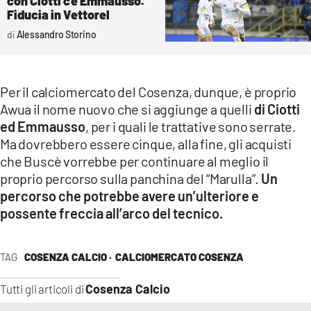
con Ciotti c’è Emmausso.
Fiducia in Vettorel
Alessandro Storino
Per il calciomercato del Cosenza, dunque, è proprio
Awua il nome nuovo che si aggiunge a quelli
di Ciotti
ed Emmausso
, per i quali le trattative sono serrate.
Ma dovrebbero essere cinque, alla fine, gli acquisti
che Buscè vorrebbe per continuare al meglio il
proprio percorso sulla panchina del “Marulla”.
Un
percorso che potrebbe avere un’ulteriore e
possente freccia all’arco del tecnico.
TAG
COSENZA CALCIO ·
CALCIOMERCATO COSENZA
Cosenza Calcio
Tutti gli articoli di