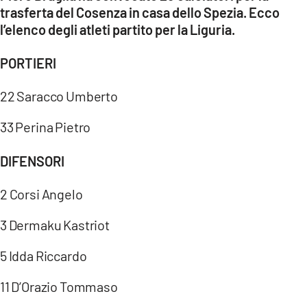
COSENZACHANNEL.IT
trasferta del Cosenza in casa dello Spezia. Ecco
l’elenco degli atleti partito per la Liguria.
ILVIBONESE.IT
CATANZAROCHANNEL.IT
PORTIERI
LACAPITALENEWS.IT
22 Saracco Umberto
App
33 Perina Pietro
ANDROID
DIFENSORI
APPLE
2 Corsi Angelo
3 Dermaku Kastriot
5 Idda Riccardo
11 D’Orazio Tommaso