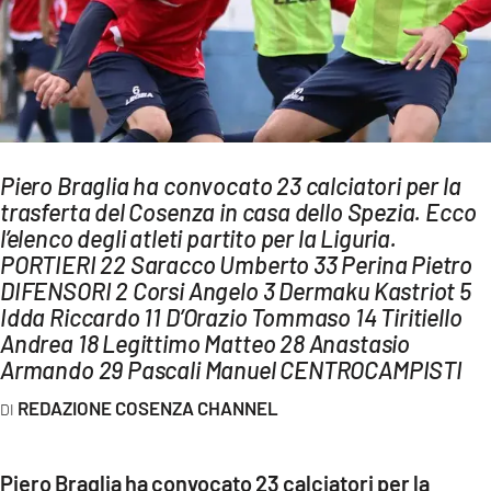
AMBIENTE
Streaming
LAC TV
LAC NETWORK
LAC ONAIR
Piero Braglia ha convocato 23 calciatori per la
trasferta del Cosenza in casa dello Spezia. Ecco
l’elenco degli atleti partito per la Liguria.
LaC
PORTIERI 22 Saracco Umberto 33 Perina Pietro
Network
DIFENSORI 2 Corsi Angelo 3 Dermaku Kastriot 5
LACPLAY.IT
Idda Riccardo 11 D’Orazio Tommaso 14 Tiritiello
LACTV.IT
Andrea 18 Legittimo Matteo 28 Anastasio
Armando 29 Pascali Manuel CENTROCAMPISTI
LACONAIR.IT
REDAZIONE COSENZA CHANNEL
LACITYMAG.IT
ILREGGINO.IT
Piero Braglia ha convocato 23 calciatori per la