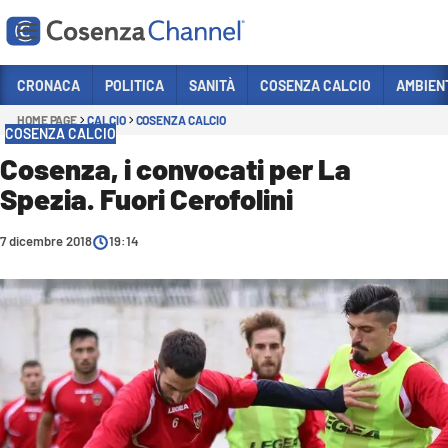
Vai
CRONACA
POLITICA
SANITÀ
COSENZA CALCIO
AMBIEN
HOME PAGE
CALCIO
COSENZA CALCIO
Sezioni
COSENZA CALCIO
CRONACA
Cosenza, i convocati per La
Spezia. Fuori Cerofolini
POLITICA
COSENZA CALCIO
7 dicembre 2018
19:14
ECONOMIA E LAVORO
ITALIA MONDO
SANITÀ
SPORT
CULTURA