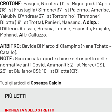
CROTONE
: Pasqua, Nicotera (1′ st Mignogna), D’Aprile
(18′ st Frustaglia), Simone (37′ st Palermo), Amerise,
Yakubiv, D’Andrea (37′ st Torromino), Timmoneri,
Bilotta (18′ st Trotta), Ranieri, Maesano.
A disp.:
D’Alterio, Alessio, Brescia, Lerose, Esposito, Fragale,
Mohand.
All.:
Galluzzo.
ARBITRO
: Davide Di Marco di Ciampino (Nana Tchato –
Catallo).
NOTE:
Gara giocata a porte chiuse nel rispetto delle
normative anti-Covid. Ammoniti: 2′ st Mereu (CS),
29′ st Giuliano (CS); 10′ st Bilotta (CR).
Cosenza Calcio
Tutti gli articoli di
PIÙ LETTI
INCHIESTA SULLO STRETTO