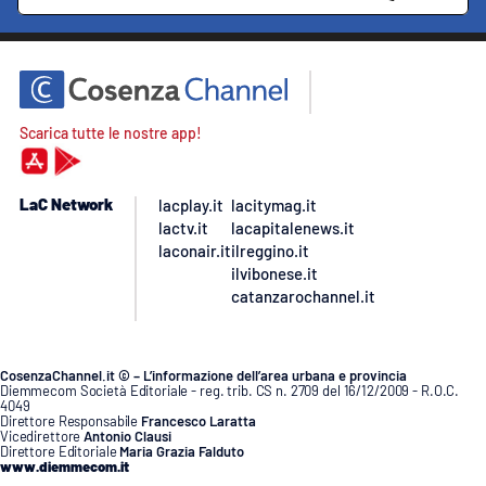
Scarica tutte le nostre app!
LaC Network
lacplay.it
lacitymag.it
lactv.it
lacapitalenews.it
laconair.it
ilreggino.it
ilvibonese.it
catanzarochannel.it
CosenzaChannel.it © – L’informazione dell’area urbana e provincia
Diemmecom Società Editoriale - reg. trib. CS n. 2709 del 16/12/2009 - R.O.C.
4049
Direttore Responsabile
Francesco Laratta
Vicedirettore
Antonio Clausi
Direttore Editoriale
Maria Grazia Falduto
www.diemmecom.it