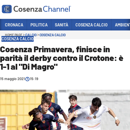
Vai
CRONACA
POLITICA
SANITÀ
COSENZA CALCIO
AMBIEN
HOME PAGE
CALCIO
COSENZA CALCIO
Sezioni
COSENZA CALCIO
CRONACA
Cosenza Primavera, finisce in
parità il derby contro il Crotone: è
POLITICA
1-1 al "Di Magro"
COSENZA CALCIO
ECONOMIA E LAVORO
15 maggio 2021
15:19
ITALIA MONDO
SANITÀ
SPORT
CULTURA