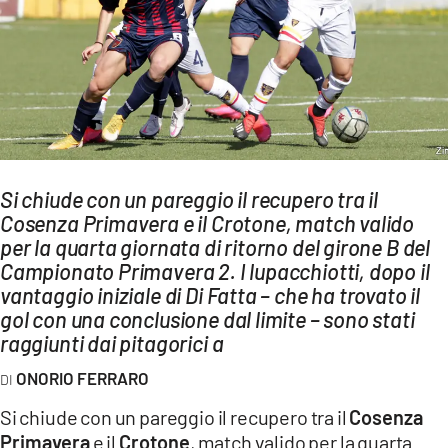
AMBIENTE
Streaming
LAC TV
LAC NETWORK
LAC ONAIR
Si chiude con un pareggio il recupero tra il
Cosenza Primavera e il Crotone, match valido
LaC
Network
per la quarta giornata di ritorno del girone B del
Campionato Primavera 2. I lupacchiotti, dopo il
LACPLAY.IT
vantaggio iniziale di Di Fatta – che ha trovato il
LACTV.IT
gol con una conclusione dal limite – sono stati
raggiunti dai pitagorici a
LACONAIR.IT
ONORIO FERRARO
LACITYMAG.IT
Si chiude con un pareggio il recupero tra il
Cosenza
ILREGGINO.IT
Primavera
e il
Crotone
, match valido per la quarta