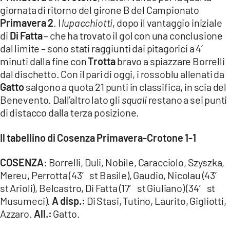
COSENZACHANNEL.IT
giornata di ritorno del girone B del Campionato
Primavera 2
. I
lupacchiotti
, dopo il vantaggio iniziale
ILVIBONESE.IT
di
Di Fatta
– che ha trovato il gol con una conclusione
CATANZAROCHANNEL.IT
dal limite – sono stati raggiunti dai pitagorici a 4′
LACAPITALENEWS.IT
minuti dalla fine con
Trotta
bravo a spiazzare Borrelli
dal dischetto. Con il pari di oggi, i rossoblu allenati da
Gatto
salgono a quota 21 punti in classifica, in scia del
App
Benevento. Dall’altro lato gli
squali
restano a sei punti
ANDROID
di distacco dalla terza posizione.
APPLE
Il tabellino di Cosenza Primavera-Crotone 1-1
COSENZA
: Borrelli, Duli, Nobile, Caracciolo, Szyszka,
Mereu, Perrotta (43′ st Basile), Gaudio, Nicolau (43′
st Arioli), Belcastro, Di Fatta (17′ st Giuliano) (34′ st
Musumeci).
A disp.:
Di Stasi, Tutino, Laurito, Gigliotti,
Azzaro.
All.:
Gatto.