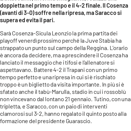
COSENZACHANNEL.IT
doppietta nel primo tempo e il 4-2 finale. Il Cosenza
(avanti di 3-0) soffre nella ripresa, ma Saracco si
ILVIBONESE.IT
supera ed evita il pari.
CATANZAROCHANNEL.IT
Sarà Cosenza-Sicula Leonzio la prima partita dei
LACAPITALENEWS.IT
playoff venerdì prossimo perché la Juve Stabia ha
strappato un punto sul campo della Reggina. L’orario
App
è ancora da decidere, ma a prescindere il Cosenza ha
ANDROID
lanciato il messaggio che i tifosi e l’allenatore si
aspettavano. Battere 4-2 il Trapani con un primo
APPLE
tempo perfetto e una ripresa in cui si è rischiato
troppo è un biglietto da visita importante. In più si è
sfatato anche il tabù-Marulla, stadio in cui i rossoblù
non vincevano dal lontano 21 gennaio. Tutino, con una
tripletta, e Saracco, con un paio di interventi
clamorosi sul 3-2, hanno regalato il quinto posto alla
formazione del presidente Guarascio.