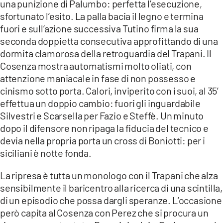
una punizione di Palumbo: perfetta l’esecuzione,
sfortunato l’esito. La palla bacia il legno e termina
fuori e sull’azione successiva Tutino firma la sua
seconda doppietta consecutiva approfittando di una
dormita clamorosa della retroguardia del Trapani. Il
Cosenza mostra automatismi molto oliati, con
attenzione maniacale in fase di non possesso e
cinismo sotto porta. Calori, inviperito con i suoi, al 35’
effettua un doppio cambio: fuori gli inguardabile
Silvestri e Scarsella per Fazio e Steffè. Un minuto
dopo il difensore non ripaga la fiducia del tecnico e
devia nella propria porta un cross di Boniotti: per i
siciliani è notte fonda.
La ripresa è tutta un monologo con il Trapani che alza
sensibilmente il baricentro alla ricerca di una scintilla,
di un episodio che possa dargli speranze. L’occasione
però capita al Cosenza con Perez che si procura un