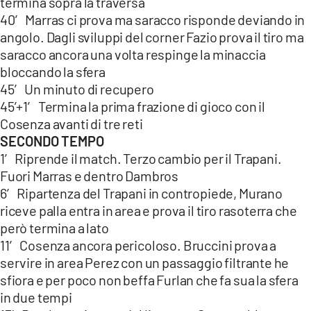
termina sopra la traversa
40′ Marras ci prova ma saracco risponde deviando in
angolo. Dagli sviluppi del corner Fazio prova il tiro ma
saracco ancora una volta respinge la minaccia
bloccando la sfera
45′ Un minuto di recupero
45’+1′ Termina la prima frazione di gioco con il
Cosenza avanti di tre reti
SECONDO TEMPO
1′ Riprende il match. Terzo cambio per il Trapani.
Fuori Marras e dentro Dambros
6′ Ripartenza del Trapani in contropiede, Murano
riceve palla entra in area e prova il tiro rasoterra che
però termina a lato
11′ Cosenza ancora pericoloso. Bruccini prova a
servire in area Perez con un passaggio filtrante he
sfiora e per poco non beffa Furlan che fa sua la sfera
in due tempi