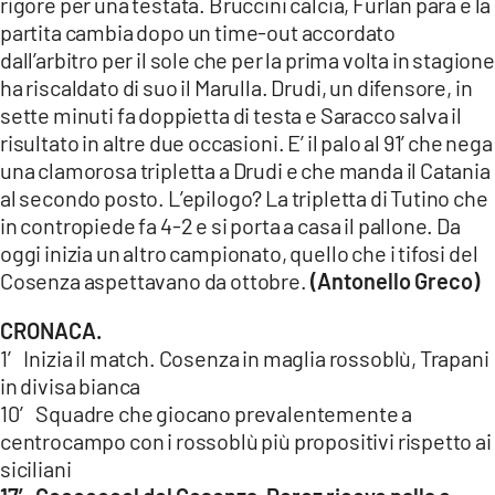
rigore per una testata. Bruccini calcia, Furlan para e la
partita cambia dopo un time-out accordato
dall’arbitro per il sole che per la prima volta in stagione
ha riscaldato di suo il Marulla. Drudi, un difensore, in
sette minuti fa doppietta di testa e Saracco salva il
risultato in altre due occasioni. E’ il palo al 91’ che nega
una clamorosa tripletta a Drudi e che manda il Catania
al secondo posto. L’epilogo? La tripletta di Tutino che
in contropiede fa 4-2 e si porta a casa il pallone. Da
oggi inizia un altro campionato, quello che i tifosi del
Cosenza aspettavano da ottobre.
(Antonello Greco)
CRONACA.
1′ Inizia il match. Cosenza in maglia rossoblù, Trapani
in divisa bianca
10′ Squadre che giocano prevalentemente a
centrocampo con i rossoblù più propositivi rispetto ai
siciliani