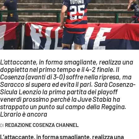
AMBIENTE
Streaming
LAC TV
LAC NETWORK
LAC ONAIR
L’attaccante, in forma smagliante, realizza una
doppietta nel primo tempo e il 4-2 finale. Il
LaC
Network
Cosenza (avanti di 3-0) soffre nella ripresa, ma
Saracco si supera ed evita il pari. Sarà Cosenza-
LACPLAY.IT
Sicula Leonzio la prima partita dei playoff
LACTV.IT
venerdì prossimo perché la Juve Stabia ha
strappato un punto sul campo della Reggina.
LACONAIR.IT
L’orario è ancora
LACITYMAG.IT
REDAZIONE COSENZA CHANNEL
ILREGGINO.IT
L’attaccante, in forma smagliante, realizza una