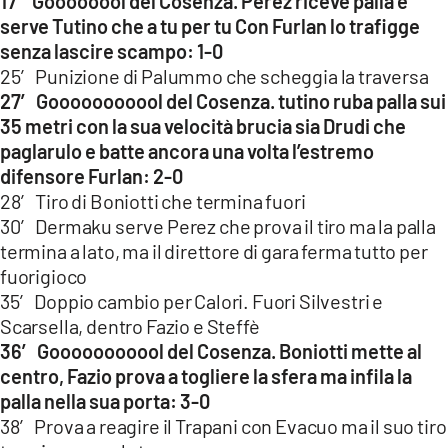
17′ Goooooool del Cosenza. Perez riceve palla e
serve Tutino che a tu per tu Con Furlan lo trafigge
senza lascire scampo: 1-0
25′ Punizione di Palummo che scheggia la traversa
27′ Gooooooooool del Cosenza. tutino ruba palla sui
35 metri con la sua velocità brucia sia Drudi che
paglarulo e batte ancora una volta l’estremo
difensore Furlan: 2-0
28′ Tiro di Boniotti che termina fuori
30′ Dermaku serve Perez che prova il tiro ma la palla
termina a lato, ma il direttore di gara ferma tutto per
fuorigioco
35′ Doppio cambio per Calori. Fuori Silvestri e
Scarsella, dentro Fazio e Steffè
36′ Gooooooooool del Cosenza. Boniotti mette al
centro, Fazio prova a togliere la sfera ma infila la
palla nella sua porta: 3-0
38′ Prova a reagire il Trapani con Evacuo ma il suo tiro