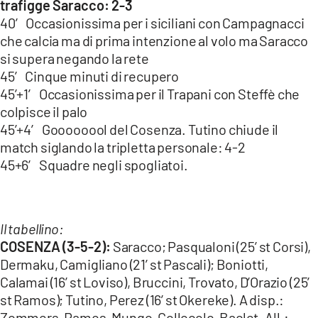
trafigge Saracco:
2-3
40′ Occasionissima per i siciliani con Campagnacci
che calcia ma di prima intenzione al volo ma Saracco
si supera negando la rete
45′ Cinque minuti di recupero
45’+1′ Occasionissima per il Trapani con Steffè che
colpisce il palo
45’+4′ Goooooool del Cosenza. Tutino chiude il
match siglando la tripletta personale: 4-2
45+6′ Squadre negli spogliatoi.
Il tabellino:
COSENZA (3-5-2):
Saracco; Pasqualoni (25’ st Corsi),
Dermaku, Camigliano (21’ st Pascali); Boniotti,
Calamai (16’ st Loviso), Bruccini, Trovato, D’Orazio (25’
st Ramos); Tutino, Perez (16’ st Okereke). A disp.:
Zommers, Ramos, Mungo, Collocolo, Baclet. All.: