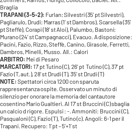
Braglia
TRAPANI (3-5-2):
Furlan; Silvestri (35’ pt Silvestri),
Pagliarulo, Drudi; Marras (1’ st Dambros), Scarsella (35’
pt Steffè), Corapi (18’ st Aloi), Palumbo, Bastoni;
Murano (24’ st Campagnacci), Evacuo. A disposizione:
Pacini, Fazio, Rizzo, Steffè, Canino, Girasole, Ferretti,
Dambros, Minelli, Musso. All.: Calori
ARBITRO:
Mei di Pesaro
MARCATORI:
17’ pt Tutino (C), 26’ pt Tutino (C), 37’ pt
Fazio (T, aut.), 28’ st Drudi (T), 35’ st Drudi (T)
NOTE:
Spettatori circa 1200 con sparuta
rappresentanza ospite. Osservato un minuto di
silenzio per onorare la memoria del cantautore
cosentino Mario Gualtieri. Al 17’ st Bruccini (C) sbaglia
un calcio d rigore. Espulsi : -. Ammoniti: Bruccini (C),
Pasqualoni (C), Fazio (T), Tutino (c). Angoli: 6-1 per il
Trapani. Recupero: 1’ pt – 5’+1’ st