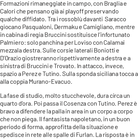
Formazioni rimaneggiate in campo, con Braglia e
Calori che pensano già ai playoff preservando
qualche diffidato. Tra i rossoblù davanti Saracco
giocano Pasqualoni, Dermaku e Camigliano, mentre
in cabina di regia Bruccini sostituisce l’infortunato
Palmiero: solo panchina per Loviso con Calamai
mezzala destra. Sulle corsie laterali Boniotti e
D’Orazio giostreranno rispettivamente a destra e a
sinistra di Bruccini e Trovato. In attacco, invece,
spazio a Perez e Tutino. Sulla sponda siciliana tocca a
alla coppia Murano-Evacuo.
La fase di studio, molto stucchevole, dura circa un
quarto d’ora. Poi passa il Cosenza con Tutino. Perez è
bravo a difendere la palla in area in un corpo a corpo
che non piega. Il fantasista napoletano, in un buon
periodo di forma, approfitta della situazione e
spedisce in rete alle spalle di Furlan. La risposta è in