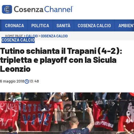
Vai
CRONACA
POLITICA
SANITÀ
COSENZA CALCIO
AMBIEN
HOME PAGE
CALCIO
COSENZA CALCIO
Sezioni
COSENZA CALCIO
CRONACA
Tutino schianta il Trapani (4-2):
tripletta e playoff con la Sicula
POLITICA
Leonzio
COSENZA CALCIO
ECONOMIA E LAVORO
6 maggio 2018
13:48
ITALIA MONDO
SANITÀ
SPORT
CULTURA