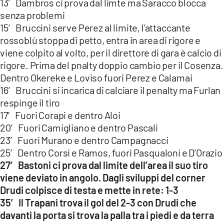
13′ Dambros ci prova dal limte ma Saracco blocca
senza problemi
15′ Bruccini serve Perez al limite, l’attaccante
rossoblù stoppa di petto, entra in area di rigore e
viene colpito al volto, per il direttore di gara è calcio di
rigore. Prima del pnalty doppio cambio per il Cosenza.
Dentro Okereke e Loviso fuori Perez e Calamai
16′ Bruccini si incarica di calciare il penalty ma Furlan
respinge il tiro
17′ Fuori Corapi e dentro Aloi
20′ Fuori Camigliano e dentro Pascali
23′ Fuori Murano e dentro Campagnacci
25′ Dentro Corsi e Ramos, fuori Pasqualoni e D’Orazio
27′ Bastoni ci prova dal limite dell’area il suo tiro
viene deviato in angolo. Dagli sviluppi del corner
Drudi colpisce di testa e mette in rete: 1-3
35′ Il Trapani trova il gol del 2-3 con Drudi che
davanti la porta si trova la palla tra i piedi e da terra