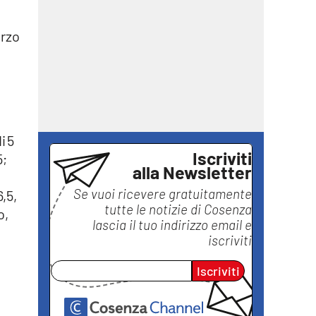
erzo
i 5
Iscriviti
5;
alla Newsletter
Se vuoi ricevere gratuitamente
6,5,
tutte le notizie di
Cosenza
o,
lascia il tuo indirizzo email e
iscriviti
Iscriviti