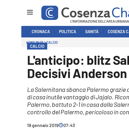
Sezioni
CRONACA
POLITICA
SANITÀ
COSENZA C
Cronaca
HOME PAGE
CALCIO
CALCIO
Politica
L'anticipo: blitz S
Cosenza Calcio
Decisivi Anderson 
Economia e Lavoro
La Salernitana sbanca Palermo grazie al
Italia Mondo
di casa inutile vantaggio di Jajalo. Ricom
Palermo, battuto 2-1 in casa dalla Sale
Sanità
controllo del Palermo, pericoloso in con
Sport
19 gennaio 2019
07:43