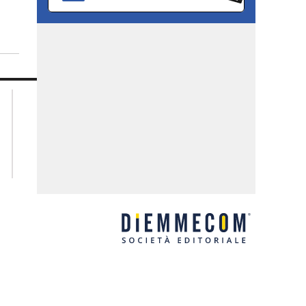
lacplay.it
lacitymag.it
lactv.it
lacapitalenews.it
laconair.it
ilreggino.it
ilvibonese.it
catanzarochannel.it