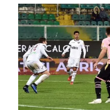
Cultura
Ambiente
Streaming
LaC TV
Lac Network
LaC OnAir
LaC
Network
lacplay.it
lactv.it