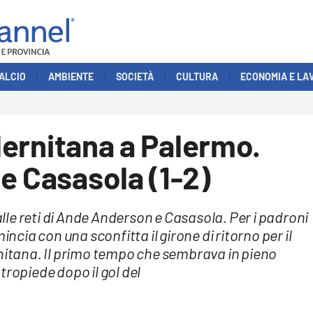
ALCIO
AMBIENTE
SOCIETÀ
CULTURA
ECONOMIA E LA
alernitana a Palermo.
e Casasola (1-2)
le reti di Ande Anderson e Casasola. Per i padroni
incia con una sconfitta il girone di ritorno per il
rnitana. Il primo tempo che sembrava in pieno
tropiede dopo il gol del