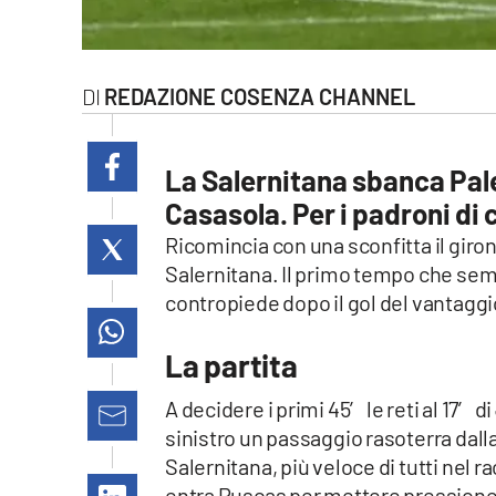
laconair.it
lacitymag.it
REDAZIONE COSENZA CHANNEL
ilreggino.it
La Salernitana sbanca Pale
cosenzachannel.it
Casasola. Per i padroni di 
ilvibonese.it
Ricomincia con una sconfitta il girone
Salernitana. Il primo tempo che semb
catanzarochannel.it
contropiede dopo il gol del vantaggio,
lacapitalenews.it
La partita
A decidere i primi 45′ le reti al 17′ di
App
sinistro un passaggio rasoterra dalla
Android
Salernitana, più veloce di tutti nel r
entra Puscas per mettere pressione 