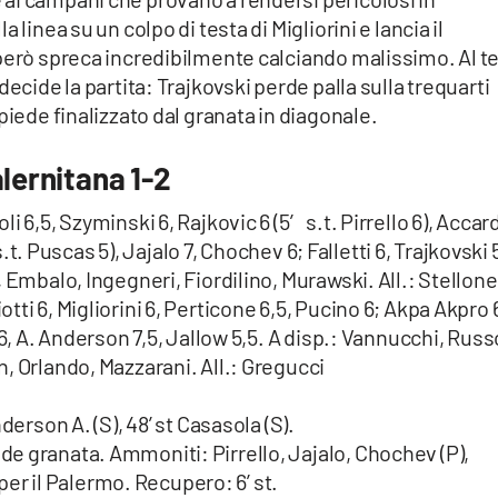
 linea su un colpo di testa di Migliorini e lancia il
 però spreca incredibilmente calciando malissimo. Al t
ecide la partita: Trajkovski perde palla sulla trequarti
piede finalizzato dal granata in diagonale.
alernitana 1-2
li 6,5, Szyminski 6, Rajkovic 6 (5′ s.t. Pirrello 6), Accard
 s.t. Puscas 5), Jajalo 7, Chochev 6; Falletti 6, Trajkovski 
 Embalo, Ingegneri, Fiordilino, Murawski. All.: Stellone
iotti 6, Migliorini 6, Perticone 6,5, Pucino 6; Akpa Akpro 
 6, A. Anderson 7,5, Jallow 5,5. A disp.: Vannucchi, Russ
, Orlando, Mazzarani. All.: Gregucci
Anderson A. (S), 48’ st Casasola (S).
fede granata. Ammoniti: Pirrello, Jajalo, Chochev (P),
 per il Palermo. Recupero: 6’ st.