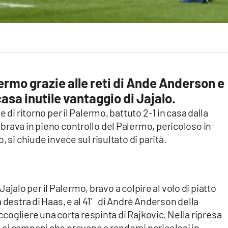
rmo grazie alle reti di Ande Anderson e
casa inutile vantaggio di Jajalo.
 di ritorno per il Palermo, battuto 2-1 in casa dalla
rava in pieno controllo del Palermo, pericoloso in
 si chiude invece sul risultato di parità.
 Jajalo per il Palermo, bravo a colpire al volo di piatto
 destra di Haas, e al 41′ di Andrè Anderson della
accogliere una corta respinta di Rajkovic. Nella ripresa
ai campani che provano a rendersi pericolosi in