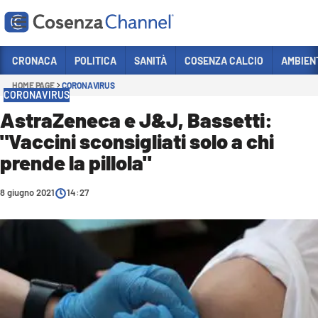
Vai
CRONACA
POLITICA
SANITÀ
COSENZA CALCIO
AMBIEN
HOME PAGE
CORONAVIRUS
Sezioni
CORONAVIRUS
CRONACA
AstraZeneca e J&J, Bassetti:
"Vaccini sconsigliati solo a chi
POLITICA
prende la pillola"
COSENZA CALCIO
ECONOMIA E LAVORO
8 giugno 2021
14:27
ITALIA MONDO
SANITÀ
SPORT
CULTURA