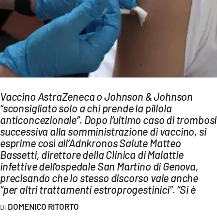
AMBIENTE
Streaming
LAC TV
LAC NETWORK
LAC ONAIR
Vaccino AstraZeneca o Johnson & Johnson
“sconsigliato solo a chi prende la pillola
LaC
Network
anticoncezionale”. Dopo l’ultimo caso di trombosi
successiva alla somministrazione di vaccino, si
LACPLAY.IT
esprime così all’Adnkronos Salute Matteo
LACTV.IT
Bassetti, direttore della Clinica di Malattie
infettive dell’ospedale San Martino di Genova,
LACONAIR.IT
precisando che lo stesso discorso vale anche
LACITYMAG.IT
“per altri trattamenti estroprogestinici”. “Si è
ILREGGINO.IT
DOMENICO RITORTO