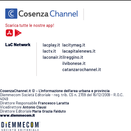
Scarica tutte le nostre app!
LaC Network
lacplay.it
lacitymag.it
lactv.it
lacapitalenews.it
laconair.it
ilreggino.it
ilvibonese.it
catanzarochannel.it
CosenzaChannel.it © – L’informazione dell’area urbana e provincia
Diemmecom Società Editoriale - reg. trib. CS n. 2709 del 16/12/2009 - R.O.C.
4049
Direttore Responsabile
Francesco Laratta
Vicedirettore
Antonio Clausi
Direttore Editoriale
Maria Grazia Falduto
www.diemmecom.it