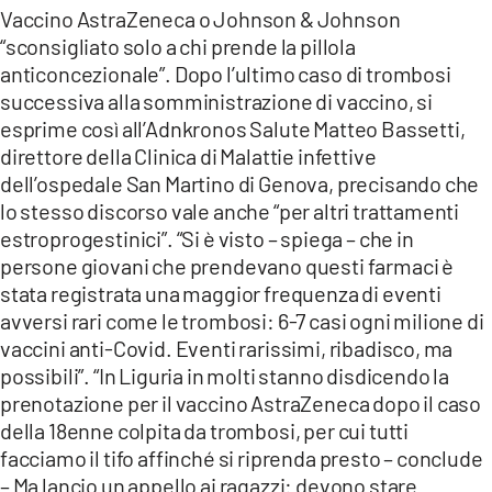
COSENZACHANNEL.IT
Vaccino AstraZeneca o Johnson & Johnson
“sconsigliato solo a chi prende la pillola
ILVIBONESE.IT
anticoncezionale”. Dopo l’ultimo caso di trombosi
CATANZAROCHANNEL.IT
successiva alla somministrazione di vaccino, si
esprime così all’Adnkronos Salute Matteo Bassetti,
LACAPITALENEWS.IT
direttore della Clinica di Malattie infettive
dell’ospedale San Martino di Genova, precisando che
App
lo stesso discorso vale anche “per altri trattamenti
ANDROID
estroprogestinici”. “Si è visto – spiega – che in
persone giovani che prendevano questi farmaci è
APPLE
stata registrata una maggior frequenza di eventi
avversi rari come le trombosi: 6-7 casi ogni milione di
vaccini anti-Covid. Eventi rarissimi, ribadisco, ma
possibili”. “In Liguria in molti stanno disdicendo la
prenotazione per il vaccino AstraZeneca dopo il caso
della 18enne colpita da trombosi, per cui tutti
facciamo il tifo affinché si riprenda presto – conclude
– Ma lancio un appello ai ragazzi: devono stare