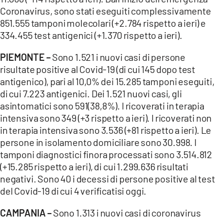
Coronavirus, sono stati eseguiti complessivamente
851.555 tamponi molecolari (+2.784 rispetto a ieri) e
334.455 test antigenici (+1.370 rispetto a ieri).
PIEMONTE –
Sono 1.521 i nuovi casi di persone
risultate positive al Covid-19 (di cui 145 dopo test
antigenico), pari al 10,0% dei 15.285 tamponi eseguiti,
di cui 7.223 antigenici. Dei 1.521 nuovi casi, gli
asintomatici sono 591(38,8%). I ricoverati in terapia
intensiva sono 349 (+3 rispetto a ieri). I ricoverati non
in terapia intensiva sono 3.536 (+81 rispetto a ieri). Le
persone in isolamento domiciliare sono 30.998. I
tamponi diagnostici finora processati sono 3.514.812
(+15.285 rispetto a ieri), di cui 1.299.636 risultati
negativi. Sono 40 i decessi di persone positive al test
del Covid-19 di cui 4 verificatisi oggi.
CAMPANIA –
Sono 1.313 i nuovi casi di coronavirus