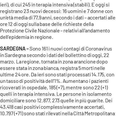
ieri), di cui 245 in terapia intensiva (stabili). E oggi si
registrano 23 nuovi decessi: 16 uomini e 7 donne con
un’età media di 77,9 anni, secondo i dati – accertati alle
ore 12 di oggi sulla base delle richieste della
Protezione Civile Nazionale – relativi all’andamento
dell’epidemia in regione.
SARDEGNA –
Sono 161 i nuovi contagi di Coronavirus
in Sardegna secondo i dati del bollettino di oggi, 22
marzo. La regione, tornata in zona arancione dopo
essere stata in zona bianca, registra 5 morti nelle
ultime 24 ore. Da ieri sono stati processati 14.175, con
un tasso di positività dell’1%. Aumentano i pazienti
ricoverati in ospedale, 185 (+7), mentre sono 22 (+1)
quelli in terapia intensiva. Le persone in isolamento
domiciliare sono 12.877, 273 quelle in più guarite. Dei
43.418 casi positivi complessivamente accertati,
10.797 (+71) sono stati rilevati nella Città Metropolitana