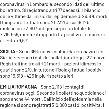
coronavirus in Lombardia, secondo i dati dell’ultimo
bollettino. Si registrano altri 77 decessi. Il bilancio
delle vittime dall’inizio dell’epidemia è di 29.876 morti.
I tamponi effettuati sono 21.732 (di cui 18.125
molecolari e 3.607 antigenici) per un totale di
7.715.536, mentre il rapporto tra positivi e tamponi si
attesta a 9,6%.
SICILIA –
Sono 666 i nuovi contagi da coronavirus in
Sicilia, secondo i dati del bollettino di oggi, 22 marzo.
Registrati inoltre altri 21 morti. I pazienti dimessi o
guariti sono 219. In tutto nell’isola gli attuali positivi
sono 16.618 – 426 in più rispetto a ieri.
EMILIA ROMAGNA –
Sono 2.118 i contagi di
coronavirus oggi. Secondo il bollettino quotidiano ci
sono anche 44 morti. Dall’inizio dell’epidemia nella
regione si sono registrati 319.080 casi di positività: i