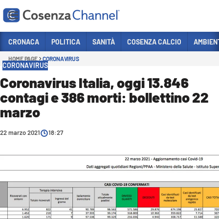
Vai
CRONACA
POLITICA
SANITÀ
COSENZA CALCIO
AMBIEN
HOME PAGE
CORONAVIRUS
Sezioni
CORONAVIRUS
CRONACA
Coronavirus Italia, oggi 13.846
contagi e 386 morti: bollettino 22
POLITICA
marzo
COSENZA CALCIO
ECONOMIA E LAVORO
22 marzo 2021
18:27
ITALIA MONDO
SANITÀ
SPORT
CULTURA