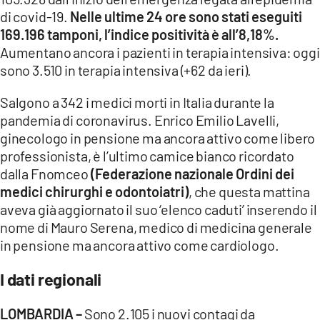
COSENZACHANNEL.IT
di covid-19.
Nelle ultime 24 ore sono stati eseguiti
ILVIBONESE.IT
169.196 tamponi, l’indice positività è all’8,18%.
Aumentano ancora i pazienti in terapia intensiva: oggi
CATANZAROCHANNEL.IT
sono 3.510 in terapia intensiva (+62 da ieri).
LACAPITALENEWS.IT
Salgono a 342 i medici morti in Italia durante la
pandemia di coronavirus. Enrico Emilio Lavelli,
App
ginecologo in pensione ma ancora attivo come libero
ANDROID
professionista, è l’ultimo camice bianco ricordato
APPLE
dalla Fnomceo
(Federazione nazionale Ordini dei
medici chirurghi e odontoiatri)
, che questa mattina
aveva già aggiornato il suo ‘elenco caduti’ inserendo il
nome di Mauro Serena, medico di medicina generale
in pensione ma ancora attivo come cardiologo.
I dati regionali
LOMBARDIA –
Sono 2.105 i nuovi contagi da