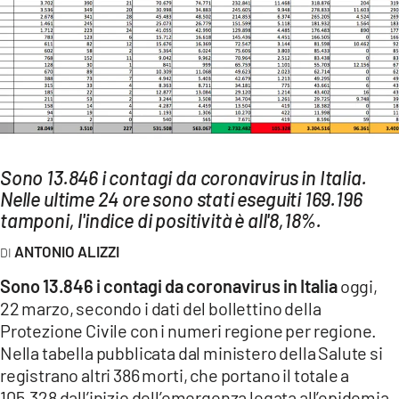
AMBIENTE
Streaming
LAC TV
LAC NETWORK
LAC ONAIR
Sono 13.846 i contagi da coronavirus in Italia.
Nelle ultime 24 ore sono stati eseguiti 169.196
LaC
Network
tamponi, l'indice di positività è all'8,18%.
LACPLAY.IT
ANTONIO ALIZZI
LACTV.IT
Sono 13.846 i contagi da coronavirus in Italia
oggi,
LACONAIR.IT
22 marzo, secondo i dati del bollettino della
Protezione Civile con i numeri regione per regione.
LACITYMAG.IT
Nella tabella pubblicata dal ministero della Salute si
ILREGGINO.IT
registrano altri 386 morti, che portano il totale a
105.328 dall’inizio dell’emergenza legata all’epidemia