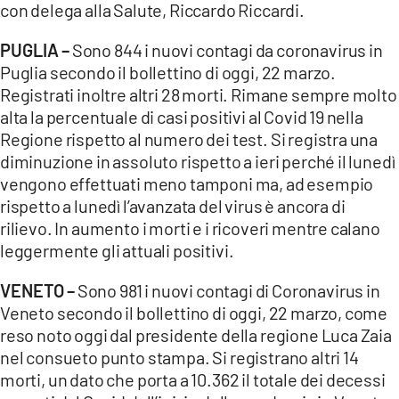
con delega alla Salute, Riccardo Riccardi.
PUGLIA –
Sono 844 i nuovi contagi da coronavirus in
Puglia secondo il bollettino di oggi, 22 marzo.
Registrati inoltre altri 28 morti. Rimane sempre molto
alta la percentuale di casi positivi al Covid 19 nella
Regione rispetto al numero dei test. Si registra una
diminuzione in assoluto rispetto a ieri perché il lunedì
vengono effettuati meno tamponi ma, ad esempio
rispetto a lunedì l’avanzata del virus è ancora di
rilievo. In aumento i morti e i ricoveri mentre calano
leggermente gli attuali positivi.
VENETO –
Sono 981 i nuovi contagi di Coronavirus in
Veneto secondo il bollettino di oggi, 22 marzo, come
reso noto oggi dal presidente della regione Luca Zaia
nel consueto punto stampa. Si registrano altri 14
morti, un dato che porta a 10.362 il totale dei decessi