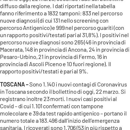
diffuso dalla regione. I dati riportati nella tabella
fanno riferimento a 1832 tamponi: 833 nel percorso
nuove diagnosi (di cui 131 nello screening con
percorso Antigenico) e 999 nel percorso guariti (con
un rapporto positivi/testati pari al 31,8%). I positivi nel
percorso nuove diagnosi sono 265 (46 in provincia di
Macerata, 148 in provincia di Ancona, 24 in provincia di
Pesaro-Urbino, 21 in provincia di Fermo, 16 in
provincia di Ascoli Piceno e 10 fuori regione). Il
rapporto positivi/testati è pari al 9%.
TOSCANA –
Sono 1.140 i nuovi contagi di Coronavirus
in Toscana secondo il bollettino di oggi, 22 marzo. Si
registrano inoltre 23 morti. I nuovi casi positivi al
Covid – di cui 1.101 confermati con tampone
molecolare e 39 da test rapido antigenico – portano il
numero totale a 183.496 dall’inizio dell’emergenza
sanitaria. I ricoverati sono 1.706 (53 in più rispetto a