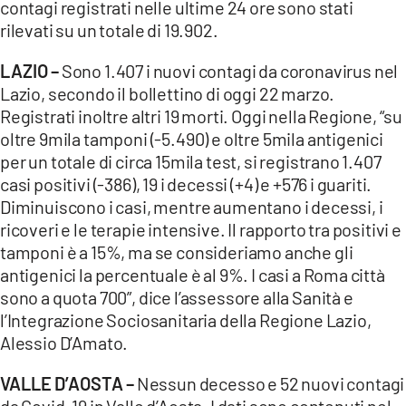
contagi registrati nelle ultime 24 ore sono stati
rilevati su un totale di 19.902.
LAZIO –
Sono 1.407 i nuovi contagi da coronavirus nel
Lazio, secondo il bollettino di oggi 22 marzo.
Registrati inoltre altri 19 morti. Oggi nella Regione, “su
oltre 9mila tamponi (-5.490) e oltre 5mila antigenici
per un totale di circa 15mila test, si registrano 1.407
casi positivi (-386), 19 i decessi (+4) e +576 i guariti.
Diminuiscono i casi, mentre aumentano i decessi, i
ricoveri e le terapie intensive. Il rapporto tra positivi e
tamponi è a 15%, ma se consideriamo anche gli
antigenici la percentuale è al 9%. I casi a Roma città
sono a quota 700”, dice l’assessore alla Sanità e
l’Integrazione Sociosanitaria della Regione Lazio,
Alessio D’Amato.
VALLE D’AOSTA –
Nessun decesso e 52 nuovi contagi