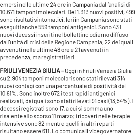
emersi nelle ultime 24 ore in Campania dall’analisi di
10.671 tamponi molecolari. Dei 1.313 nuovi positivi, 499
sono risultati sintomatici. Ieri in Campania sono stati
eseguiti anche 559 tamponi antigenici. Sono 43 i
nuovi decessi inseriti nel bollettino odierno diffuso
dall’unità di crisi della Regione Campania, 22 dei quali
avvenuti nelle ultime 48 ore e 21 avvenuti in
precedenza, ma registrati ieri.
FRIULI VENEZIA GIULIA –
Oggi in Friuli Venezia Giulia
su 2.904 tamponi molecolari sono stati rilevati 314
nuovi contagi con una percentuale di positività del
10,81%. Sono inoltre 672 i test rapidi antigenici
realizzati, dai quali sono stati rilevati 91 casi (13,54%). I
decessi registrati sono 17, a cui si somma uno
risalente allo scorso 11 marzo; i ricoveri nelle terapie
intensive sono 82 mentre quelli in altri reparti
risultano essere 611. Lo comunica il vicegovernatore