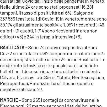
causati dal Covid dall’inizio della pandemia in Veneto.
Nelle ultime 24 ore sono stati processati 16.281
tamponi, il tasso di positività è al 6%. Salgono a
367.536 i casi totali di Covid-19 in Veneto, mentre sono
39.174 gli attualmente positivi e 1.957 i ricoverati (+49
da ieri). Di questi, 1.714 sono ricoverati in area non
critica (+43) e 244 in terapia intensiva (+6).
BASILICATA –
Sono 24 i nuovi casi positivi al Sars
Cov-2 su un totale di 392 tamponi molecolari e ben 7 i
decessi registrati nelle ultime 24 ore in Basilicata. Lo
rende noto la task force regionale con il consueto
bollettino. I decessi riguardano cittadini residenti a
Calvera, Francavilla in Sinni, Matera, Montescaglioso,
Pietrapertosa, Potenza e Tursi. I lucani guariti o
negativizzati sono 27.
MARCHE –
Sono 265 i contagi da coronavirus nelle
Marche oggi, 22 marzo, secondo i dati del bollettino