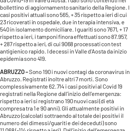
da Covid-19 in Valle d’Aosta. I dati sono contenuti nel
bollettino di aggiornamento sanitario della Regione. I
casi positivi attuali sono 565, + 35 rispetto a ieri di cui
23 ricoverati in ospedale, due in terapia intensiva, e
540 in isolamento domiciliare. I guariti sono 7671, + 17
rispetto a ieri, i tamponi finora effettuati sono 87.957,
+ 287 rispetto a ieri, di cui 9068 processati con test
antigienico rapido. I decessi in Valle d’Aosta da inizio
epidemia sono 419.
ABRUZZO –
Sono 190 i nuovi contagi da coronavirus in
Abruzzo. Registrati inoltre altri 7 morti. Sono
complessivamente 62.714 i casi positivi al Covid 19
registrati nella Regione dall’inizio dell’emergenza:
rispetto a ieri si registrano 190 nuovi casi (di età
compresa tra 1 e 90 anni). Gli attualmente positivi in
Abruzzo (calcolati sottraendo al totale dei positivi il
numero dei dimessi/guariti e dei deceduti) sono
11.068 (-114 rispetto a ieri). Dall’inizio dell’emergenza