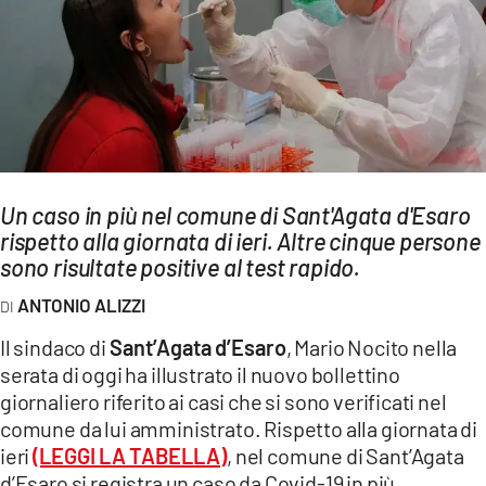
AMBIENTE
Streaming
LAC TV
LAC NETWORK
LAC ONAIR
Un caso in più nel comune di Sant'Agata d'Esaro
rispetto alla giornata di ieri. Altre cinque persone
LaC
Network
sono risultate positive al test rapido.
LACPLAY.IT
ANTONIO ALIZZI
LACTV.IT
Il sindaco di
Sant’Agata d’Esaro
, Mario Nocito nella
LACONAIR.IT
serata di oggi ha illustrato il nuovo bollettino
giornaliero riferito ai casi che si sono verificati nel
LACITYMAG.IT
comune da lui amministrato. Rispetto alla giornata di
ILREGGINO.IT
ieri
(LEGGI LA TABELLA)
, nel comune di Sant’Agata
d’Esaro si registra un caso da Covid-19 in più.