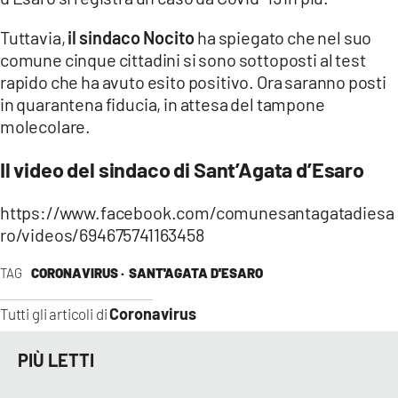
COSENZACHANNEL.IT
Tuttavia,
il sindaco Nocito
ha spiegato che nel suo
ILVIBONESE.IT
comune cinque cittadini si sono sottoposti al test
CATANZAROCHANNEL.IT
rapido che ha avuto esito positivo. Ora saranno posti
in quarantena fiducia, in attesa del tampone
LACAPITALENEWS.IT
molecolare.
App
Il video del sindaco di Sant’Agata d’Esaro
ANDROID
https://www.facebook.com/comunesantagatadiesa
APPLE
ro/videos/694675741163458
TAG
CORONAVIRUS ·
SANT'AGATA D'ESARO
Coronavirus
Tutti gli articoli di
PIÙ LETTI