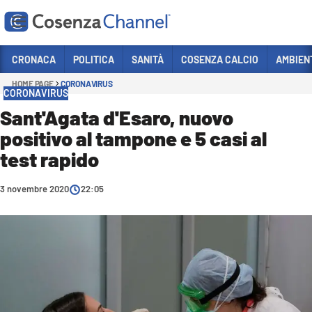
Vai
CRONACA
POLITICA
SANITÀ
COSENZA CALCIO
AMBIEN
HOME PAGE
CORONAVIRUS
Sezioni
CORONAVIRUS
CRONACA
Sant'Agata d'Esaro, nuovo
positivo al tampone e 5 casi al
POLITICA
test rapido
COSENZA CALCIO
ECONOMIA E LAVORO
3 novembre 2020
22:05
ITALIA MONDO
SANITÀ
SPORT
CULTURA