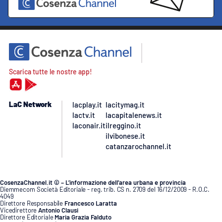
Scarica tutte le nostre app!
LaC Network
lacplay.it
lacitymag.it
lactv.it
lacapitalenews.it
laconair.it
ilreggino.it
ilvibonese.it
catanzarochannel.it
CosenzaChannel.it © – L’informazione dell’area urbana e provincia
Diemmecom Società Editoriale - reg. trib. CS n. 2709 del 16/12/2009 - R.O.C.
4049
Direttore Responsabile
Francesco Laratta
Vicedirettore
Antonio Clausi
Direttore Editoriale
Maria Grazia Falduto