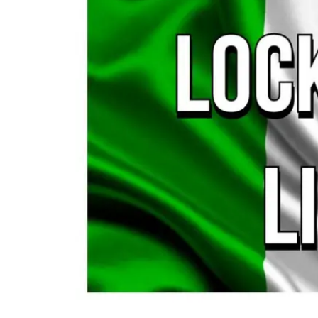
Cultura
Ambiente
Streaming
LaC TV
Lac Network
LaC OnAir
LaC
Network
lacplay.it
lactv.it