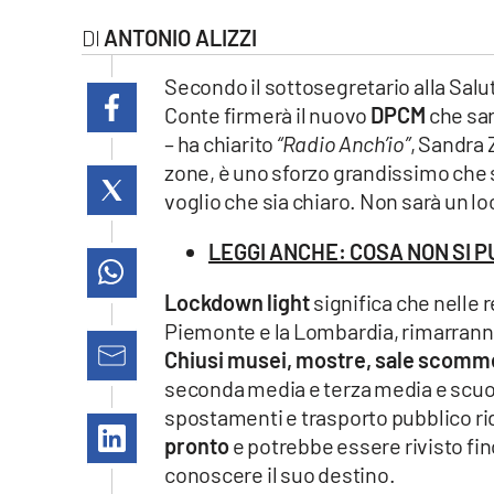
laconair.it
ANTONIO ALIZZI
lacitymag.it
Secondo il sottosegretario alla Salu
Conte firmerà il nuovo
DPCM
che sar
ilreggino.it
– ha chiarito
“Radio Anch’io”
, Sandra 
zone, è uno sforzo grandissimo che
cosenzachannel.it
voglio che sia chiaro. Non sarà un l
ilvibonese.it
LEGGI ANCHE: COSA NON SI 
catanzarochannel.it
Lockdown light
significa che nelle 
Piemonte e la Lombardia, rimarranno 
lacapitalenews.it
Chiusi musei, mostre, sale scomme
seconda media e terza media e scuol
spostamenti e trasporto pubblico ri
App
pronto
e potrebbe essere rivisto fin
Android
conoscere il suo destino.