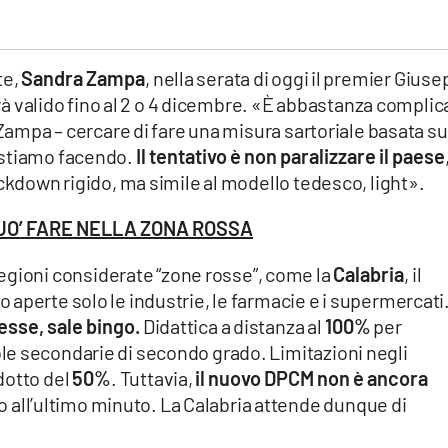
te,
Sandra Zampa
, nella serata di oggi il premier Gius
à valido fino al 2 o 4 dicembre. «È abbastanza complic
Zampa – cercare di fare una misura sartoriale basata su
 stiamo facendo.
Il tentativo è non paralizzare il paese
ockdown rigido, ma simile al modello tedesco, light».
PUO’ FARE NELLA ZONA ROSSA
regioni considerate “zone rosse”, come la
Calabria
, il
aperte solo le industrie, le farmacie e i supermercati
sse, sale bingo.
Didattica a distanza al
100%
per
e secondarie di secondo grado. Limitazioni negli
dotto del
50%
. Tuttavia,
il nuovo DPCM non è ancora
o all’ultimo minuto. La Calabria attende dunque di