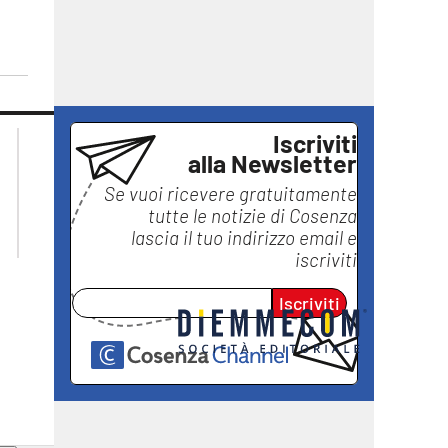
lacplay.it
lacitymag.it
Iscriviti
alla Newsletter
lactv.it
lacapitalenews.it
laconair.it
ilreggino.it
Se vuoi ricevere gratuitamente
ilvibonese.it
tutte le notizie di
Cosenza
catanzarochannel.it
lascia il tuo indirizzo email e
iscriviti
Iscriviti