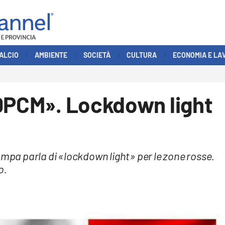
ALCIO
AMBIENTE
SOCIETÀ
CULTURA
ECONOMIA E LA
 DPCM». Lockdown light
ampa parla di «lockdown light» per le zone rosse.
o.