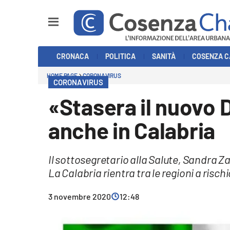
Sezioni
CRONACA
POLITICA
SANITÀ
COSENZA C
Cronaca
HOME PAGE
CORONAVIRUS
CORONAVIRUS
Politica
«Stasera il nuovo
Cosenza Calcio
anche in Calabria
Economia e Lavoro
Il sottosegretario alla Salute, Sandra Z
Italia Mondo
La Calabria rientra tra le regioni a rischi
Sanità
3 novembre 2020
12:48
Sport