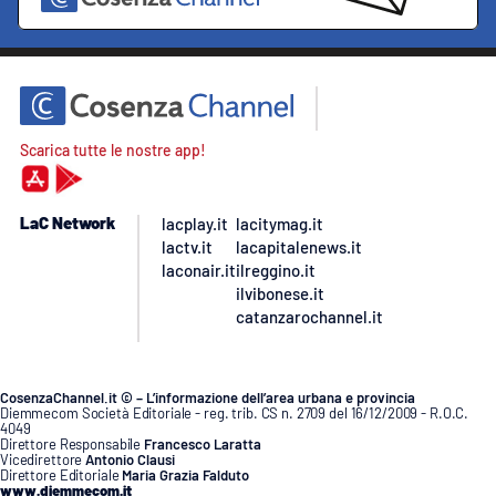
Scarica tutte le nostre app!
LaC Network
lacplay.it
lacitymag.it
lactv.it
lacapitalenews.it
laconair.it
ilreggino.it
ilvibonese.it
catanzarochannel.it
CosenzaChannel.it © – L’informazione dell’area urbana e provincia
Diemmecom Società Editoriale - reg. trib. CS n. 2709 del 16/12/2009 - R.O.C.
4049
Direttore Responsabile
Francesco Laratta
Vicedirettore
Antonio Clausi
Direttore Editoriale
Maria Grazia Falduto
www.diemmecom.it