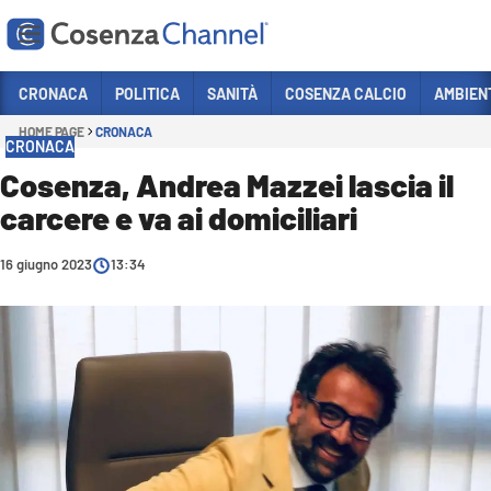
Vai
CRONACA
POLITICA
SANITÀ
COSENZA CALCIO
AMBIEN
HOME PAGE
CRONACA
Sezioni
CRONACA
CRONACA
Cosenza, Andrea Mazzei lascia il
carcere e va ai domiciliari
POLITICA
COSENZA CALCIO
16 giugno 2023
13:34
ECONOMIA E LAVORO
ITALIA MONDO
SANITÀ
SPORT
CULTURA