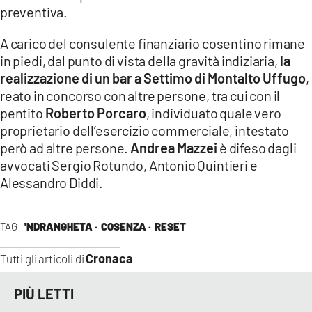
COSENZACHANNEL.IT
preventiva.
ILVIBONESE.IT
A carico del consulente finanziario cosentino rimane
CATANZAROCHANNEL.IT
in piedi, dal punto di vista della gravità indiziaria,
la
realizzazione di un bar a Settimo di Montalto Uffugo
,
LACAPITALENEWS.IT
reato in concorso con altre persone, tra cui con il
pentito
Roberto Porcaro
, individuato quale vero
App
proprietario dell’esercizio commerciale, intestato
ANDROID
però ad altre persone.
Andrea Mazzei
è difeso dagli
avvocati Sergio Rotundo, Antonio Quintieri e
APPLE
Alessandro Diddi.
TAG
'NDRANGHETA ·
COSENZA ·
RESET
Cronaca
Tutti gli articoli di
PIÙ LETTI