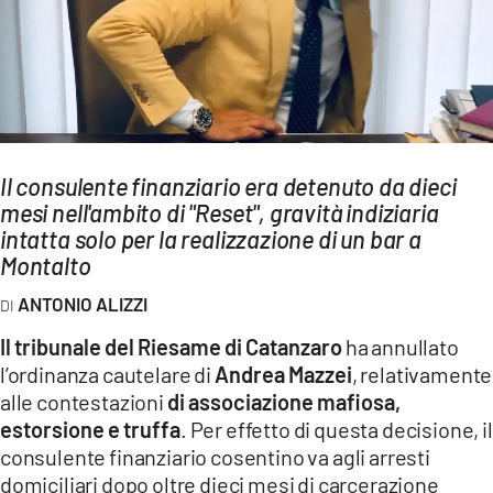
AMBIENTE
Streaming
LAC TV
LAC NETWORK
LAC ONAIR
Il consulente finanziario era detenuto da dieci
mesi nell'ambito di "Reset", gravità indiziaria
intatta solo per la realizzazione di un bar a
LaC
Montalto
Network
LACPLAY.IT
ANTONIO ALIZZI
LACTV.IT
Il tribunale del Riesame di Catanzaro
ha annullato
l’ordinanza cautelare di
Andrea Mazzei
, relativamente
LACONAIR.IT
alle contestazioni
di associazione mafiosa,
LACITYMAG.IT
estorsione e truffa
. Per effetto di questa decisione, il
consulente finanziario cosentino va agli arresti
ILREGGINO.IT
domiciliari dopo oltre dieci mesi di carcerazione