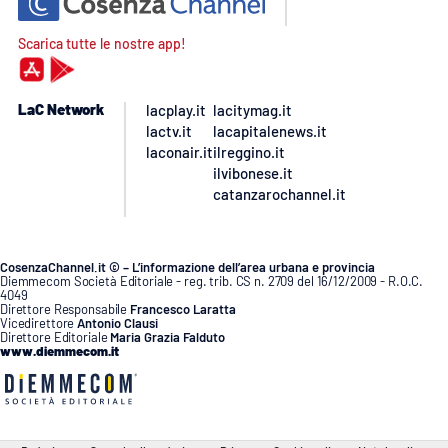
Scarica tutte le nostre app!
LaC Network
lacplay.it
lacitymag.it
lactv.it
lacapitalenews.it
laconair.it
ilreggino.it
ilvibonese.it
catanzarochannel.it
CosenzaChannel.it © – L’informazione dell’area urbana e provincia
Diemmecom Società Editoriale - reg. trib. CS n. 2709 del 16/12/2009 - R.O.C.
4049
Direttore Responsabile
Francesco Laratta
Vicedirettore
Antonio Clausi
Direttore Editoriale
Maria Grazia Falduto
www.diemmecom.it