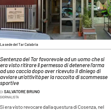
AMBIENTE
Streaming
LAC TV
LAC NETWORK
LAC ONAIR
La sede del Tar Calabria
LaC
Sentenza del Tar favorevole ad un uomo che si
Network
era visto ritirare il permesso di detenere l’arma
LACPLAY.IT
ad uso caccia dopo aver ricevuto il diniego di
LACTV.IT
avviare un’attività per la raccolta di scommesse
sportive
LACONAIR.IT
SALVATORE BRUNO
LACITYMAG.IT
GIORNALISTA
ILREGGINO.IT
Si era visto revocare dalla questura di Cosenza, nel