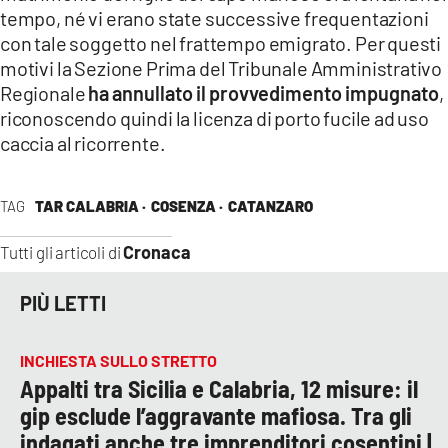
tempo, né vi erano state successive frequentazioni
con tale soggetto nel frattempo emigrato. Per questi
motivi la Sezione Prima del Tribunale Amministrativo
Regionale
ha annullato il provvedimento impugnato
,
riconoscendo quindi la licenza di porto fucile ad uso
caccia al ricorrente.
TAG
TAR CALABRIA ·
COSENZA ·
CATANZARO
Cronaca
Tutti gli articoli di
PIÙ LETTI
INCHIESTA SULLO STRETTO
Appalti tra Sicilia e Calabria, 12 misure: il
gip esclude l’aggravante mafiosa. Tra gli
indagati anche tre imprenditori cosentini |