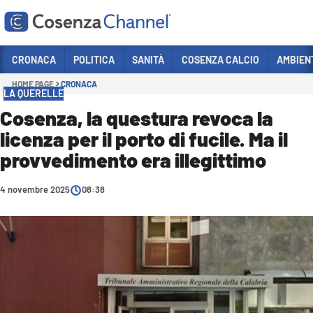
Vai
CRONACA
POLITICA
SANITÀ
COSENZA CALCIO
AMBIEN
HOME PAGE
CRONACA
Sezioni
LA QUERELLE
CRONACA
Cosenza, la questura revoca la
licenza per il porto di fucile. Ma il
POLITICA
provvedimento era illegittimo
COSENZA CALCIO
ECONOMIA E LAVORO
4 novembre 2025
08:38
ITALIA MONDO
SANITÀ
SPORT
CULTURA