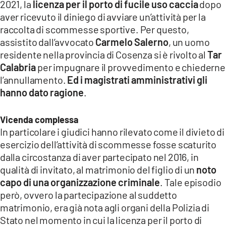
COSENZACHANNEL.IT
2021, la
licenza per il porto di fucile uso caccia
dopo
aver ricevuto il diniego di avviare un’attività per la
ILVIBONESE.IT
raccolta di scommesse sportive. Per questo,
CATANZAROCHANNEL.IT
assistito dall’avvocato
Carmelo Salerno
, un uomo
residente nella provincia di Cosenza si è rivolto al
Tar
LACAPITALENEWS.IT
Calabria
per impugnare il provvedimento e chiederne
l’annullamento.
Ed i magistrati amministrativi gli
App
hanno dato ragione
.
ANDROID
Vicenda complessa
APPLE
In particolare i giudici hanno rilevato come il divieto di
esercizio dell’attività di scommesse fosse scaturito
dalla circostanza di aver partecipato nel 2016, in
qualità di invitato, al matrimonio del figlio di un
noto
capo di una organizzazione criminale
. Tale episodio
però, ovvero la partecipazione al suddetto
matrimonio, era già nota agli organi della Polizia di
Stato nel momento in cui la licenza per il porto di