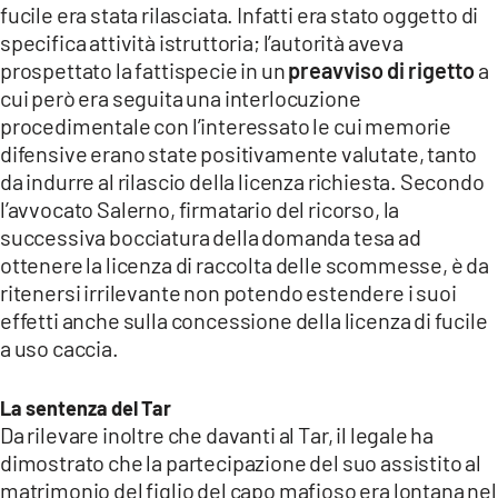
fucile era stata rilasciata. Infatti era stato oggetto di
specifica attività istruttoria; l’autorità aveva
prospettato la fattispecie in un
preavviso di rigetto
a
cui però era seguita una interlocuzione
procedimentale con l’interessato le cui memorie
difensive erano state positivamente valutate, tanto
da indurre al rilascio della licenza richiesta. Secondo
l’avvocato Salerno, firmatario del ricorso, la
successiva bocciatura della domanda tesa ad
ottenere la licenza di raccolta delle scommesse, è da
ritenersi irrilevante non potendo estendere i suoi
effetti anche sulla concessione della licenza di fucile
a uso caccia.
La sentenza del Tar
Da rilevare inoltre che davanti al Tar, il legale ha
dimostrato che la partecipazione del suo assistito al
matrimonio del figlio del capo mafioso era lontana nel