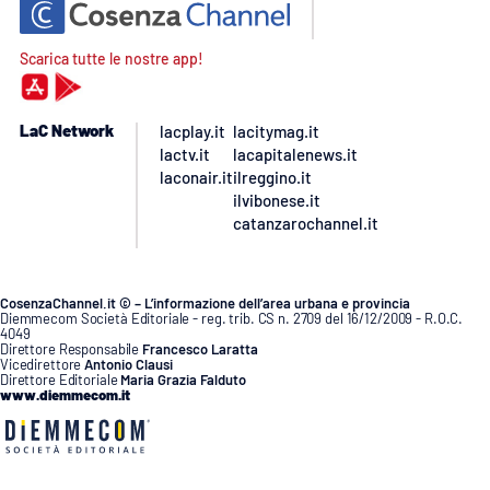
Scarica tutte le nostre app!
LaC Network
lacplay.it
lacitymag.it
lactv.it
lacapitalenews.it
laconair.it
ilreggino.it
ilvibonese.it
catanzarochannel.it
CosenzaChannel.it © – L’informazione dell’area urbana e provincia
Diemmecom Società Editoriale - reg. trib. CS n. 2709 del 16/12/2009 - R.O.C.
4049
Direttore Responsabile
Francesco Laratta
Vicedirettore
Antonio Clausi
Direttore Editoriale
Maria Grazia Falduto
www.diemmecom.it