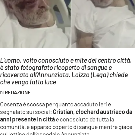
AMBIENTE
Streaming
LAC TV
LAC NETWORK
LAC ONAIR
L’uomo, volto conosciuto e mite del centro città,
è stato fotografato ricoperto di sangue e
LaC
Network
ricoverato all’Annunziata. Loizzo (Lega) chiede
che venga fatta luce
LACPLAY.IT
LACTV.IT
REDAZIONE
LACONAIR.IT
Cosenza è scossa per quanto accaduto ieri e
segnalato sui social:
Cristian, clochard austriaco da
LACITYMAG.IT
anni presente in città
e conosciuto da tutta la
ILREGGINO.IT
comunità, è apparso coperto di sangue mentre giace
sul lettino dell’ospedale Annunziata.