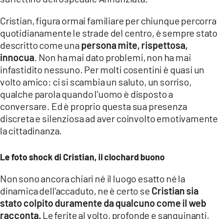
COSENZACHANNEL.IT
Cristian, figura ormai familiare per chiunque percorra
ILVIBONESE.IT
quotidianamente le strade del centro, è sempre stato
CATANZAROCHANNEL.IT
descritto come una
persona mite, rispettosa,
innocua
. Non ha mai dato problemi, non ha mai
LACAPITALENEWS.IT
infastidito nessuno. Per molti cosentini è quasi un
volto amico: ci si scambia un saluto, un sorriso,
App
qualche parola quando l’uomo è disposto a
ANDROID
conversare. Ed è proprio questa sua presenza
discreta e silenziosa ad aver coinvolto emotivamente
APPLE
la cittadinanza.
Le foto shock di Cristian, il clochard buono
Non sono ancora chiari né il luogo esatto né la
dinamica dell’accaduto, ne è certo se
Cristian sia
stato colpito duramente da qualcuno come il web
racconta.
Le ferite al volto, profonde e sanguinanti,