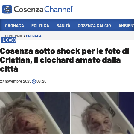
Vai
CRONACA
POLITICA
SANITÀ
COSENZA CALCIO
AMBIEN
HOME PAGE
CRONACA
Sezioni
IL CASO
CRONACA
Cosenza sotto shock per le foto di
Cristian, il clochard amato dalla
POLITICA
città
COSENZA CALCIO
ECONOMIA E LAVORO
27 novembre 2025
09:20
ITALIA MONDO
SANITÀ
SPORT
CULTURA