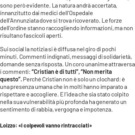
sono però evidente. La natura andrà accertata,
innanzitutto dai medici dell’Ospedale
dell’Annunziata dove si trova ricoverato. Le forze
dell’ordine stanno raccogliendo informazioni, ma non
risultano fascicoli aperti.
Sui social la notizia si è diffusa nel giro di pochi
minuti. Commenti indignati, messaggi di solidarietà,
domande senza risposta. Un coro unanime attraversa
i commenti:
“Cristian è di tutti”, “Non merita
questo”.
Perché Cristian non è solo un clochard: è
una presenza umana che in molti hanno imparato a
rispettare e accogliere. E l’idea che sia stato colpito
nella sua vulnerabilità più profonda ha generato un
sentimento di rabbia, vergogna e impotenza.
Loizzo: «I colpevoli vanno rintracciati»