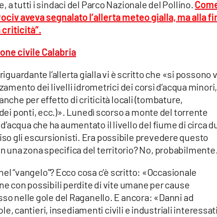
 a tutti i sindaci del Parco Nazionale del Pollino.
Com
Prociv aveva segnalato l’allerta meteo gialla, ma alla f
criticità”.
riguardante l’allerta gialla vi è scritto che «si possono 
zamento dei livelli idrometrici dei corsi d’acqua minori
nche per effetto di criticità locali (tombature,
 dei ponti, ecc.)». Lunedì scorso a monte del torrente
’acqua che ha aumentato il livello del fiume di circa d
o gli escursionisti. Era possibile prevedere questo
 una zona specifica del territorio? No, probabilmente
i nel “vangelo”? Ecco cosa c’è scritto: «Occasionale
one con possibili perdite di vite umane per cause
sso nelle gole del Raganello. E ancora: «Danni ad
cole, cantieri, insediamenti civili e industriali interessat