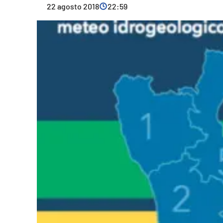
22 agosto 2018
22:59
Cultura
Ambiente
Streaming
LaC TV
Lac Network
LaC OnAir
LaC
Network
lacplay.it
lactv.it