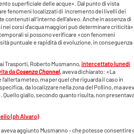
ento superficiale delle acque». Dal punto di vista
are fenomeni localizzati di incremento dei livelli dei
 contenuti all’interno dell’alveo. Anche in assenza di
ssi nei corsi d’acqua maggiori può determinare criticità»
r temporali si possono verificare «con fenomeni
sità puntuale e rapidità di evoluzione, in conseguenza 
 ai Trasporti, Roberto Musmanno,
intercettato lunedì
vita da
Cosenza Channel
,
aveva dichiarato: «La
 l’allerta meteo, ma per quel che riguarda il caso in
pecifica, da localizzare nella zona del Pollino, ma ave
. Quello giallo, secondo quanto risulta, non presentav
 – aveva aggiunto Musmanno – che potesse consentire 