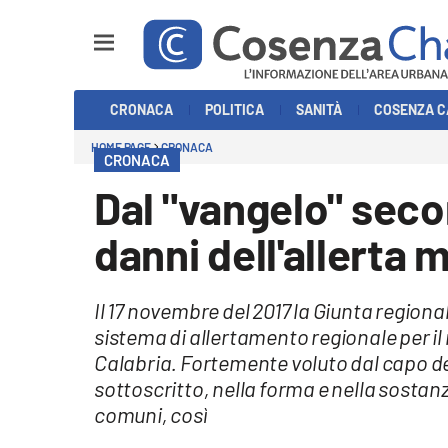
Sezioni
CRONACA
POLITICA
SANITÀ
COSENZA C
Cronaca
HOME PAGE
CRONACA
CRONACA
Politica
Dal "vangelo" seco
Cosenza Calcio
danni dell'allerta 
Economia e Lavoro
Il 17 novembre del 2017 la Giunta regional
Italia Mondo
sistema di allertamento regionale per il
Calabria. Fortemente voluto dal capo del
Sanità
sottoscritto, nella forma e nella sostanza
comuni, così
Sport