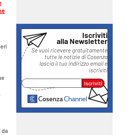
e
ine
Iscriviti
alla Newsletter
veri
Se vuoi ricevere gratuitamente
,
tutte le notizie di
Cosenza
lascia il tuo indirizzo email e
iscriviti
ue
Iscriviti
.
i da