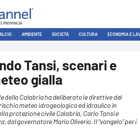
ALCIO
AMBIENTE
SOCIETÀ
CULTURA
ECONOMIA E LA
ndo Tansi, scenari e
meteo gialla
e della Calabria ha deliberato le direttive del
 rischio meteo idrogeologico ed idraulico in
la protezione civile Calabria, Carlo Tansi e
, dal governatore Mario Oliverio. Il “vangelo” per i