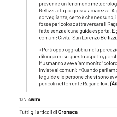
prevenire un fenomeno meteorologico 
Bellizzi, è la più grossa amarezza. A
sorveglianza, certo è che nessuno,
fosse pericoloso attraversare il Raga
fatte senza alcuna guida esperta. E gl
comuni: Civita, San Lorenzo Bellizzi,
«Purtroppo oggi abbiamo la percezio
dilungarmi su questo aspetto, perc
Musmanno aveva “ammonito” coloro i
inviate ai comuni: «Quando parliam
le guide e le persone che si sono a
pericoli nel torrente Raganello».
(An
TAG
CIVITA
Tutti gli articoli di
Cronaca