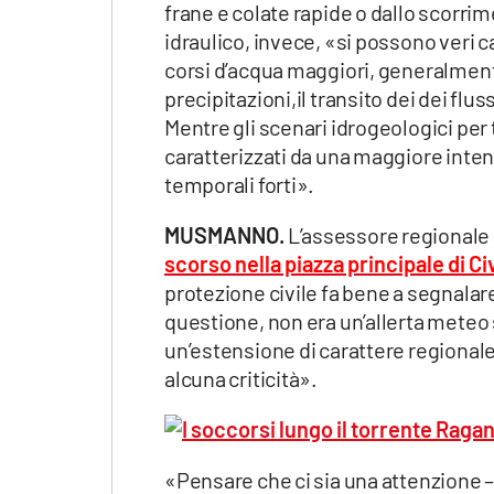
frane e colate rapide o dallo scorrim
idraulico, invece, «si possono veri c
corsi d’acqua maggiori, generalmente
precipitazioni,il transito dei dei flu
Mentre gli scenari idrogeologici pe
caratterizzati da una maggiore inten
temporali forti».
MUSMANNO.
L’assessore regionale
scorso nella piazza principale di Ci
protezione civile fa bene a segnalare
questione, non era un’allerta meteo s
un’estensione di carattere regionale
alcuna criticità».
«Pensare che ci sia una attenzione