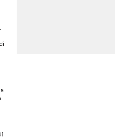
.
di
va
a
di