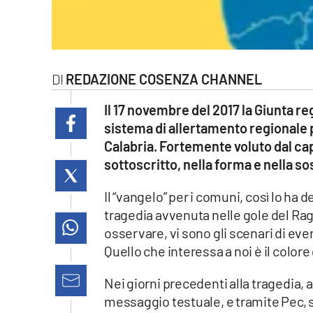
laconair.it
lacitymag.it
REDAZIONE COSENZA CHANNEL
ilreggino.it
Il 17 novembre del 2017 la Giunta reg
cosenzachannel.it
sistema di allertamento regionale p
Calabria. Fortemente voluto dal cap
ilvibonese.it
sottoscritto, nella forma e nella so
catanzarochannel.it
Il “vangelo” per i comuni, così lo ha d
tragedia avvenuta nelle gole del Rag
lacapitalenews.it
osservare, vi sono gli scenari di evento
Quello che interessa a noi è il colore 
App
Nei giorni precedenti alla tragedia, 
Android
messaggio testuale, e tramite Pec, s