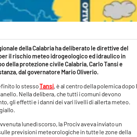
ionale della Calabria ha deliberato le direttive del
er il rischio meteo idrogeologico ed idraulico in
o della protezione civile Calabria, Carlo Tansi e
stanza, dal governatore Mario Oliverio.
efinito lo stesso
Tansi
, è al centro della polemica dopo 
anello. Nella delibera, che tutti i comuni devono
, gli effetti e i danni dei vari livelli di allerta meteo.
giallo.
avvenuta lunedì scorso, la Prociv aveva inviato un
ulle previsioni meteorologiche in tutte le zone della