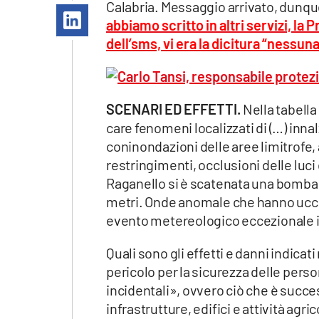
Calabria. Messaggio arrivato, dunque,
Apple
abbiamo scritto in altri servizi, la 
dell’sms, vi era la dicitura “nessuna 
Vai
SCENARI ED EFFETTI.
Nella tabella 
care fenomeni localizzati di (…) innal
coninondazioni delle aree limitrofe, a
restringimenti, occlusioni delle luci
Raganello si è scatenata una bomba d
metri. Onde anomale che hanno uccis
evento metereologico eccezionale in
Quali sono gli effetti e danni indicat
pericolo per la sicurezza delle pers
incidentali», ovvero ciò che è succe
infrastrutture, edifici e attività agri