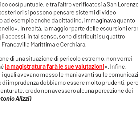
così puntuale, e tra l’altro verificatosi a San Lorenz
 posteriori si possono pensare sistemi di video
 io ad esempio anche da cittadino, immaginava quanto
nello». In realtà, la maggior parte delle escursioni er
i accessi, in tal senso, sono distribuiti su quattro
 Francavilla Marittima e Cerchiara.
ne di una situazione di pericolo estremo, non vorrei
hé
la magistratura farà le sue valutazioni
». Infine,
 quali avevano messo le mani avanti sulle comunicaz
o di imprudenza dobbiamo essere molto prudenti, per
vventurate, credo non avessero alcuna percezione dei
tonio Alizzi)