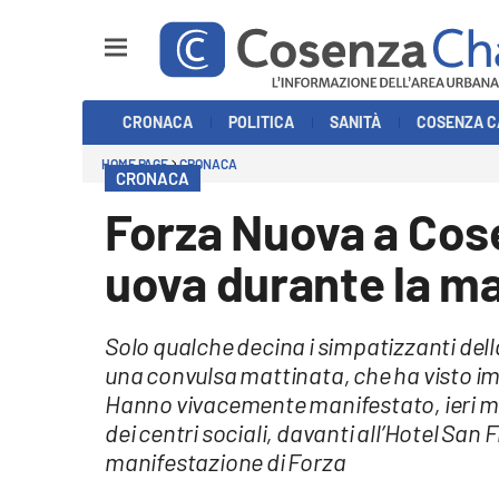
Sezioni
CRONACA
POLITICA
SANITÀ
COSENZA C
Cronaca
HOME PAGE
CRONACA
CRONACA
Politica
Forza Nuova a Cose
Cosenza Calcio
uova durante la ma
Economia e Lavoro
Solo qualche decina i simpatizzanti dell
Italia Mondo
una convulsa mattinata, che ha visto imp
Hanno vivacemente manifestato, ieri mat
Sanità
dei centri sociali, davanti all’Hotel Sa
manifestazione di Forza
Sport