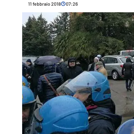
11 febbraio 2018
07:26
Cultura
Ambiente
Streaming
LaC TV
Lac Network
LaC OnAir
LaC
Network
lacplay.it
lactv.it