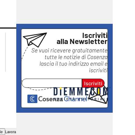
Iscriviti
lacplay.it
lacitymag.it
alla Newsletter
lactv.it
lacapitalenews.it
Se vuoi ricevere gratuitamente
laconair.it
ilreggino.it
tutte le notizie di
Cosenza
ilvibonese.it
lascia il tuo indirizzo email e
catanzarochannel.it
iscriviti
Iscriviti
ie
Lavora con noi