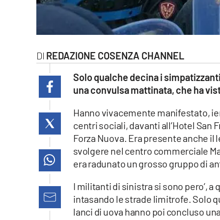
laconair.it
lacitymag.it
REDAZIONE COSENZA CHANNEL
ilreggino.it
Solo qualche decina i simpatizzanti
cosenzachannel.it
una convulsa mattinata, che ha vist
ilvibonese.it
Hanno vivacemente manifestato, ieri 
centri sociali, davanti all’Hotel Sa
catanzarochannel.it
Forza Nuova. Era presente anche il 
svolgere nel centro commerciale Marc
lacapitalenews.it
era radunato un grosso gruppo di anti
App
I militanti di sinistra si sono pero’, 
intasando le strade limitrofe. Solo q
Android
lanci di uova hanno poi concluso una