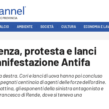
ALCIO
AMBIENTE
SOCIETÀ
CULTURA
ECONOMIA E LA
nza, protesta e lanci
nifestazione Antifa
a destra. Cori e lanci di uova hanno poi concluso
egnati centinaia di agenti delle forze dell’ordine.
tina, gli esponenti della sinistra antagonista e
n Francesco di Rende, dove si teneva una