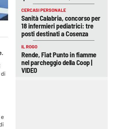
CERCASI PERSONALE
Sanità Calabria, concorso per
18 infermieri pediatrici: tre
posti destinati a Cosenza
IL ROGO
e.
Rende, Fiat Punto in fiamme
nel parcheggio della Coop |
i
VIDEO
 di
i
 e
di