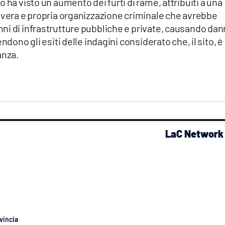
 ha visto un aumento dei furti di rame, attribuiti a una
a vera e propria organizzazione criminale che avrebbe
ni di infrastrutture pubbliche e private, causando dan
ndono gli esiti delle indagini considerato che, il sito, è
anza.
LaC Network
vincia