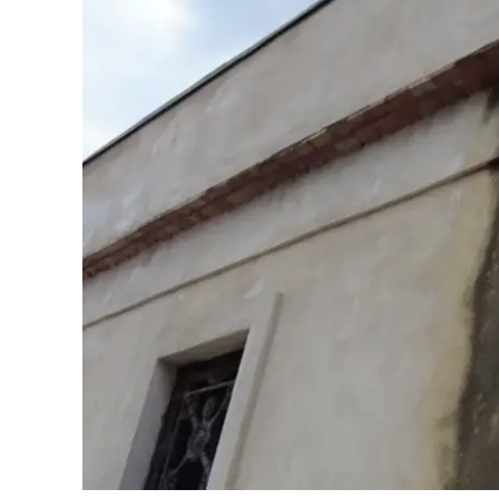
Cultura
Ambiente
Streaming
LaC TV
Lac Network
LaC OnAir
LaC
Network
lacplay.it
lactv.it