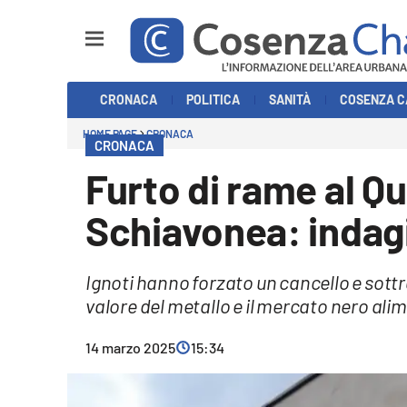
Sezioni
CRONACA
POLITICA
SANITÀ
COSENZA C
Cronaca
HOME PAGE
CRONACA
CRONACA
Politica
Furto di rame al 
Cosenza Calcio
Schiavonea: indagi
Economia e Lavoro
Ignoti hanno forzato un cancello e sottr
Italia Mondo
valore del metallo e il mercato nero alime
Sanità
14 marzo 2025
15:34
Sport