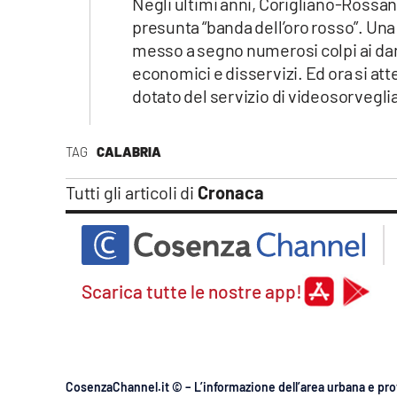
Negli ultimi anni, Corigliano-Rossano
Apple
presunta “banda dell’oro rosso”. Un
messo a segno numerosi colpi ai dan
economici e disservizi. Ed ora si atte
dotato del servizio di videosorvegli
Vai
TAG
CALABRIA
Tutti gli articoli di
Cronaca
Scarica tutte le nostre app!
CosenzaChannel.it © – L’informazione dell’area urbana e pro