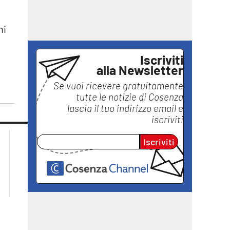
ni
Iscriviti
alla Newsletter
Se vuoi ricevere gratuitamente
tutte le notizie di
Cosenza
lascia il tuo indirizzo email e
iscriviti
lacplay.it
lacitymag.it
Iscriviti
lactv.it
lacapitalenews.it
laconair.it
ilreggino.it
ilvibonese.it
catanzarochannel.it