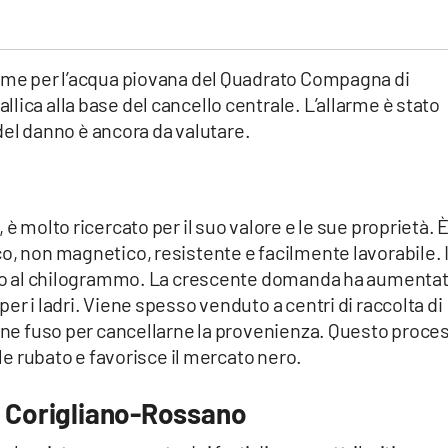
rame per l’acqua piovana del Quadrato Compagna di
lica alla base del cancello centrale. L’allarme è stato
 del danno è ancora da valutare.
 è molto ricercato per il suo valore e le sue proprietà. 
o, non magnetico, resistente e facilmente lavorabile. I
euro al chilogrammo. La crescente domanda ha aumentato
er i ladri. Viene spesso venduto a centri di raccolta di
iene fuso per cancellarne la provenienza. Questo proce
ale rubato e favorisce il mercato nero.
a Corigliano-Rossano