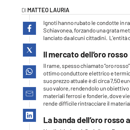
laconair.it
MATTEO LAURIA
lacitymag.it
Ignoti hanno rubato le condotte in 
Schiavonea, forzando una grata metal
ilreggino.it
lanciato da alcuni cittadini. L’entità
cosenzachannel.it
Il mercato dell’oro rosso
ilvibonese.it
Il rame, spesso chiamato “oro rosso”,
ottimo conduttore elettrico e termic
catanzarochannel.it
suo prezzo attuale è di circa 7,50 
suo valore, rendendolo un obiettivo p
lacapitalenews.it
materiali ferrosi e fonderie, dove v
rende difficile rintracciare il materi
App
La banda dell’oro rosso 
Android