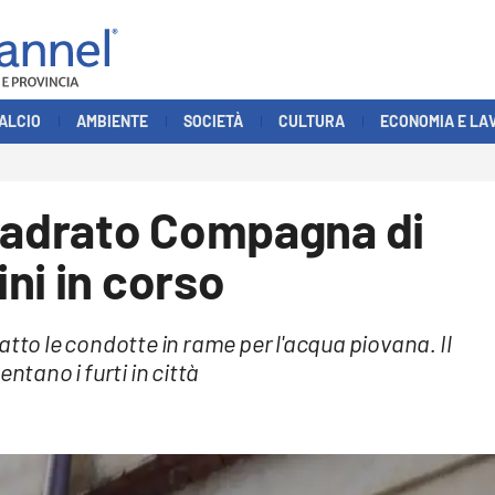
ALCIO
AMBIENTE
SOCIETÀ
CULTURA
ECONOMIA E LA
Quadrato Compagna di
ni in corso
atto le condotte in rame per l'acqua piovana. Il
ntano i furti in città