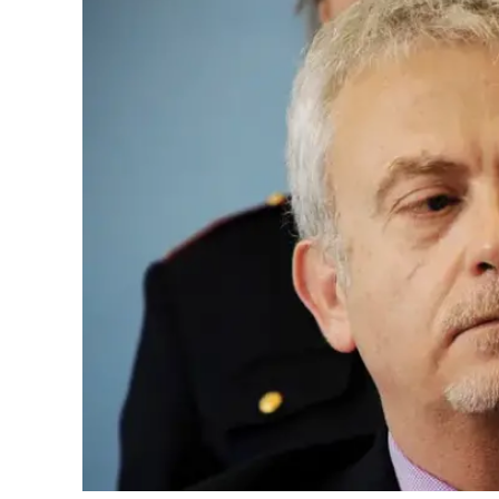
Cultura
Ambiente
Streaming
LaC TV
Lac Network
LaC OnAir
LaC
Network
lacplay.it
lactv.it