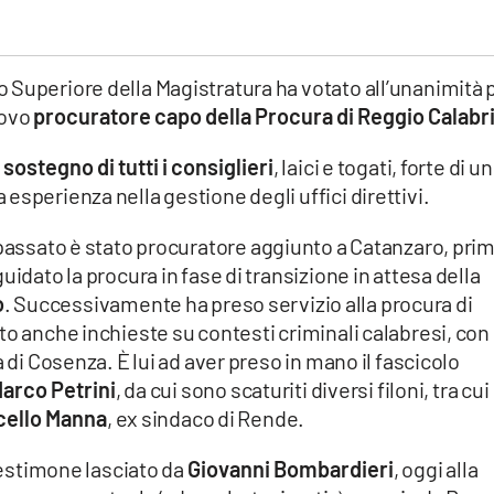
 Superiore della Magistratura ha votato all’unanimità 
uovo
procuratore capo della Procura di Reggio Calabr
l
sostegno di tutti i consiglieri
, laici e togati, forte di un
esperienza nella gestione degli uffici direttivi.
 passato è stato procuratore aggiunto a Catanzaro, pri
uidato la procura in fase di transizione in attesa della
o
. Successivamente ha preso servizio alla procura di
to anche inchieste su contesti criminali calabresi, con
 di Cosenza. È lui ad aver preso in mano il fascicolo
Marco Petrini
, da cui sono scaturiti diversi filoni, tra cui
cello Manna
, ex sindaco di Rende.
 testimone lasciato da
Giovanni Bombardieri
, oggi alla