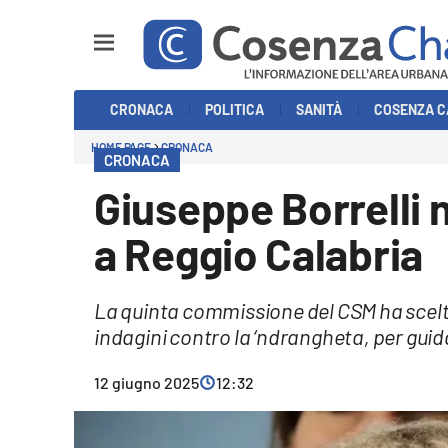
Sezioni
CRONACA
POLITICA
SANITÀ
COSENZA C
Cronaca
HOME PAGE
CRONACA
CRONACA
Politica
Giuseppe Borrelli
Cosenza Calcio
a Reggio Calabria
Economia e Lavoro
La quinta commissione del CSM ha scelt
Italia Mondo
indagini contro la ‘ndrangheta, per guid
Sanità
12 giugno 2025
12:32
Sport