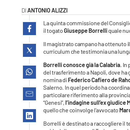
laconair.it
ANTONIO ALIZZI
lacitymag.it
La quinta commissione del Consiglio
il togato
Giuseppe Borrelli
quale n
ilreggino.it
Il magistrato campano ha ottenuto i
cosenzachannel.it
curriculum che testimonia una lunga 
ilvibonese.it
Borrelli conosce già la Calabria
. In
del trasferimento a Napoli, dove ha g
catanzarochannel.it
nomina di
Federico Cafiero de Rah
Salerno. In quel periodo ha coordina
lacapitalenews.it
particolare riferimento alla provincia
“Genesi”,
l’indagine sull’ex giudice 
App
quello che coinvolge l’avvocato
Mar
Android
Borrelli è destinato a raccogliere il