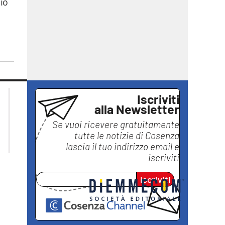
gio
lacplay.it
lacitymag.it
Iscriviti
lactv.it
lacapitalenews.it
alla Newsletter
laconair.it
ilreggino.it
Se vuoi ricevere gratuitamente
ilvibonese.it
tutte le notizie di
Cosenza
catanzarochannel.it
lascia il tuo indirizzo email e
iscriviti
Iscriviti