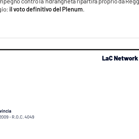
 impegno contro la ‘ndrangheta ripartirà proprio da Reg
gio:
il voto definitivo del Plenum
.
LaC Network
vincia
/2009 - R.O.C. 4049