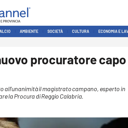
ALCIO
AMBIENTE
SOCIETÀ
CULTURA
ECONOMIA E LA
 nuovo procuratore capo
o all’unanimità il magistrato campano, esperto in
are la Procura di Reggio Calabria.