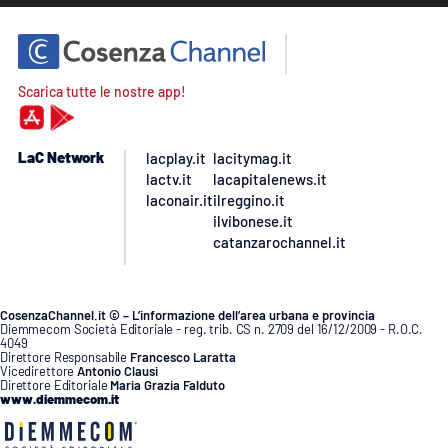
Scarica tutte le nostre app!
LaC Network
lacplay.it
lacitymag.it
lactv.it
lacapitalenews.it
laconair.it
ilreggino.it
ilvibonese.it
catanzarochannel.it
CosenzaChannel.it © – L’informazione dell’area urbana e provincia
Diemmecom Società Editoriale - reg. trib. CS n. 2709 del 16/12/2009 - R.O.C.
4049
Direttore Responsabile
Francesco Laratta
Vicedirettore
Antonio Clausi
Direttore Editoriale
Maria Grazia Falduto
www.diemmecom.it