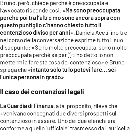
Bruno, però, chiede perché è preoccupata e
l’avvocato risponde così: «
Ma sono preoccupata
perché poi tra l’altro mo sono ancora sopra con
questo puntiglio c’hanno chiesto tutto il
contenzioso diviso per anni
». Daniela Aceti, inoltre,
nel corso della conversazione esprime tutto il suo
disappunto: «Sono molto preoccupata, sono molto
preoccupata perché se per (‘) ti ho detto io non
mettermi a fare sta cosa del contenzioso» e Bruno
spiega che
«intanto solo tu lo potevi fare… sei
l’unica persona in grado»
.
Il caso dei contenziosi legali
La Guardia di Finanza
, a tal proposito, rileva che
«venivano consegnati due diversi prospetti sul
contenzioso in essere. Uno dei due elenchi era
conforme a quello “ufficiale” trasmesso da Lauricella