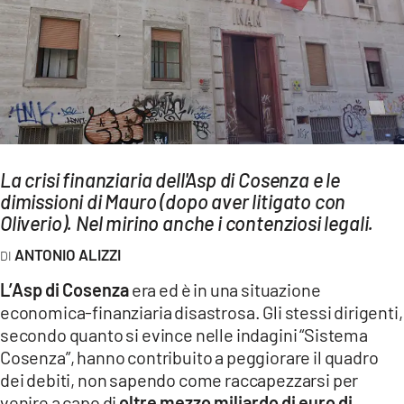
AMBIENTE
Streaming
LAC TV
LAC NETWORK
LAC ONAIR
La crisi finanziaria dell'Asp di Cosenza e le
dimissioni di Mauro (dopo aver litigato con
LaC
Network
Oliverio). Nel mirino anche i contenziosi legali.
LACPLAY.IT
ANTONIO ALIZZI
LACTV.IT
L’Asp di Cosenza
era ed è in una situazione
LACONAIR.IT
economica-finanziaria disastrosa. Gli stessi dirigenti,
secondo quanto si evince nelle indagini “Sistema
LACITYMAG.IT
Cosenza”, hanno contribuito a peggiorare il quadro
ILREGGINO.IT
dei debiti, non sapendo come raccapezzarsi per
venire a capo di
oltre mezzo miliardo di euro di