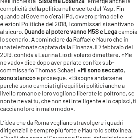
Nell’inchiesta
“Sistema Cosenza”
emerge anche la
complicità della politica nelle scelte dell’Asp. Fin
quando al Governo c’era il Pd, ovvero prima delle
elezioni Politiche del 2018, i commissari si sentivano
al sicuro.
Quando al potere vanno M5S e Lega
cambia
lo scenario. A cominciare da Raffaele Mauro che in
una telefonata captata dalla Finanza, il 7 febbraio del
2019, confida a Laurina Lio di volersi dimettere. «Me
ne vado» dice dopo aver parlato con l’ex sub-
commissario Thomas Schael.
«Mi sono seccato,
sono stanco»
e prosegue. «Bisogna andarsene
perché sono cambiati gli equilibri politici anche a
livello romano e loro vogliono liberate le poltrone, se
non te ne vai tu, che non sei intelligente e lo capisci, ti
cacciano loro in malo modo».
L’idea che da Roma vogliano stravolgere i quadri
dirigenziali è sempre più forte e Mauro lo sottolinea:
«Quelli che sono al Governo a Roma, dal ministero al