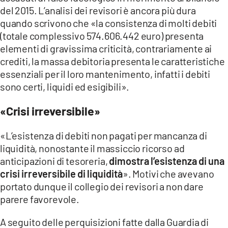
del 2015. L’analisi dei revisori è ancora più dura
quando scrivono che «la consistenza di molti debiti
(totale complessivo 574.606.442 euro) presenta
elementi di gravissima criticità, contrariamente ai
crediti, la massa debitoria presenta le caratteristiche
essenziali per il loro mantenimento, infatti i debiti
sono certi, liquidi ed esigibili».
«Crisi irreversibile»
«L’esistenza di debiti non pagati per mancanza di
liquidità, nonostante il massiccio ricorso ad
anticipazioni di tesoreria,
dimostra l’esistenza di una
crisi irreversibile di liquidità
». Motivi che avevano
portato dunque il collegio dei revisori a non dare
parere favorevole.
A seguito delle perquisizioni fatte dalla Guardia di