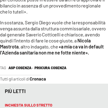
bilancio in assenza di un provvedimento regionale
che lo tuteli».
In sostanza, Sergio Diego vuole che la responsabilità
venga assunta dalla struttura commissariale, ovvero
dal generale Saverio Cotticelli e chiarisce, avendo
quindi l’intento di fare le cose giuste, a
Nicola
Mastrota
, altro indagato, che
«a mia ca va in default
l’Azienda sanitaria non me ne fotte niente».
TAG
ASP COSENZA ·
PROCURA COSENZA
Cronaca
Tutti gli articoli di
PIÙ LETTI
INCHIESTA SULLO STRETTO