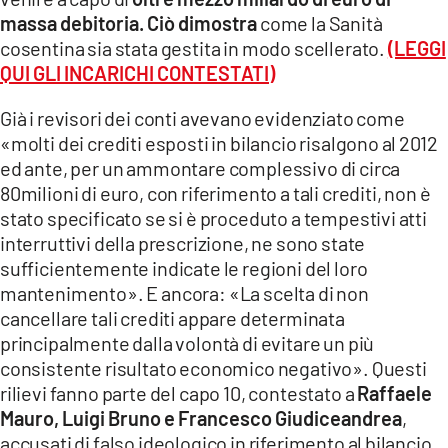
COSENZACHANNEL.IT
massa debitoria. Ciò dimostra
come la Sanità
ILVIBONESE.IT
cosentina sia stata gestita in modo scellerato.
(LEGGI
QUI GLI INCARICHI CONTESTATI)
CATANZAROCHANNEL.IT
Già i revisori dei conti avevano evidenziato come
LACAPITALENEWS.IT
«molti dei crediti esposti in bilancio risalgono al 2012
ed ante, per un ammontare complessivo di circa
App
80milioni di euro, con riferimento a tali crediti, non è
ANDROID
stato specificato se si è proceduto a tempestivi atti
APPLE
interruttivi della prescrizione, ne sono state
sufficientemente indicate le regioni del loro
mantenimento». E ancora: «La scelta di non
cancellare tali crediti appare determinata
principalmente dalla volontà di evitare un più
consistente risultato economico negativo». Questi
rilievi fanno parte del capo 10, contestato a
Raffaele
Mauro, Luigi Bruno e Francesco Giudiceandrea
,
accusati di falso ideologico in riferimento al bilancio