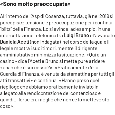
«Sono molto preoccupata»
All’interno dell’Asp di Cosenza, tuttavia, già nel 2019 si
percepisce tensione e preoccupazione per i continui
“blitz” della Finanza. Lo si evince, ad esempio, in una
intercettazione telefonica tra
Luigi Bruno
e l’avvocato
Daniela Aceti
(non indagata), nel corso della quale il
legale mostra i suoi timori, mentre il dirigente
amministrativo minimizza la situazione. «Qui è un
casino» dice l’Aceti e Bruno si mette pure a ridere
«ahah che è successo?». «Praticamente c’è la
Guardia di Finanza, è venuta da stamattina per tutti gli
atti transattivi» e continua. «Hanno preso quel
riepilogo che abbiamo praticamente inviato in
allegato alla rendicontazione del contenzioso e
quindi… forse era meglio che non ce lo mettevo sto
coso».