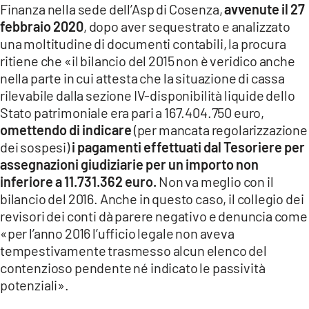
Finanza nella sede dell’Asp di Cosenza,
avvenute il 27
febbraio 2020
, dopo aver sequestrato e analizzato
una moltitudine di documenti contabili, la procura
ritiene che «il bilancio del 2015 non è veridico anche
nella parte in cui attesta che la situazione di cassa
rilevabile dalla sezione IV-disponibilità liquide dello
Stato patrimoniale era pari a 167.404.750 euro,
omettendo di indicare
(per mancata regolarizzazione
dei sospesi)
i pagamenti effettuati dal Tesoriere per
assegnazioni giudiziarie per un importo non
inferiore a 11.731.362 euro.
Non va meglio con il
bilancio del 2016. Anche in questo caso, il collegio dei
revisori dei conti dà parere negativo e denuncia come
«per l’anno 2016 l’ufficio legale non aveva
tempestivamente trasmesso alcun elenco del
contenzioso pendente né indicato le passività
potenziali».