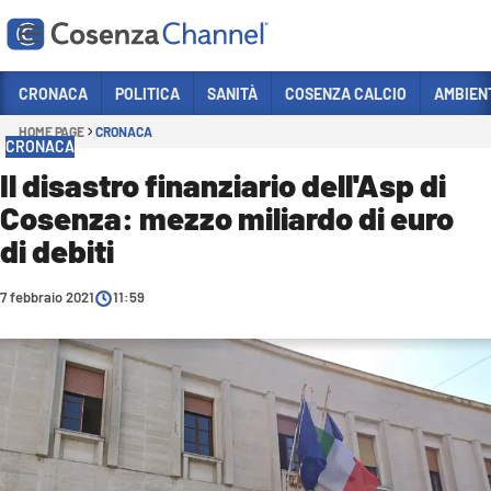
Vai
CRONACA
POLITICA
SANITÀ
COSENZA CALCIO
AMBIEN
HOME PAGE
CRONACA
Sezioni
CRONACA
CRONACA
Il disastro finanziario dell'Asp di
Cosenza: mezzo miliardo di euro
POLITICA
di debiti
COSENZA CALCIO
ECONOMIA E LAVORO
7 febbraio 2021
11:59
ITALIA MONDO
SANITÀ
SPORT
CULTURA