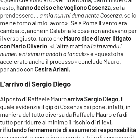
resto,
hanno deciso che vogliono Cosenza
, se la
prendessero…
a mia nun mi duna nente Cosenza
, se io
me ne torno al mio lavoro». Se a Roma il vento era
cambiato, anche in Calabria le cose non andavano per
il verso giusto, tanto che
Mauro dice di aver litigato
con Mario Oliverio
. «L’altra mattina
ia truvandu i
numeri e ni simu mandati a fanculo
» e «questo ha
accelerato anche il processo» conclude Mauro,
parlando con
Cesira Ariani.
L’arrivo di Sergio Diego
Al posto di Raffaele Mauro
arriva Sergio Diego
, il
quale evidenzia il gip di Cosenza «si pone, infatti, in
maniera del tutto diversa da Raffaele Mauro e fa di
tutto per ridurre al minimo il rischio di rilievi,
rifiutando fermamente di assumersi responsabilità
per condotte poste in essere da altri e di approvare il