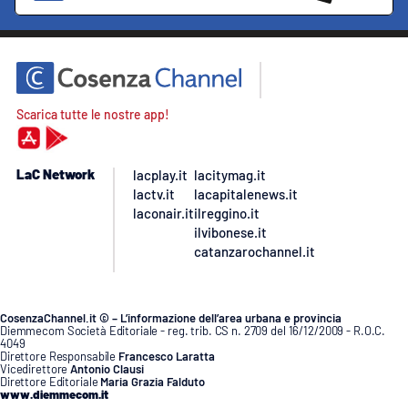
Scarica tutte le nostre app!
LaC Network
lacplay.it
lacitymag.it
lactv.it
lacapitalenews.it
laconair.it
ilreggino.it
ilvibonese.it
catanzarochannel.it
CosenzaChannel.it © – L’informazione dell’area urbana e provincia
Diemmecom Società Editoriale - reg. trib. CS n. 2709 del 16/12/2009 - R.O.C.
4049
Direttore Responsabile
Francesco Laratta
Vicedirettore
Antonio Clausi
Direttore Editoriale
Maria Grazia Falduto
www.diemmecom.it