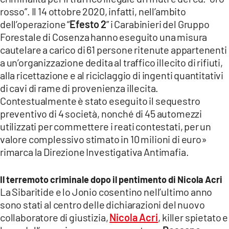
rosso”. Il 14 ottobre 2020, infatti, nell’ambito
dell’operazione “
Efesto 2
” i Carabinieri del Gruppo
Forestale di Cosenza hanno eseguito una misura
cautelare a carico di 61 persone ritenute appartenenti
a un’organizzazione dedita al traffico illecito di rifiuti,
alla ricettazione e al riciclaggio di ingenti quantitativi
di cavi di rame di provenienza illecita.
Contestualmente è stato eseguito il sequestro
preventivo di 4 società, nonché di 45 automezzi
utilizzati per commettere i reati contestati, per un
valore complessivo stimato in 10 milioni di euro»
rimarca la Direzione Investigativa Antimafia.
Il terremoto criminale dopo il pentimento di Nicola Acri
La Sibaritide e lo Jonio cosentino nell’ultimo anno
sono stati al centro delle dichiarazioni del nuovo
collaboratore di giustizia,
Nicola Acri
, killer spietato e