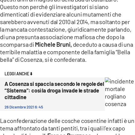
COSENZACHANNEL.IT
Questo non perché gli investigatori si siano
ILVIBONESE.IT
dimenticati di evidenziare alcuni mutamenti che
sarebbero avvenuti dal 2010 al 2014, ma soltanto per
CATANZAROCHANNEL.IT
la mancata contestazione, giuridicamente parlando,
LACAPITALENEWS.IT
di una presunta associazione mafiosa che dopo la
scomparsa di
Michele Bruni,
deceduto a causa di una
terribile malattia e componente della famiglia “Bella
App
bella” di Cosenza, si è confederata.
ANDROID
APPLE
LEGGI ANCHE ⬇️
A Cosenza si spaccia secondo le regole del
“Sistema”: così la droga invade le strade
cittadine
26 Dicembre 2021 6:45
La confederazione delle cosche cosentine infatti è un
tema affrontato da tanti pentiti, tra i quali l’ex capo