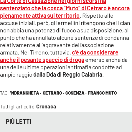
La Corte di Cassazione nei giorni scorsi ha
sentenziato che la cosca “Muto” di Cetraro è ancora
pienamente attiva sul territorio
. Rispetto alle
accuse iniziali, però, gli ermellini ritengono che il clan
non abbia una potenza di fuoco a sua disposizione, al
punto che ha annullato alcune sentenze di condanna
relativamente all’aggravante dell’associazione
armata. Nel Tirreno, tuttavia,
c’è da considerare
anche il pesante spaccio di droga
emerso anche da
una delle ultime operazioni antimafia condotte ad
ampio raggio
dalla Dda di Reggio Calabria
.
TAG
'NDRANGHETA ·
CETRARO ·
COSENZA ·
FRANCO MUTO
Cronaca
Tutti gli articoli di
PIÙ LETTI