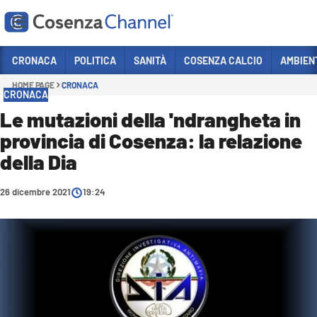
Vai
CRONACA
POLITICA
SANITÀ
COSENZA CALCIO
AMBIEN
HOME PAGE
CRONACA
Sezioni
CRONACA
CRONACA
Le mutazioni della 'ndrangheta in
provincia di Cosenza: la relazione
POLITICA
della Dia
COSENZA CALCIO
ECONOMIA E LAVORO
26 dicembre 2021
19:24
ITALIA MONDO
SANITÀ
SPORT
CULTURA