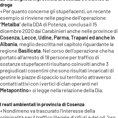
droga
«Per quanto concerne gli stupefacenti, un recente
esempio si rinviene nelle pagine dell’operazione
“
Metalba
” della DDA di Potenza, conclusa il 15
dicembre 2020 dai Carabinieri anche nelle province di
Cosenza, Lecce, Udine, Parma, Trapani ed anche in
Albania
, meglio descritta nel capitolo riguardante la
regione
Basilicata
. Nel corso dell’operazione che ha
portato all’arresto di 18 persone per traffico di
sostanze stupefacenti risultano coinvolti anche 3
pregiudicati cosentini che sono risultati incaricati di
gestire le piazze di spaccio sul territorio attraverso
contatti attivi con i vertici di clan operanti nel
Metapontino
» si legge nella relazione della Dia.
I reati ambientali in provincia di Cosenza
«Nondimeno va trascurato l’interesse della
criminalità per il traffico illegale di rifiuti e del cd. “oro