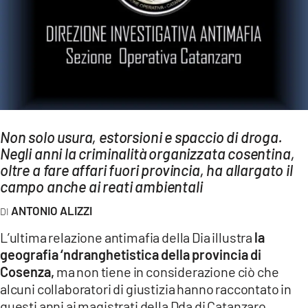
AMBIENTE
Streaming
LAC TV
LAC NETWORK
LAC ONAIR
Non solo usura, estorsioni e spaccio di droga.
Negli anni la criminalità organizzata cosentina,
LaC
Network
oltre a fare affari fuori provincia, ha allargato il
campo anche ai reati ambientali
LACPLAY.IT
LACTV.IT
ANTONIO ALIZZI
LACONAIR.IT
L’ultima relazione antimafia della Dia illustra
la
geografia ‘ndranghetistica della provincia di
LACITYMAG.IT
Cosenza,
ma non tiene in considerazione ciò che
ILREGGINO.IT
alcuni collaboratori di giustizia hanno raccontato in
questi anni ai magistrati della Dda di Catanzaro.