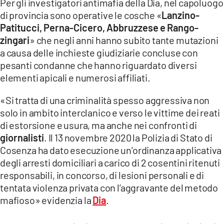
Per gli investigatori antimafia della Dia, nel capoluogo
di provincia sono operative le cosche «
Lanzino-
Patitucci, Perna-Cicero, Abbruzzese e Rango-
zingari
» che negli anni hanno subito tante mutazioni
a causa delle inchieste giudiziarie concluse con
pesanti condanne che hanno riguardato diversi
elementi apicali e numerosi affiliati.
«Si tratta di una criminalità spesso aggressiva non
solo in ambito interclanico e verso le vittime dei reati
di estorsione e usura, ma anche nei confronti di
giornalisti
. Il 13 novembre 2020 la Polizia di Stato di
Cosenza ha dato esecuzione un’ordinanza applicativa
degli arresti domiciliari a carico di 2 cosentini ritenuti
responsabili, in concorso, di lesioni personali e di
tentata violenza privata con l’aggravante del metodo
mafioso» evidenzia la
Dia
.