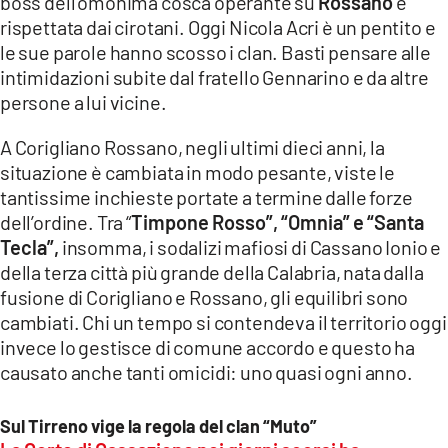
boss dell’omonima cosca operante su
Rossano
e
rispettata dai cirotani. Oggi Nicola Acri è un pentito e
le sue parole hanno scosso i clan. Basti pensare alle
intimidazioni subite dal fratello Gennarino e da altre
persone a lui vicine.
A Corigliano Rossano, negli ultimi dieci anni, la
situazione è cambiata in modo pesante, viste le
tantissime inchieste portate a termine dalle forze
dell’ordine. Tra “
Timpone Rosso”, “Omnia” e “Santa
Tecla”,
insomma, i sodalizi mafiosi di Cassano Ionio e
della terza città più grande della Calabria, nata dalla
fusione di Corigliano e Rossano, gli equilibri sono
cambiati. Chi un tempo si contendeva il territorio oggi
invece lo gestisce di comune accordo e questo ha
causato anche tanti omicidi: uno quasi ogni anno.
Sul Tirreno vige la regola del clan “Muto”