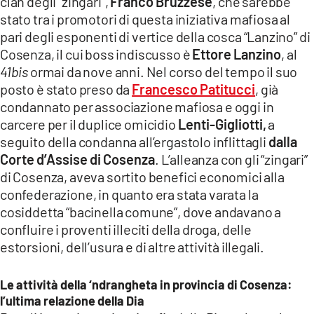
clan degli “zingari”,
Franco Bruzzese
, che sarebbe
stato tra i promotori di questa iniziativa mafiosa al
pari degli esponenti di vertice della cosca “Lanzino” di
Cosenza, il cui boss indiscusso è
Ettore Lanzino
, al
41bis
ormai da nove anni. Nel corso del tempo il suo
posto è stato preso da
Francesco Patitucci
, già
condannato per associazione mafiosa e oggi in
carcere per il duplice omicidio
Lenti-Gigliotti,
a
seguito della condanna all’ergastolo inflittagli
dalla
Corte d’Assise di Cosenza
. L’alleanza con gli “zingari”
di Cosenza, aveva sortito benefici economici alla
confederazione, in quanto era stata varata la
cosiddetta “bacinella comune”, dove andavano a
confluire i proventi illeciti della droga, delle
estorsioni, dell’usura e di altre attività illegali.
Le attività della ‘ndrangheta in provincia di Cosenza:
l’ultima relazione della Dia