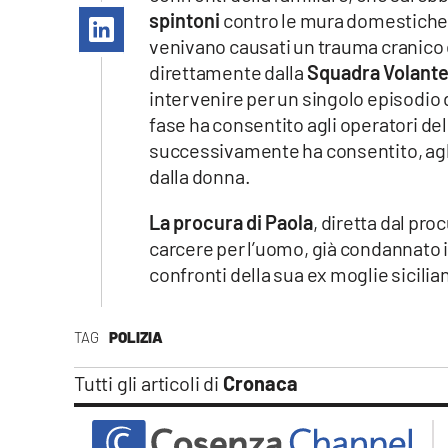
Apple
spintoni
contro le mura domestiche t
venivano causati un trauma cranico e
direttamente dalla
Squadra Volante
intervenire per un singolo episodio d
Vai
fase ha consentito agli operatori dell
successivamente ha consentito, agli 
dalla donna.
La procura di Paola
, diretta dal pr
carcere per l’uomo, già condannato in
confronti della sua ex moglie sicilian
TAG
POLIZIA
Tutti gli articoli di
Cronaca