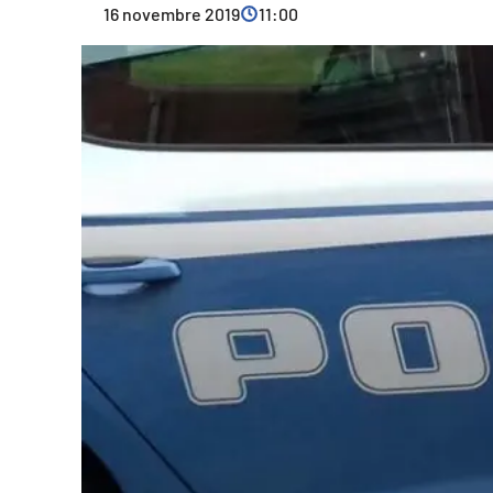
16 novembre 2019
11:00
Cultura
Ambiente
Streaming
LaC TV
Lac Network
LaC OnAir
LaC
Network
lacplay.it
lactv.it