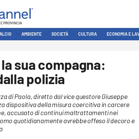
ALCIO
AMBIENTE
SOCIETÀ
CULTURA
ECONOMIA E LA
a la sua compagna:
alla polizia
zza di Paola, diretto dal vice questore Giuseppe
a dispositiva della misura coercitiva in carcere
ne, accusato di continui maltrattamenti nei
’uomo quotidianamente avrebbe offeso il decoro e
a