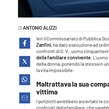
laconair.it
lacitymag.it
ANTONIO ALIZZI
ilreggino.it
Ieri il Commissariato di Pubblica Sic
cosenzachannel.it
Zanfini
, ha dato esecuzione ad ordin
confronti di G. V., uomo cinquantenn
ilvibonese.it
della familiare convivente
. L’uomo 
della donna, ponendo la stessa in un
catanzarochannel.it
la vita impossibile.
lacapitalenews.it
Maltrattava la sua compag
vittima
App
Android
I poliziotti avrebbero accertato le 
confronti della familiare, che sare