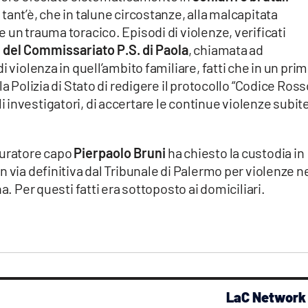
ant’è, che in talune circostanze, alla malcapitata
 un trauma toracico. Episodi di violenze, verificati
 del Commissariato P.S. di Paola
, chiamata ad
i violenza in quell’ambito familiare, fatti che in un pri
a Polizia di Stato di redigere il protocollo “Codice Ross
investigatori, di accertare le continue violenze subit
ocuratore capo
Pierpaolo Bruni
ha chiesto la custodia in
 via definitiva dal Tribunale di Palermo per violenze n
a. Per questi fatti era sottoposto ai domiciliari.
LaC Network