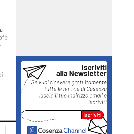
ma
o” e
e
Iscriviti
alla Newsletter
ei
Se vuoi ricevere gratuitamente
tutte le notizie di
Cosenza
lascia il tuo indirizzo email e
iscriviti
Iscriviti
lacplay.it
lacitymag.it