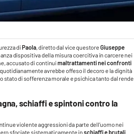
urezza di
Paola
, diretto dal vice questore
Giuseppe
anza dispositiva della misura coercitiva in carcere nei
e, accusato di continui
maltrattamenti nei confronti
quotidianamente avrebbe offeso il decoro e la dignità
o stato di sofferenza morale e psichica tanto dal rende
na, schiaffi e spintoni contro la
continue violente aggressioni da parte dell’uomo nei
bbero sfociate sistematicamente in
schiaffi e brutali